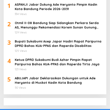
1
ASPANJI Jabar Dukung Ade Heryanto Pimpin Kadin
Kota Bandung Periode 2026–2031
334 Views
2
Otmil II-08 Bandung Siap Sidangkan Perkara Serda
AS, Menunggu Rekomendasi Korem Sunan Gunung
Jati Cirebon
129 Views
3
Bupati Sukabumi Asep Japar Hadiri Rapat Paripurna
DPRD Bahas KUA-PPAS dan Raperda Disabilitas
125 Views
4
Ketua DPRD Sukabumi Budi Azhar Pimpin Rapat
Paripurna Bahas KUA-PPAS dan Raperda Tirta Jaya
123 Views
5
ABUJAPI Jabar Deklarasikan Dukungan untuk Ade
Heryanto di Muskot Kadin Kota Bandung
50 Views