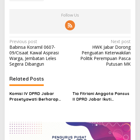
Follow Us
P
Previous post
Next post
Babinsa Koramil 0607-
HWK Jabar Dorong
o
09/Cisaat Kawal Aspirasi
Penguatan Keterwakilan
s
Warga, Jembatan Leles
Politik Perempuan Pasca
Segera Dibangun
Putusan MK
t
n
Related Posts
a
v
Komisi IV DPRD Jabar
Tia Fitriani Anggota Pansus
Prasetyawati Berharap
II DPRD Jabar Ikuti
i
TPPAS Legok Nangka Dapat
Pembahasan TPPAS Legok
g
Segera Beroperasi
Nangka
a
t
i