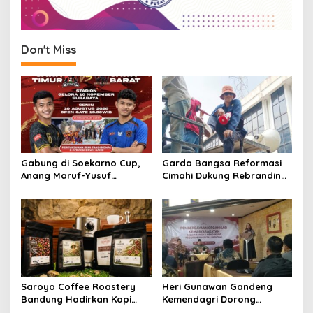
Don't Miss
Gabung di Soekarno Cup,
Garda Bangsa Reformasi
Anang Maruf-Yusuf
Cimahi Dukung Rebranding
Ekodono: Wadahi Talenta
RSUD Cibabat, Tegaskan
Muda dari Pelosok Tanah
Harus Diikuti Reformasi
Air
Pelayanan
Saroyo Coffee Roastery
Heri Gunawan Gandeng
Bandung Hadirkan Kopi
Kemendagri Dorong
Lokal Premium dengan Cita
Pemberdayaan Ormas di