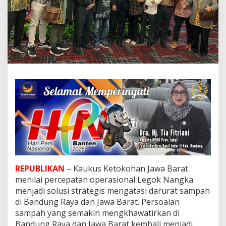
b
a
r
D
e
s
a
k
P
e
n
u
t
u
p
a
n
T
REPUBLIKAN
– Kaukus Ketokohan Jawa Barat
P
S
menilai percepatan operasional Legok Nangka
S
menjadi solusi strategis mengatasi darurat sampah
a
di Bandung Raya dan Jawa Barat. Persoalan
r
sampah yang semakin mengkhawatirkan di
i
m
Bandung Raya dan Jawa Barat kembali menjadi