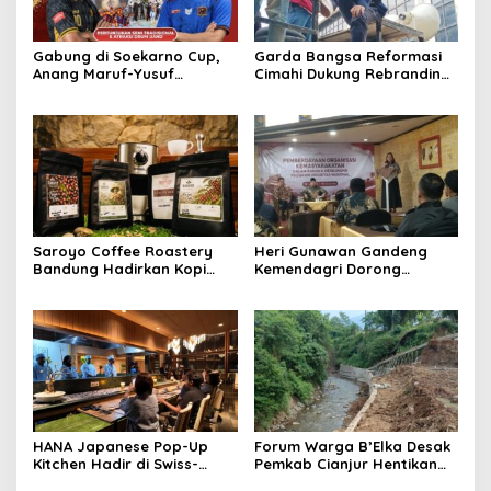
Gabung di Soekarno Cup,
Garda Bangsa Reformasi
Anang Maruf-Yusuf
Cimahi Dukung Rebranding
Ekodono: Wadahi Talenta
RSUD Cibabat, Tegaskan
Muda dari Pelosok Tanah
Harus Diikuti Reformasi
Air
Pelayanan
Saroyo Coffee Roastery
Heri Gunawan Gandeng
Bandung Hadirkan Kopi
Kemendagri Dorong
Lokal Premium dengan Cita
Pemberdayaan Ormas di
Rasa Khas Nusantara
Sukabumi
HANA Japanese Pop-Up
Forum Warga B’Elka Desak
Kitchen Hadir di Swiss-
Pemkab Cianjur Hentikan
Belresort Dago Heritage
Total Pembangunan Hotel