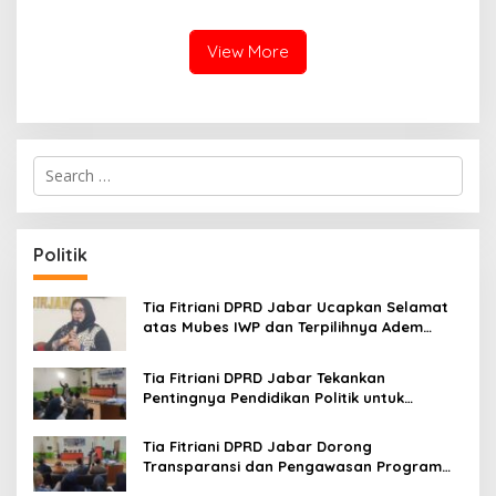
Bandung, Tawarkan
di Sempadan Sungai
Pengalaman Omakase
Eksklusif
View More
S
e
a
r
c
Politik
h
f
o
Tia Fitriani DPRD Jabar Ucapkan Selamat
r
atas Mubes IWP dan Terpilihnya Adem
:
Sutisna sebagai Ketua IWP Jabar
Tia Fitriani DPRD Jabar Tekankan
Pentingnya Pendidikan Politik untuk
Perkuat Kader NasDem di Kabupaten
Bandung
Tia Fitriani DPRD Jabar Dorong
Transparansi dan Pengawasan Program
Pemprov Jabar hingga Tingkat Desa