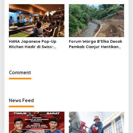
Rasa Khas Nusantara
Sukabumi
HANA Japanese Pop-Up
Forum Warga B’Elka Desak
Kitchen Hadir di Swiss-
Pemkab Cianjur Hentikan
Belresort Dago Heritage
Total Pembangunan Hotel
Bandung, Tawarkan
di Sempadan Sungai
Pengalaman Omakase
Eksklusif
Comment
News Feed