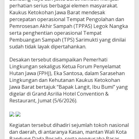
u
perhatian serius berbagai elemen masyarakat.
k
Kaukus Ketokohan Jawa Barat mendesak
t
percepatan operasional Tempat Pengolahan dan
i
Pemrosesan Akhir Sampah (TPPAS) Legok Nangka
d
a
serta penghentian operasional Tempat
n
Pembuangan Sampah (TPS) Sarimukti yang dinilai
P
sudah tidak layak dipertahankan.
e
r
Desakan tersebut disampaikan Pemerhati
c
e
Lingkungan sekaligus Ketua Forum Penyelamat
p
Hutan Jawa (FPHJ), Eka Santosa, dalam Sarasehan
a
Lingkungan dan Kehutanan Kaukus Ketokohan
t
Jawa Barat bertajuk “Bapak Langit, Ibu Bumi” yang
a
n
digelar di Grand Asrilia Hotel Convention &
L
Restaurant, Jumat (5/6/2026).
e
g
o
k
Kegiatan tersebut dihadiri sejumlah tokoh nasional
N
dan daerah, di antaranya Kasan, mantan Wali Kota
a
n
Bandung Dada Rosada, serta pengusaha Pasar