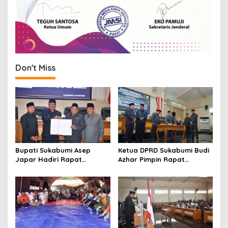
Don't Miss
Bupati Sukabumi Asep
Ketua DPRD Sukabumi Budi
Japar Hadiri Rapat
Azhar Pimpin Rapat
Paripurna DPRD Bahas KUA-
Paripurna Bahas KUA-PPAS
PPAS dan Raperda
dan Raperda Tirta Jaya
Disabilitas