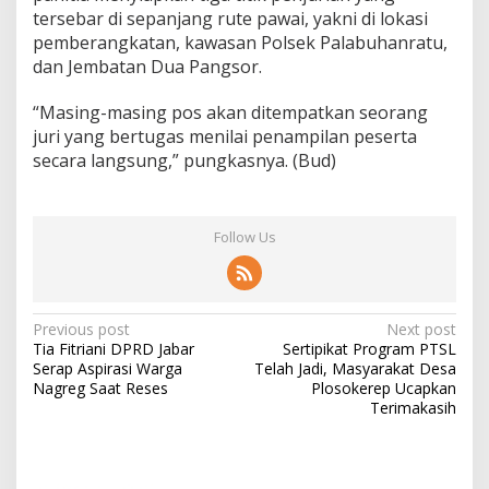
tersebar di sepanjang rute pawai, yakni di lokasi
pemberangkatan, kawasan Polsek Palabuhanratu,
dan Jembatan Dua Pangsor.
“Masing-masing pos akan ditempatkan seorang
juri yang bertugas menilai penampilan peserta
secara langsung,” pungkasnya. (Bud)
Follow Us
P
Previous post
Next post
Tia Fitriani DPRD Jabar
Sertipikat Program PTSL
o
Serap Aspirasi Warga
Telah Jadi, Masyarakat Desa
s
Nagreg Saat Reses
Plosokerep Ucapkan
Terimakasih
t
n
a