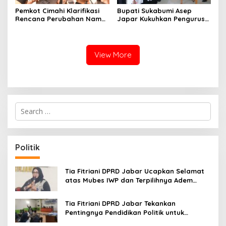
Pemkot Cimahi Klarifikasi
Bupati Sukabumi Asep
Rencana Perubahan Nama
Japar Kukuhkan Pengurus
RSUD Cibabat Menjadi
LKKS Periode 2026-2029
RSUD Wijaya Mulya
View More
S
e
a
r
c
Politik
h
f
o
Tia Fitriani DPRD Jabar Ucapkan Selamat
r
atas Mubes IWP dan Terpilihnya Adem
:
Sutisna sebagai Ketua IWP Jabar
Tia Fitriani DPRD Jabar Tekankan
Pentingnya Pendidikan Politik untuk
Perkuat Kader NasDem di Kabupaten