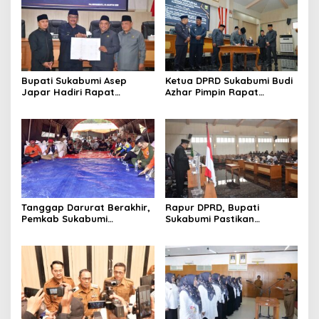
Bupati Sukabumi Asep
Ketua DPRD Sukabumi Budi
Japar Hadiri Rapat
Azhar Pimpin Rapat
Paripurna DPRD Bahas KUA-
Paripurna Bahas KUA-PPAS
PPAS dan Raperda
dan Raperda Tirta Jaya
Disabilitas
Tanggap Darurat Berakhir,
Rapur DPRD, Bupati
Pemkab Sukabumi
Sukabumi Pastikan
Pemulihan Cipta Mulya
Raperda APBD 2025 Siap
Dimulai
Jadi Perda