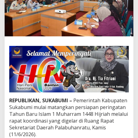
a
l
G
e
l
a
r
L
o
m
b
a
P
a
w
a
i
T
REPUBLIKAN, SUKABUMI –
Pemerintah Kabupaten
a
Sukabumi mulai matangkan persiapan peringatan
h
Tahun Baru Islam 1 Muharram 1448 Hijriah melalui
u
n
rapat koordinasi yang digelar di Ruang Rapat
B
Sekretariat Daerah Palabuhanratu, Kamis
a
(11/6/2026).
r