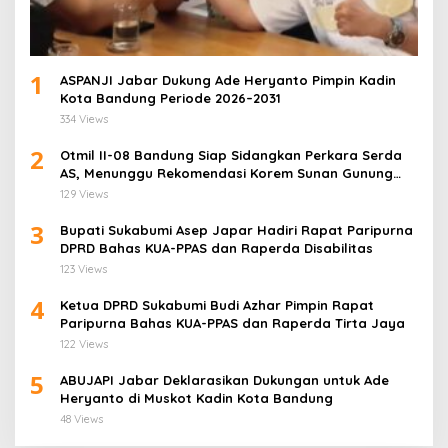
1
ASPANJI Jabar Dukung Ade Heryanto Pimpin Kadin
Kota Bandung Periode 2026–2031
334 Views
2
Otmil II-08 Bandung Siap Sidangkan Perkara Serda
AS, Menunggu Rekomendasi Korem Sunan Gunung
Jati Cirebon
129 Views
3
Bupati Sukabumi Asep Japar Hadiri Rapat Paripurna
DPRD Bahas KUA-PPAS dan Raperda Disabilitas
123 Views
4
Ketua DPRD Sukabumi Budi Azhar Pimpin Rapat
Paripurna Bahas KUA-PPAS dan Raperda Tirta Jaya
122 Views
5
ABUJAPI Jabar Deklarasikan Dukungan untuk Ade
Heryanto di Muskot Kadin Kota Bandung
48 Views