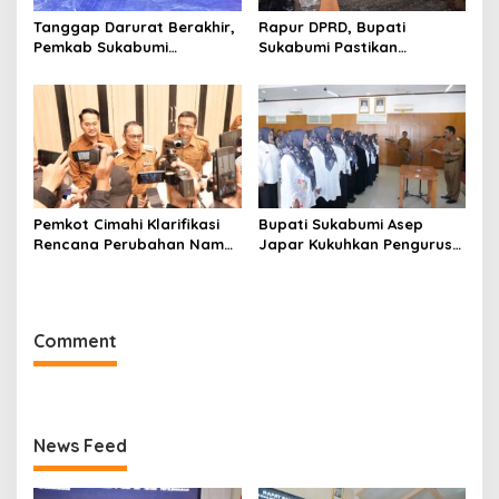
Tanggap Darurat Berakhir,
Rapur DPRD, Bupati
Pemkab Sukabumi
Sukabumi Pastikan
Pemulihan Cipta Mulya
Raperda APBD 2025 Siap
Dimulai
Jadi Perda
Pemkot Cimahi Klarifikasi
Bupati Sukabumi Asep
Rencana Perubahan Nama
Japar Kukuhkan Pengurus
RSUD Cibabat Menjadi
LKKS Periode 2026-2029
RSUD Wijaya Mulya
Comment
News Feed