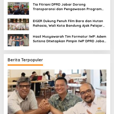
Bandung
Tia Fitriani DPRD Jabar Dorong
Transparansi dan Pengawasan Program
Pemprov Jabar hingga Tingkat Desa
EIGER Dukung Penuh Film Bara dan Hutan
Rahasia, Wali Kota Bandung Ajak Pelajar
Menonton
Hasil Musyawarah Tim Formatur IWP: Adem
Sutisna Ditetapkan Pimpin IWP DPRD Jabar
Periode 2026–2028
Berita Terpopuler