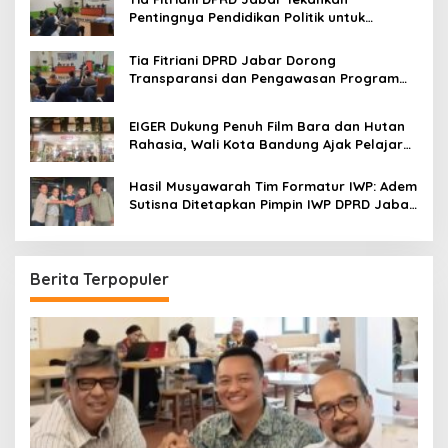
Pentingnya Pendidikan Politik untuk
Perkuat Kader NasDem di Kabupaten
Bandung
Tia Fitriani DPRD Jabar Dorong
Transparansi dan Pengawasan Program
Pemprov Jabar hingga Tingkat Desa
EIGER Dukung Penuh Film Bara dan Hutan
Rahasia, Wali Kota Bandung Ajak Pelajar
Menonton
Hasil Musyawarah Tim Formatur IWP: Adem
Sutisna Ditetapkan Pimpin IWP DPRD Jabar
Periode 2026–2028
Berita Terpopuler