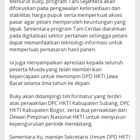
Menurut Buky, program Tani Sejahtera akan
n
difokuskan pada pengawalan ketersediaan dan
O
stabilitas harga pupuk serta memperkuat akses
r
g
pasar agar petani memperoleh keuntungan yang
a
layak. Sementara program Tani Cerdas diarahkan
n
pada digitalisasi sektor pertanian sehingga petani
i
dapat memanfaatkan teknologi informasi untuk
s
memperluas pemasaran hasil panen.
a
s
i
Ia juga menyampaikan apresiasi kepada seluruh
peserta Musda yang telah memberikan
kepercayaan untuk memimpin DPD HKTI Jawa
Barat selama lima tahun ke depan.
Buky akan didampingi tim formatur yang terdiri
atas perwakilan DPC HKTI Kabupaten Subang, DPC
HKTI Kabupaten Bogor, serta dua perwakilan dari
Dewan Pimpinan Nasional HKTI untuk menyusun
kepengurusan periode mendatang.
Sementara itu, mantan Sekretaris Umum DPD HKTI