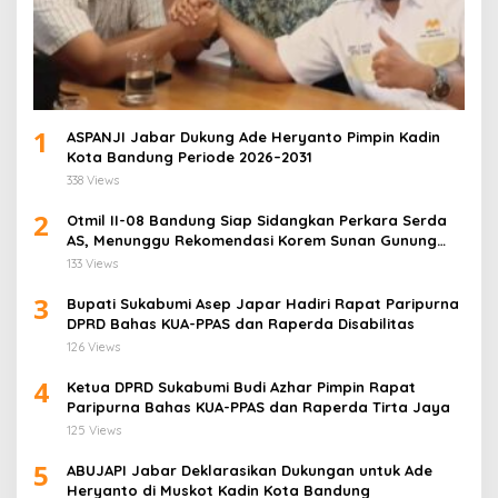
1
ASPANJI Jabar Dukung Ade Heryanto Pimpin Kadin
Kota Bandung Periode 2026–2031
338 Views
2
Otmil II-08 Bandung Siap Sidangkan Perkara Serda
AS, Menunggu Rekomendasi Korem Sunan Gunung
Jati Cirebon
133 Views
3
Bupati Sukabumi Asep Japar Hadiri Rapat Paripurna
DPRD Bahas KUA-PPAS dan Raperda Disabilitas
126 Views
4
Ketua DPRD Sukabumi Budi Azhar Pimpin Rapat
Paripurna Bahas KUA-PPAS dan Raperda Tirta Jaya
125 Views
5
ABUJAPI Jabar Deklarasikan Dukungan untuk Ade
Heryanto di Muskot Kadin Kota Bandung