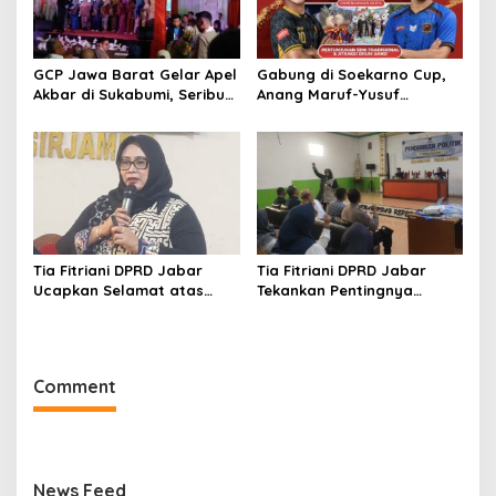
GCP Jawa Barat Gelar Apel
Gabung di Soekarno Cup,
Akbar di Sukabumi, Seribu
Anang Maruf-Yusuf
Kader Hadir
Ekodono: Wadahi Talenta
Muda dari Pelosok Tanah
Air
Tia Fitriani DPRD Jabar
Tia Fitriani DPRD Jabar
Ucapkan Selamat atas
Tekankan Pentingnya
Mubes IWP dan Terpilihnya
Pendidikan Politik untuk
Adem Sutisna sebagai
Perkuat Kader NasDem di
Ketua IWP Jabar
Kabupaten Bandung
Comment
News Feed