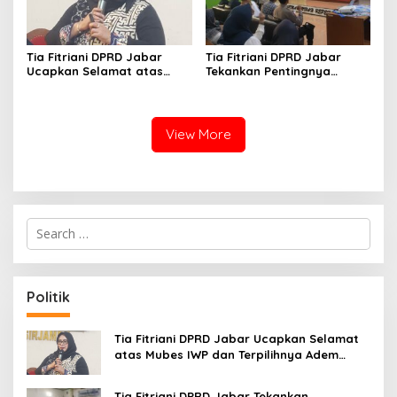
Tia Fitriani DPRD Jabar
Tia Fitriani DPRD Jabar
Ucapkan Selamat atas
Tekankan Pentingnya
Mubes IWP dan Terpilihnya
Pendidikan Politik untuk
Adem Sutisna sebagai
Perkuat Kader NasDem di
Ketua IWP Jabar
Kabupaten Bandung
View More
S
e
a
r
c
Politik
h
f
o
Tia Fitriani DPRD Jabar Ucapkan Selamat
r
atas Mubes IWP dan Terpilihnya Adem
:
Sutisna sebagai Ketua IWP Jabar
Tia Fitriani DPRD Jabar Tekankan