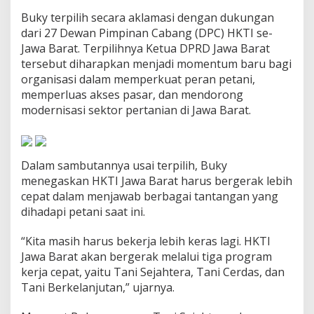
A
Buky terpilih secara aklamasi dengan dukungan
n
dari 27 Dewan Pimpinan Cabang (DPC) HKTI se-
d
h
Jawa Barat. Terpilihnya Ketua DPRD Jawa Barat
i
tersebut diharapkan menjadi momentum baru bagi
e
organisasi dalam memperkuat peran petani,
:
memperluas akses pasar, dan mendorong
J
a
modernisasi sektor pertanian di Jawa Barat.
d
i
B
o
Dalam sambutannya usai terpilih, Buky
o
menegaskan HKTI Jawa Barat harus bergerak lebih
s
cepat dalam menjawab berbagai tantangan yang
t
e
dihadapi petani saat ini.
r
K
“Kita masih harus bekerja lebih keras lagi. HKTI
e
Jawa Barat akan bergerak melalui tiga program
m
kerja cepat, yaitu Tani Sejahtera, Tani Cerdas, dan
a
j
Tani Berkelanjutan,” ujarnya.
u
a