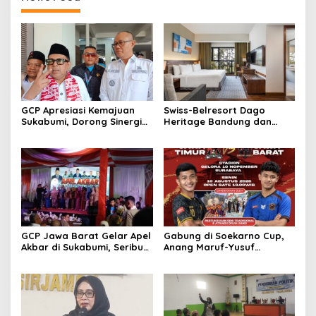
GCP Apresiasi Kemajuan
Swiss-Belresort Dago
Sukabumi, Dorong Sinergi
Heritage Bandung dan
Pusat dan Daerah
Hompimplay Hadirkan
Paket Stay & Adventure
2026
GCP Jawa Barat Gelar Apel
Gabung di Soekarno Cup,
Akbar di Sukabumi, Seribu
Anang Maruf-Yusuf
Kader Hadir
Ekodono: Wadahi Talenta
Muda dari Pelosok Tanah
Air