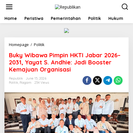
S
k
i
p
Home
Peristiwa
Pemerintahan
Politik
Hukum
t
o
c
o
Homepage
/
Politik
B
n
u
t
Buky Wibawa Pimpin HKTI Jabar 2026–
k
e
y
n
2031, Yayat S. Andhie: Jadi Booster
W
t
Kemajuan Organisasi
i
b
Republik
June 15, 2026
a
Politik
,
Ragam
234 Views
w
a
P
i
m
p
i
n
H