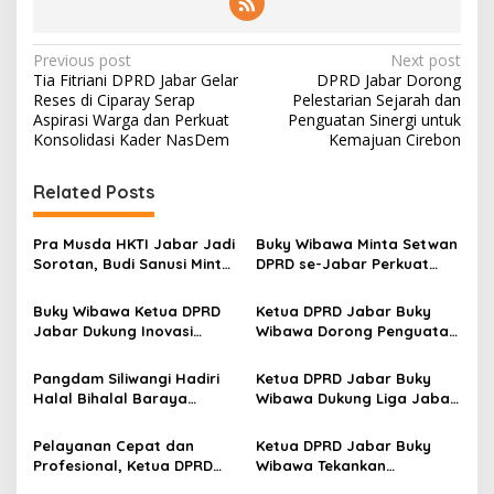
P
Previous post
Next post
Tia Fitriani DPRD Jabar Gelar
DPRD Jabar Dorong
o
Reses di Ciparay Serap
Pelestarian Sejarah dan
s
Aspirasi Warga dan Perkuat
Penguatan Sinergi untuk
Konsolidasi Kader NasDem
Kemajuan Cirebon
t
n
Related Posts
a
v
Pra Musda HKTI Jabar Jadi
Buky Wibawa Minta Setwan
Sorotan, Budi Sanusi Minta
DPRD se-Jabar Perkuat
i
Proses Rekonsiliasi Dijaga
Pengawasan dan
g
Kepatuhan Hukum
Buky Wibawa Ketua DPRD
Ketua DPRD Jabar Buky
Jabar Dukung Inovasi
Wibawa Dorong Penguatan
a
Unpad Ubah Kotoran
Sinergi DPRD dan Polda
t
Ternak Jadi Energi Bersih
Jawa Barat
Pangdam Siliwangi Hadiri
Ketua DPRD Jabar Buky
i
Halal Bihalal Baraya
Wibawa Dukung Liga Jabar
Maung Parahyangan,
Istimewa 2026, Dorong
o
Soroti Peran Strategis
Pembinaan Sepak Bola Usia
Pelayanan Cepat dan
Ketua DPRD Jabar Buky
n
Organisasi
Dini
Profesional, Ketua DPRD
Wibawa Tekankan
Jabar Buky Wibawa
Transformasi dan Inovasi