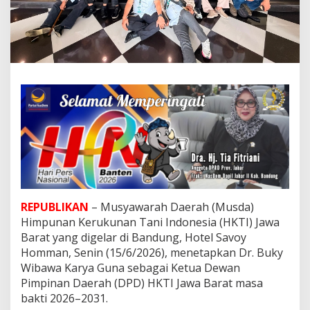
K
T
I
J
a
b
a
r
2
0
2
6
–
2
0
3
1
REPUBLIKAN
– Musyawarah Daerah (Musda)
,
Himpunan Kerukunan Tani Indonesia (HKTI) Jawa
Y
Barat yang digelar di Bandung, Hotel Savoy
a
Homman, Senin (15/6/2026), menetapkan Dr. Buky
y
Wibawa Karya Guna sebagai Ketua Dewan
a
t
Pimpinan Daerah (DPD) HKTI Jawa Barat masa
S
bakti 2026–2031.
.