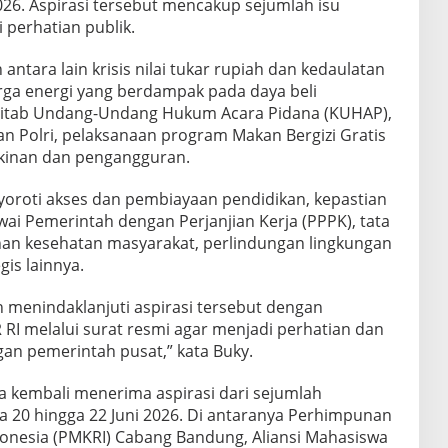
026. Aspirasi tersebut mencakup sejumlah isu
 perhatian publik.
ntara lain krisis nilai tukar rupiah dan kedaulatan
rga energi yang berdampak pada daya beli
itab Undang-Undang Hukum Acara Pidana (KUHAP),
dan Polri, pelaksanaan program Makan Bergizi Gratis
skinan dan pengangguran.
nyoroti akses dan pembiayaan pendidikan, kepastian
ai Pemerintah dengan Perjanjian Kerja (PPPK), tata
nan kesehatan masyarakat, perlindungan lingkungan
gis lainnya.
h menindaklanjuti aspirasi tersebut dengan
I melalui surat resmi agar menjadi perhatian dan
gan pemerintah pusat,” kata Buky.
a kembali menerima aspirasi dari sejumlah
 20 hingga 22 Juni 2026. Di antaranya Perhimpunan
donesia (PMKRI) Cabang Bandung, Aliansi Mahasiswa