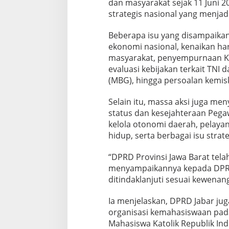
dan masyarakat sejak 11 Juni 2
a
strategis nasional yang menjadi
k
M
a
Beberapa isu yang disampaikan a
s
ekonomi nasional, kenaikan ha
y
masyarakat, penyempurnaan K
a
evaluasi kebijakan terkait TNI 
r
a
(MBG), hingga persoalan kemi
k
a
Selain itu, massa aksi juga me
t
status dan kesejahteraan Pegaw
J
kelola otonomi daerah, pelaya
a
g
hidup, serta berbagai isu strate
a
K
“DPRD Provinsi Jawa Barat tela
o
menyampaikannya kepada DPR R
n
ditindaklanjuti sesuai kewenan
d
u
s
Ia menjelaskan, DPRD Jabar jug
i
organisasi kemahasiswaan pada
v
Mahasiswa Katolik Republik In
i