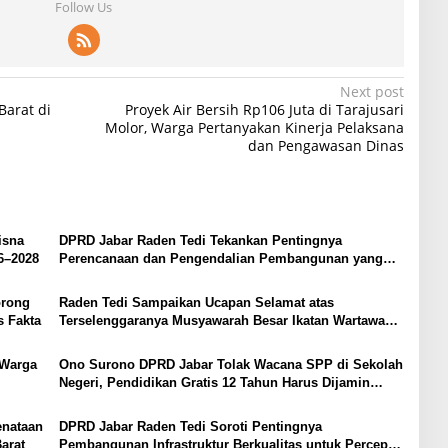
Follow Us
Next post
arat di
Proyek Air Bersih Rp106 Juta di Tarajusari
Molor, Warga Pertanyakan Kinerja Pelaksana
dan Pengawasan Dinas
isna
DPRD Jabar Raden Tedi Tekankan Pentingnya
6–2028
Perencanaan dan Pengendalian Pembangunan yang
Tepat Sasaran
orong
Raden Tedi Sampaikan Ucapan Selamat atas
s Fakta
Terselenggaranya Musyawarah Besar Ikatan Wartawan
Parlemen DPRD Jabar
 Warga
Ono Surono DPRD Jabar Tolak Wacana SPP di Sekolah
Negeri, Pendidikan Gratis 12 Tahun Harus Dijamin
Negara
enataan
DPRD Jabar Raden Tedi Soroti Pentingnya
arat
Pembangunan Infrastruktur Berkualitas untuk Percepat