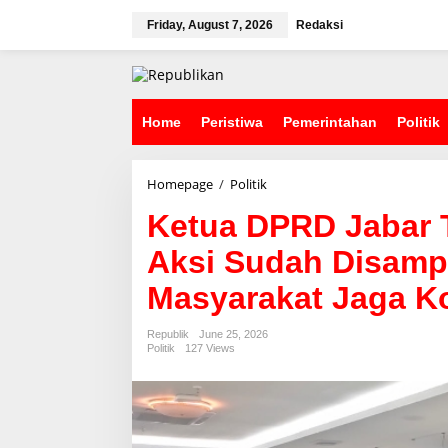
S
k
Friday, August 7, 2026
Redaksi
i
p
t
o
c
Home
Peristiwa
Pemerintahan
Politik
o
n
t
Homepage
/
Politik
K
e
e
n
Ketua DPRD Jabar 
t
t
u
Aksi Sudah Disampa
a
D
Masyarakat Jaga K
P
R
D
Republik
June 25, 2026
J
Politik
127 Views
a
b
a
r
T