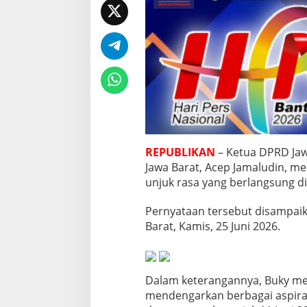
u
d
a
h
D
i
s
a
m
p
a
i
REPUBLIKAN
– Ketua DPRD Jaw
k
Jawa Barat, Acep Jamaludin, me
a
n
unjuk rasa yang berlangsung di
k
e
Pernyataan tersebut disampai
D
Barat, Kamis, 25 Juni 2026.
P
R
R
I
,
Dalam keterangannya, Buky me
A
mendengarkan berbagai aspiras
j