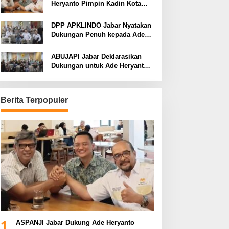
Heryanto Pimpin Kadin Kota
Bandung Periode 2026–2031
DPP APKLINDO Jabar Nyatakan
Dukungan Penuh kepada Ade
Heryanto di Muskot Kadin Kota
Bandung
ABUJAPI Jabar Deklarasikan
Dukungan untuk Ade Heryanto
di Muskot Kadin Kota Bandung
Berita Terpopuler
1
ASPANJI Jabar Dukung Ade Heryanto