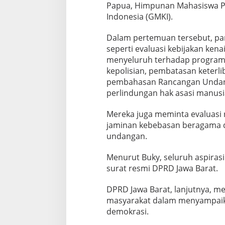
Papua, Himpunan Mahasiswa P
t
a
Indonesia (GMKI).
s
Dalam pertemuan tersebut, pa
seperti evaluasi kebijakan ken
menyeluruh terhadap program Ma
kepolisian, pembatasan keterli
pembahasan Rancangan Undan
perlindungan hak asasi manusi
Mereka juga meminta evaluasi 
jaminan kebebasan beragama d
undangan.
Menurut Buky, seluruh aspirasi
surat resmi DPRD Jawa Barat.
DPRD Jawa Barat, lanjutnya, me
masyarakat dalam menyampaika
demokrasi.