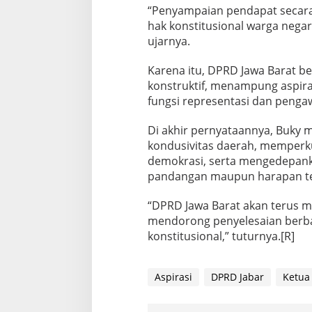
“Penyampaian pendapat secara
hak konstitusional warga nega
ujarnya.
Karena itu, DPRD Jawa Barat 
konstruktif, menampung aspiras
fungsi representasi dan penga
Di akhir pernyataannya, Buky
kondusivitas daerah, memperkua
demokrasi, serta mengedepan
pandangan maupun harapan te
“DPRD Jawa Barat akan terus m
mendorong penyelesaian berba
konstitusional,” tuturnya.[R]
Aspirasi
DPRD Jabar
Ketua