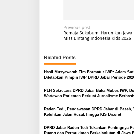
P
Previous post
Remaja Sukabumi Harumkan Jawa B
o
Miss Bintang Indonesia Kids 2026
s
t
Related Posts
n
a
Hasil Musyawarah Tim Formatur IWP: Adem Sut
v
Ditetapkan Pimpin IWP DPRD Jabar Periode 202
i
PLH Sekretaris DPRD Jabar Buka Mubes IWP, D
g
Wartawan Parlemen Perkuat Jurnalisme Berbasi
a
Raden Tedi, Pengawasan DPRD Jabar di Paseh,
t
Keluhkan Jalan Rusak hingga KIS Dicoret
i
o
DPRD Jabar Raden Tedi Tekankan Pentingnya P
Ruang dan Permukiman Berkelanjutan di Jawa B