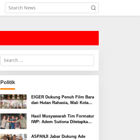
S
e
a
r
c
Politik
h
f
o
EIGER Dukung Penuh Film Bara
r
dan Hutan Rahasia, Wali Kota
:
Bandung Ajak Pelajar Menonton
Hasil Musyawarah Tim Formatur
IWP: Adem Sutisna Ditetapkan
Pimpin IWP DPRD Jabar
Periode 2026–2028
ASPANJI Jabar Dukung Ade