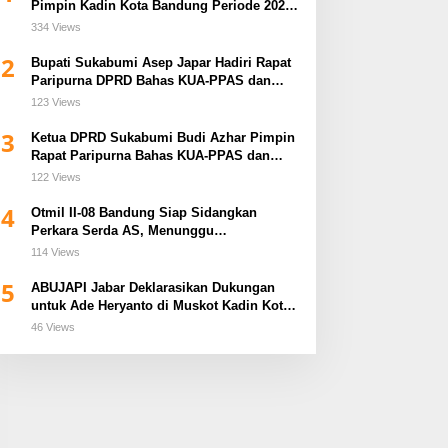
Pimpin Kadin Kota Bandung Periode 2026–
2031
334 Views
2
Bupati Sukabumi Asep Japar Hadiri Rapat
Paripurna DPRD Bahas KUA-PPAS dan
Raperda Disabilitas
123 Views
3
Ketua DPRD Sukabumi Budi Azhar Pimpin
Rapat Paripurna Bahas KUA-PPAS dan
Raperda Tirta Jaya
122 Views
4
Otmil II-08 Bandung Siap Sidangkan
Perkara Serda AS, Menunggu
Rekomendasi Korem Sunan Gunung Jati
114 Views
Cirebon
5
ABUJAPI Jabar Deklarasikan Dukungan
untuk Ade Heryanto di Muskot Kadin Kota
Bandung
46 Views