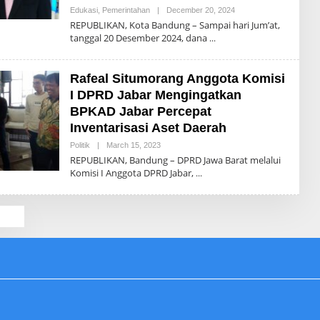
Edukasi
,
Pemerintahan
|
December 20, 2024
B
Y
REPUBLIKAN, Kota Bandung – Sampai hari Jum’at,
R
tanggal 20 Desember 2024, dana
E
P
U
B
Rafeal Situmorang Anggota Komisi
L
I
I DPRD Jabar Mengingatkan
K
BPKAD Jabar Percepat
Inventarisasi Aset Daerah
Politik
|
March 15, 2023
B
Y
REPUBLIKAN, Bandung – DPRD Jawa Barat melalui
R
Komisi I Anggota DPRD Jabar,
E
P
U
B
L
I
K