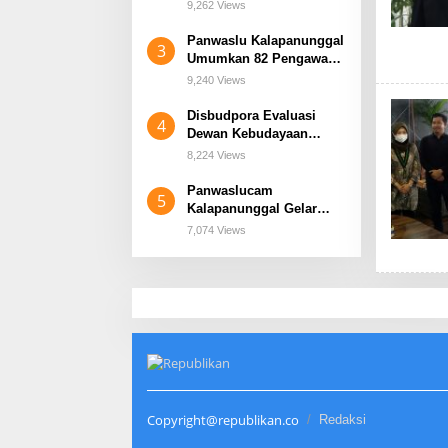
Dengan Dalih Pelunasan
9,262 Views
Khusus
Panwaslu Kalapanunggal
3
Umumkan 82 Pengawas
TPS yang Lolos
9,240 Views
Wawancara
Disbudpora Evaluasi
4
Dewan Kebudayaan
Kabupaten Sukabumi,
8,224 Views
Apa Harapannya?
Panwaslucam
5
Kalapanunggal Gelar
Sosialisasi Pengawasan
7,074 Views
Pilkada Serentak 2024
Copyright@republikan.co
Redaksi