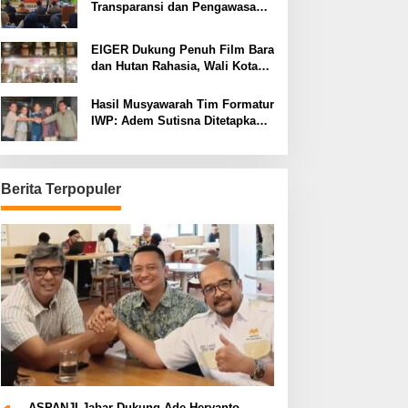
Transparansi dan Pengawasan
Program Pemprov Jabar hingga
Tingkat Desa
EIGER Dukung Penuh Film Bara
dan Hutan Rahasia, Wali Kota
Bandung Ajak Pelajar Menonton
Hasil Musyawarah Tim Formatur
IWP: Adem Sutisna Ditetapkan
Pimpin IWP DPRD Jabar
Periode 2026–2028
Berita Terpopuler
Edukasi
,
Pemerintahan
Sepertinya Sekda dan Kepala 
Menghindar Berikan Keterangan
Cairnya Bantuan Siswa RMP 20
cember 20, 2024
Kota Bandung
ASPANJI Jabar Dukung Ade Heryanto