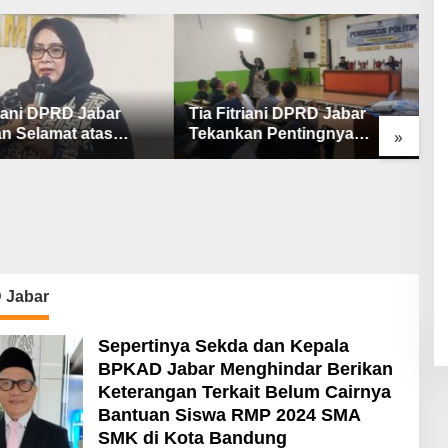
riani DPRD Jabar
Tia Fitriani DPRD Jabar
»
an Pentingnya
Dorong Transparansi dan
kan Politik untuk
Pengawasan Program
t Kader NasDem di
Pemprov Jabar hingga
ten Bandung
Tingkat Desa
E
B
W
P
 Jabar
Sepertinya Sekda dan Kepala
BPKAD Jabar Menghindar Berikan
Keterangan Terkait Belum Cairnya
Bantuan Siswa RMP 2024 SMA
SMK di Kota Bandung