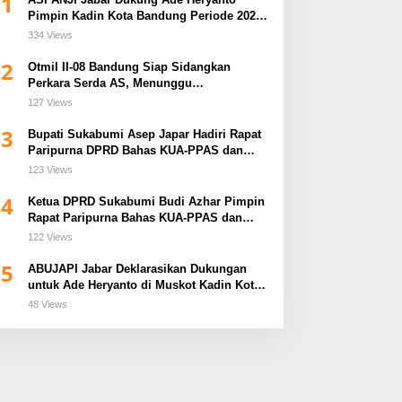
1
Pimpin Kadin Kota Bandung Periode 2026–
2031
334 Views
2
Otmil II-08 Bandung Siap Sidangkan
Perkara Serda AS, Menunggu
Rekomendasi Korem Sunan Gunung Jati
127 Views
Cirebon
3
Bupati Sukabumi Asep Japar Hadiri Rapat
Paripurna DPRD Bahas KUA-PPAS dan
Raperda Disabilitas
123 Views
IGER Dukung Penuh Film
Gabung di Soekarno Cup,
4
Ketua DPRD Sukabumi Budi Azhar Pimpin
ara dan Hutan Rahasia,
Anang Maruf-Yusuf
Rapat Paripurna Bahas KUA-PPAS dan
ali Kota Bandung Ajak
Ekodono: Wadahi Talenta
Raperda Tirta Jaya
122 Views
elajar Menonton
Muda dari Pelosok Tanah
Air
5
ABUJAPI Jabar Deklarasikan Dukungan
untuk Ade Heryanto di Muskot Kadin Kota
Bandung
48 Views