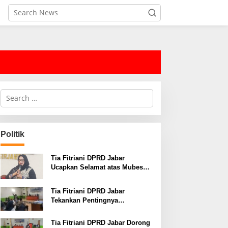
S
e
a
r
c
Politik
h
f
o
Tia Fitriani DPRD Jabar
r
Ucapkan Selamat atas Mubes
:
IWP dan Terpilihnya Adem
Sutisna sebagai Ketua IWP
Tia Fitriani DPRD Jabar
Jabar
Tekankan Pentingnya
Pendidikan Politik untuk
Perkuat Kader NasDem di
Tia Fitriani DPRD Jabar Dorong
Kabupaten Bandung