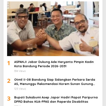
1
ASPANJI Jabar Dukung Ade Heryanto Pimpin Kadin
Kota Bandung Periode 2026–2031
334 Views
2
Otmil II-08 Bandung Siap Sidangkan Perkara Serda
AS, Menunggu Rekomendasi Korem Sunan Gunung
Jati Cirebon
125 Views
3
Bupati Sukabumi Asep Japar Hadiri Rapat Paripurna
DPRD Bahas KUA-PPAS dan Raperda Disabilitas