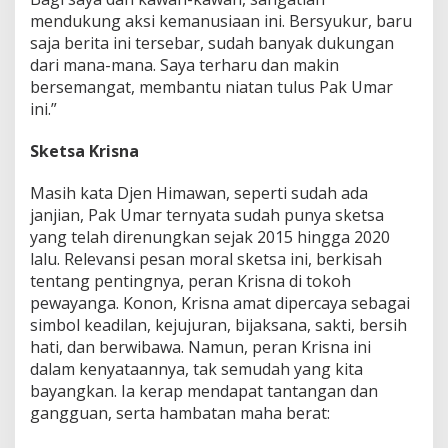
M
mendukung aksi kemanusiaan ini. Bersyukur, baru
e
saja berita ini tersebar, sudah banyak dukungan
m
dari mana-mana. Saya terharu dan makin
b
a
bersemangat, membantu niatan tulus Pak Umar
n
ini.”
t
u
Sketsa Krisna
Masih kata Djen Himawan, seperti sudah ada
janjian, Pak Umar ternyata sudah punya sketsa
yang telah direnungkan sejak 2015 hingga 2020
lalu. Relevansi pesan moral sketsa ini, berkisah
tentang pentingnya, peran Krisna di tokoh
pewayanga. Konon, Krisna amat dipercaya sebagai
simbol keadilan, kejujuran, bijaksana, sakti, bersih
hati, dan berwibawa. Namun, peran Krisna ini
dalam kenyataannya, tak semudah yang kita
bayangkan. Ia kerap mendapat tantangan dan
gangguan, serta hambatan maha berat: