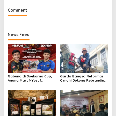
Pengalaman Omakase
Eksklusif
Comment
News Feed
Gabung di Soekarno Cup,
Garda Bangsa Reformasi
Anang Maruf-Yusuf
Cimahi Dukung Rebranding
Ekodono: Wadahi Talenta
RSUD Cibabat, Tegaskan
Muda dari Pelosok Tanah
Harus Diikuti Reformasi
Air
Pelayanan