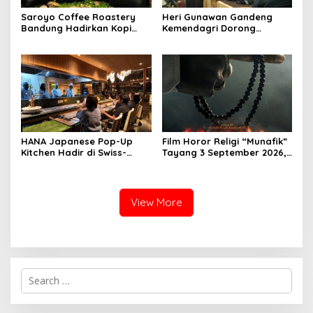
Saroyo Coffee Roastery
Heri Gunawan Gandeng
Bandung Hadirkan Kopi
Kemendagri Dorong
Lokal Premium dengan Cita
Pemberdayaan Ormas di
Rasa Khas Nusantara
Sukabumi
HANA Japanese Pop-Up
Film Horor Religi “Munafik”
Kitchen Hadir di Swiss-
Tayang 3 September 2026,
Belresort Dago Heritage
Arya Saloka Perankan
Bandung, Tawarkan
Ustadz Ahli Ruqyah
Pengalaman Omakase
Eksklusif
View More
S
e
a
r