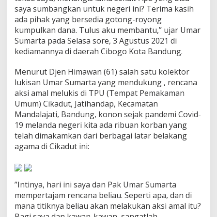
d
saya sumbangkan untuk negeri ini? Terima kasih
-
ada pihak yang bersedia gotong-royong
1
kumpulkan dana. Tulus aku membantu,” ujar Umar
9
Sumarta pada Selasa sore, 3 Agustus 2021 di
d
i
kediamannya di daerah Cibogo Kota Bandung.
T
P
Menurut Djen Himawan (61) salah satu kolektor
U
lukisan Umar Sumarta yang mendukung , rencana
C
aksi amal melukis di TPU (Tempat Pemakaman
i
k
Umum) Cikadut, Jatihandap, Kecamatan
a
Mandalajati, Bandung, konon sejak pandemi Covid-
d
19 melanda negeri kita ada ribuan korban yang
u
telah dimakamkan dari berbagai latar belakang
t
:
agama di Cikadut ini:
T
u
l
u
”Intinya, hari ini saya dan Pak Umar Sumarta
s
mempertajam rencana beliau. Seperti apa, dan di
A
mana titiknya beliau akan melakukan aksi amal itu?
k
u
Bagi saya dan kawan-kawan, sangatlah