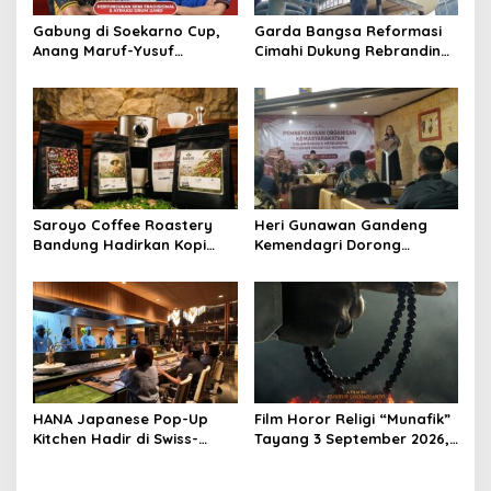
Gabung di Soekarno Cup,
Garda Bangsa Reformasi
Anang Maruf-Yusuf
Cimahi Dukung Rebranding
Ekodono: Wadahi Talenta
RSUD Cibabat, Tegaskan
Muda dari Pelosok Tanah
Harus Diikuti Reformasi
Air
Pelayanan
Saroyo Coffee Roastery
Heri Gunawan Gandeng
Bandung Hadirkan Kopi
Kemendagri Dorong
Lokal Premium dengan Cita
Pemberdayaan Ormas di
Rasa Khas Nusantara
Sukabumi
HANA Japanese Pop-Up
Film Horor Religi “Munafik”
Kitchen Hadir di Swiss-
Tayang 3 September 2026,
Belresort Dago Heritage
Arya Saloka Perankan
Bandung, Tawarkan
Ustadz Ahli Ruqyah