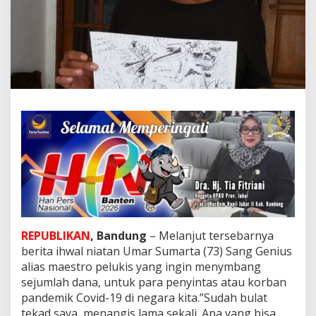
a
r
t
a
S
i
a
p
k
a
n
A
k
s
i
P
e
d
REPUBLIKAN
, Bandung
– Melanjut tersebarnya
u
l
berita ihwal niatan Umar Sumarta (73) Sang Genius
i
alias maestro pelukis yang ingin menymbang
C
sejumlah dana, untuk para penyintas atau korban
o
pandemik Covid-19 di negara kita.”Sudah bulat
v
i
tekad saya, menangis lama sekali. Apa yang bisa