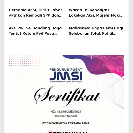
a
PEMUDA Gelar Aksi di Dishub
Gedung Sate
t
Jabar
Bersama AKSI, DPRD Jabar
Warga RS Kebonjati
i
Aktifkan Kembali SPP dan
Lakukan Aksi, Majelis Hakim
Perlindungan Kepsek
Diduga Kuat Melawan
o
Putusan PK Mahkamah
Aksi PWI Se-Bandung Raya
Mahasiswa Unpas Aksi Bagi
n
Agung
Tuntut Ketum PWI Pusat
Selebaran Tolak Politik
Mundur dan Desak KLB
Dinasti