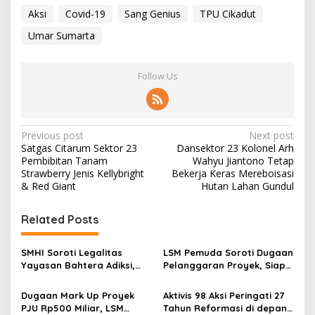
Aksi
Covid-19
Sang Genius
TPU Cikadut
Umar Sumarta
Follow Us
P
Previous post
Next post
Satgas Citarum Sektor 23
Dansektor 23 Kolonel Arh
o
Pembibitan Tanam
Wahyu Jiantono Tetap
s
Strawberry Jenis Kellybright
Bekerja Keras Mereboisasi
& Red Giant
Hutan Lahan Gundul
t
n
Related Posts
a
v
SMHI Soroti Legalitas
LSM Pemuda Soroti Dugaan
Yayasan Bahtera Adiksi,
Pelanggaran Proyek, Siap
i
Massa Gelar Aksi di
Gelar Aksi dan Tempuh
g
Bandung Barat
Jalur Hukum
Dugaan Mark Up Proyek
Aktivis 98 Aksi Peringati 27
PJU Rp500 Miliar, LSM
Tahun Reformasi di depan