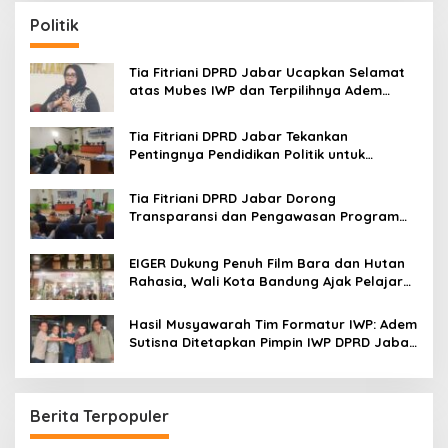
c
Politik
h
f
o
Tia Fitriani DPRD Jabar Ucapkan Selamat
r
atas Mubes IWP dan Terpilihnya Adem
:
Sutisna sebagai Ketua IWP Jabar
Tia Fitriani DPRD Jabar Tekankan
Pentingnya Pendidikan Politik untuk
Perkuat Kader NasDem di Kabupaten
Bandung
Tia Fitriani DPRD Jabar Dorong
Transparansi dan Pengawasan Program
Pemprov Jabar hingga Tingkat Desa
EIGER Dukung Penuh Film Bara dan Hutan
Rahasia, Wali Kota Bandung Ajak Pelajar
Menonton
Hasil Musyawarah Tim Formatur IWP: Adem
Sutisna Ditetapkan Pimpin IWP DPRD Jabar
Periode 2026–2028
Berita Terpopuler