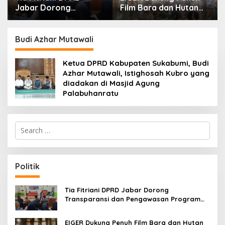
Film Bara dan Hutan
Formatur IWP: Adem
Rahasia, Wali Kota
Sutisna Ditetapkan
am
Bandung Ajak Pelajar
Pimpin IWP DPRD
ga
Menonton
Jabar Periode 2026–
Budi Azhar Mutawali
2028
Ketua DPRD Kabupaten Sukabumi, Budi
Azhar Mutawali, Istighosah Kubro yang
diadakan di Masjid Agung
Palabuhanratu
S
e
a
r
c
Politik
h
f
o
Tia Fitriani DPRD Jabar Dorong
r
Transparansi dan Pengawasan Program
:
Pemprov Jabar hingga Tingkat Desa
EIGER Dukung Penuh Film Bara dan Hutan