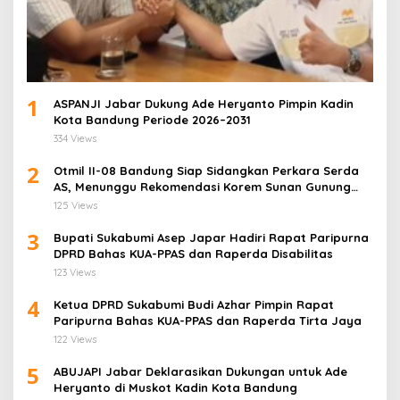
1
ASPANJI Jabar Dukung Ade Heryanto Pimpin Kadin
Kota Bandung Periode 2026–2031
334 Views
2
Otmil II-08 Bandung Siap Sidangkan Perkara Serda
AS, Menunggu Rekomendasi Korem Sunan Gunung
Jati Cirebon
125 Views
3
Bupati Sukabumi Asep Japar Hadiri Rapat Paripurna
DPRD Bahas KUA-PPAS dan Raperda Disabilitas
123 Views
4
Ketua DPRD Sukabumi Budi Azhar Pimpin Rapat
Paripurna Bahas KUA-PPAS dan Raperda Tirta Jaya
122 Views
5
ABUJAPI Jabar Deklarasikan Dukungan untuk Ade
Heryanto di Muskot Kadin Kota Bandung