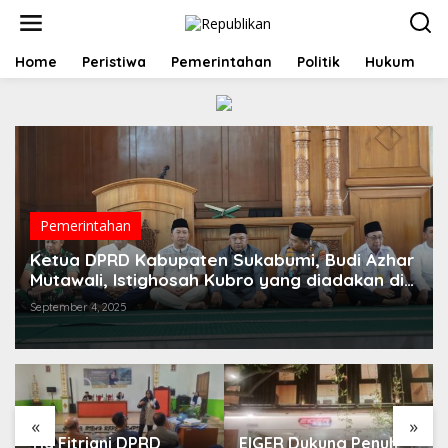
S
k
i
p
Home
Peristiwa
Pemerintahan
Politik
Hukum
t
o
c
o
n
t
e
n
t
Pemerintahan
Ketua DPRD Kabupaten Sukabumi, Budi Azhar
Mutawali, Istighosah Kubro yang diadakan di
Masjid Agung Palabuhanratu
September 4, 2025
«
»
EIGER Dukung Penuh
Hasil Musyawarah Tim