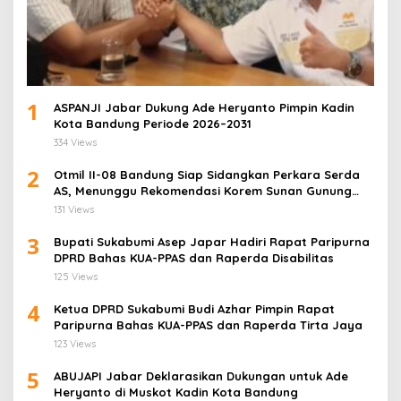
1
ASPANJI Jabar Dukung Ade Heryanto Pimpin Kadin
Kota Bandung Periode 2026–2031
334 Views
2
Otmil II-08 Bandung Siap Sidangkan Perkara Serda
AS, Menunggu Rekomendasi Korem Sunan Gunung
Jati Cirebon
131 Views
3
Bupati Sukabumi Asep Japar Hadiri Rapat Paripurna
DPRD Bahas KUA-PPAS dan Raperda Disabilitas
125 Views
4
Ketua DPRD Sukabumi Budi Azhar Pimpin Rapat
Paripurna Bahas KUA-PPAS dan Raperda Tirta Jaya
123 Views
5
ABUJAPI Jabar Deklarasikan Dukungan untuk Ade
Heryanto di Muskot Kadin Kota Bandung