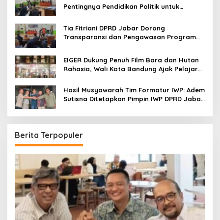
Pentingnya Pendidikan Politik untuk
Perkuat Kader NasDem di Kabupaten
Bandung
Tia Fitriani DPRD Jabar Dorong
Transparansi dan Pengawasan Program
Pemprov Jabar hingga Tingkat Desa
EIGER Dukung Penuh Film Bara dan Hutan
Rahasia, Wali Kota Bandung Ajak Pelajar
Menonton
Hasil Musyawarah Tim Formatur IWP: Adem
Sutisna Ditetapkan Pimpin IWP DPRD Jabar
Periode 2026–2028
Berita Terpopuler