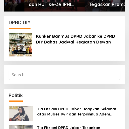
dan HUT ke-39 IPHI
Tegaskan Pramuka
1987, Dorong
Adalah Wadah
Penguatan Peran
Strategis Membangun
Advokat dalam
Karakter Generasi
DPRD DIY
Pembaruan Hukum
Muda
Kunker Banmus DPRD Jabar ke DPRD
DIY Bahas Jadwal Kegiatan Dewan
S
e
a
r
c
Politik
h
f
o
Tia Fitriani DPRD Jabar Ucapkan Selamat
r
atas Mubes IWP dan Terpilihnya Adem
:
Sutisna sebagai Ketua IWP Jabar
Tia Fitriani DPRD Jabar Tekankan