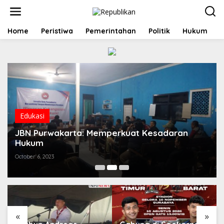
S
k
i
p
Home
Peristiwa
Pemerintahan
Politik
Hukum
t
o
c
o
n
t
e
n
t
Edukasi
JBN Purwakarta: Memperkuat Kesadaran
Hukum
October 6, 2023
«
»