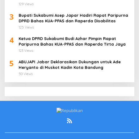
Jati Cirebon
129 Views
3
Bupati Sukabumi Asep Japar Hadiri Rapat Paripurna
DPRD Bahas KUA-PPAS dan Raperda Disabilitas
125 Views
4
Ketua DPRD Sukabumi Budi Azhar Pimpin Rapat
Paripurna Bahas KUA-PPAS dan Raperda Tirta Jaya
123 Views
5
ABUJAPI Jabar Deklarasikan Dukungan untuk Ade
Heryanto di Muskot Kadin Kota Bandung
50 Views