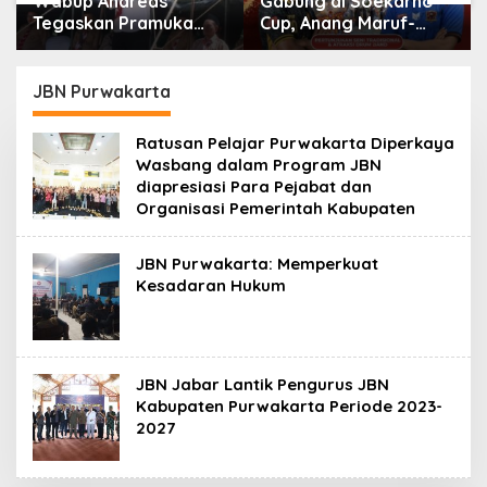
Wabup Andreas
Gabung di Soekarno
Tegaskan Pramuka
Cup, Anang Maruf-
Adalah Wadah
Yusuf Ekodono:
Strategis Membangun
Wadahi Talenta Muda
Karakter Generasi
dari Pelosok Tanah Air
JBN Purwakarta
Muda
Ratusan Pelajar Purwakarta Diperkaya
Wasbang dalam Program JBN
diapresiasi Para Pejabat dan
Organisasi Pemerintah Kabupaten
JBN Purwakarta: Memperkuat
Kesadaran Hukum
JBN Jabar Lantik Pengurus JBN
Kabupaten Purwakarta Periode 2023-
2027