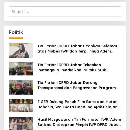
S
e
a
r
c
Politik
h
f
o
Tia Fitriani DPRD Jabar Ucapkan Selamat
r
atas Mubes IWP dan Terpilihnya Adem
:
Sutisna sebagai Ketua IWP Jabar
Tia Fitriani DPRD Jabar Tekankan
Pentingnya Pendidikan Politik untuk
Perkuat Kader NasDem di Kabupaten
Bandung
Tia Fitriani DPRD Jabar Dorong
Transparansi dan Pengawasan Program
Pemprov Jabar hingga Tingkat Desa
EIGER Dukung Penuh Film Bara dan Hutan
Rahasia, Wali Kota Bandung Ajak Pelajar
Menonton
Hasil Musyawarah Tim Formatur IWP: Adem
Sutisna Ditetapkan Pimpin IWP DPRD Jabar
Periode 2026–2028