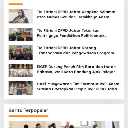
h
f
o
Tia Fitriani DPRD Jabar Ucapkan Selamat
r
atas Mubes IWP dan Terpilihnya Adem
:
Sutisna sebagai Ketua IWP Jabar
Tia Fitriani DPRD Jabar Tekankan
Pentingnya Pendidikan Politik untuk
Perkuat Kader NasDem di Kabupaten
Bandung
Tia Fitriani DPRD Jabar Dorong
Transparansi dan Pengawasan Program
Pemprov Jabar hingga Tingkat Desa
EIGER Dukung Penuh Film Bara dan Hutan
Rahasia, Wali Kota Bandung Ajak Pelajar
Menonton
Hasil Musyawarah Tim Formatur IWP: Adem
Sutisna Ditetapkan Pimpin IWP DPRD Jabar
Periode 2026–2028
Berita Terpopuler