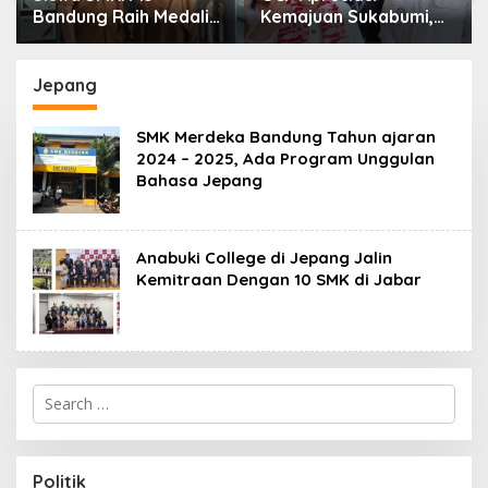
Bandung Raih Medali
Kemajuan Sukabumi,
Emas LKS Nasional
Dorong Sinergi Pusat
2026 Bidang Cloud
dan Daerah
Computing
Jepang
SMK Merdeka Bandung Tahun ajaran
2024 – 2025, Ada Program Unggulan
Bahasa Jepang
Anabuki College di Jepang Jalin
Kemitraan Dengan 10 SMK di Jabar
S
e
a
r
c
Politik