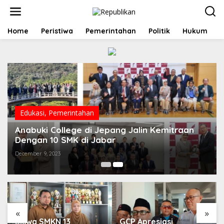
S
k
i
p
Home
Peristiwa
Pemerintahan
Politik
Hukum
t
o
c
o
n
t
e
n
t
Edukasi
,
Pemerintahan
Anabuki College di Jepang Jalin Kemitraan
Dengan 10 SMK di Jabar
December 9, 2023
«
»
Siswa SMKN 13
GCP Apresiasi