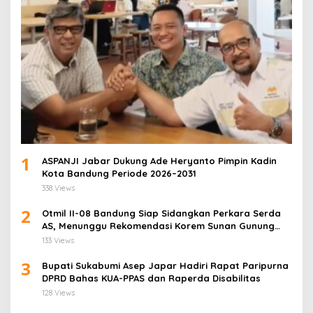
1
ASPANJI Jabar Dukung Ade Heryanto Pimpin Kadin
Kota Bandung Periode 2026–2031
338 Views
2
Otmil II-08 Bandung Siap Sidangkan Perkara Serda
AS, Menunggu Rekomendasi Korem Sunan Gunung
Jati Cirebon
133 Views
3
Bupati Sukabumi Asep Japar Hadiri Rapat Paripurna
DPRD Bahas KUA-PPAS dan Raperda Disabilitas
128 Views