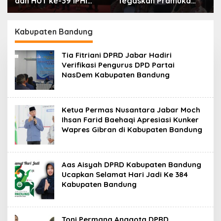
dan HUT ke-39 IPHI
Tegaskan Pramuka
1987, Dorong
Adalah Wadah
Penguatan Peran
Strategis Membangun
Advokat dalam
Karakter Generasi
Kabupaten Bandung
Pembaruan Hukum
Muda
Tia Fitriani DPRD Jabar Hadiri
Verifikasi Pengurus DPD Partai
NasDem Kabupaten Bandung
Ketua Permas Nusantara Jabar Moch
Ihsan Farid Baehaqi Apresiasi Kunker
Wapres Gibran di Kabupaten Bandung
Aas Aisyah DPRD Kabupaten Bandung
Ucapkan Selamat Hari Jadi Ke 384
Kabupaten Bandung
Toni Permana Anggota DPRD