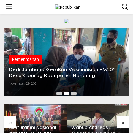
S
k
i
p
t
o
c
o
n
t
e
Pemerintahan
n
t
Dedi Jumhana Gerakan Vaksinasi di RW 01
Desa Ciparay Kabupaten Bandung
November 29, 2021
«
»
Silaturahmi Nasional
Wabup Andreas