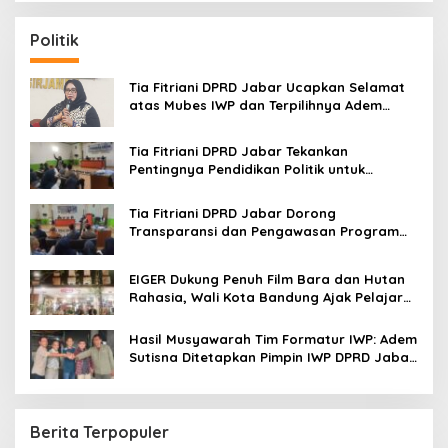
r
c
Politik
h
f
o
Tia Fitriani DPRD Jabar Ucapkan Selamat
r
atas Mubes IWP dan Terpilihnya Adem
:
Sutisna sebagai Ketua IWP Jabar
Tia Fitriani DPRD Jabar Tekankan
Pentingnya Pendidikan Politik untuk
Perkuat Kader NasDem di Kabupaten
Bandung
Tia Fitriani DPRD Jabar Dorong
Transparansi dan Pengawasan Program
Pemprov Jabar hingga Tingkat Desa
EIGER Dukung Penuh Film Bara dan Hutan
Rahasia, Wali Kota Bandung Ajak Pelajar
Menonton
Hasil Musyawarah Tim Formatur IWP: Adem
Sutisna Ditetapkan Pimpin IWP DPRD Jabar
Periode 2026–2028
Berita Terpopuler