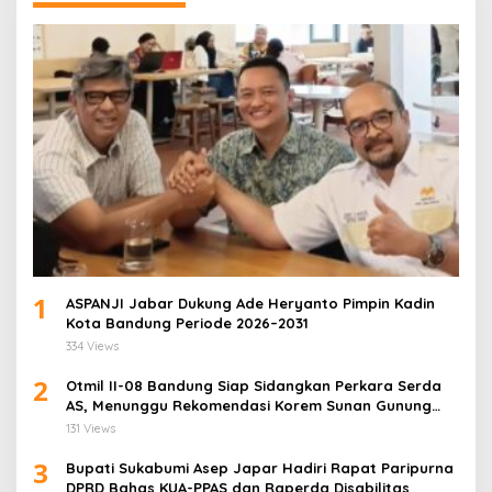
1
ASPANJI Jabar Dukung Ade Heryanto Pimpin Kadin
Kota Bandung Periode 2026–2031
334 Views
2
Otmil II-08 Bandung Siap Sidangkan Perkara Serda
AS, Menunggu Rekomendasi Korem Sunan Gunung
Jati Cirebon
131 Views
3
Bupati Sukabumi Asep Japar Hadiri Rapat Paripurna
DPRD Bahas KUA-PPAS dan Raperda Disabilitas