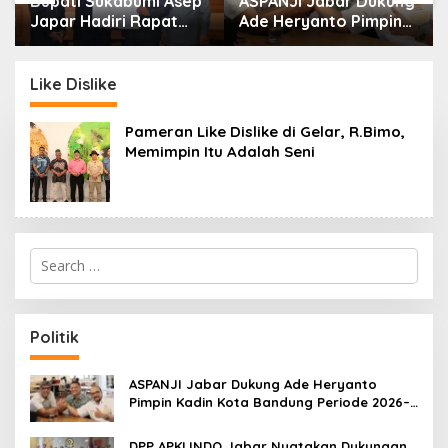
Bupati Sukabumi Asep
ASPANJI Jabar Dukung
Japar Hadiri Rapat
Ade Heryanto Pimpin
Paripurna DPRD Bahas
Kadin Kota Bandung
KUA-PPAS dan
Periode 2026–2031
Raperda Disabilitas
Like Dislike
Pameran Like Dislike di Gelar, R.Bimo,
Memimpin Itu Adalah Seni
S
e
a
r
c
Politik
h
f
o
ASPANJI Jabar Dukung Ade Heryanto
r
Pimpin Kadin Kota Bandung Periode 2026–
:
2031
DPP APKLINDO Jabar Nyatakan Dukungan