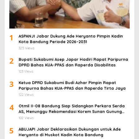
1
ASPANJI Jabar Dukung Ade Heryanto Pimpin Kadin
Kota Bandung Periode 2026–2031
325 Views
2
Bupati Sukabumi Asep Japar Hadiri Rapat Paripurna
DPRD Bahas KUA-PPAS dan Raperda Disabilitas
123 Views
3
Ketua DPRD Sukabumi Budi Azhar Pimpin Rapat
Paripurna Bahas KUA-PPAS dan Raperda Tirta Jaya
122 Views
4
Otmil II-08 Bandung Siap Sidangkan Perkara Serda
AS, Menunggu Rekomendasi Korem Sunan Gunung
Jati Cirebon
102 Views
5
ABUJAPI Jabar Deklarasikan Dukungan untuk Ade
Heryanto di Muskot Kadin Kota Bandung