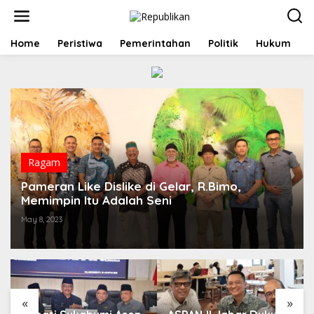
S
k
i
p
Home
Peristiwa
Pemerintahan
Politik
Hukum
t
o
c
o
n
t
e
n
t
Ragam
Pameran Like Dislike di Gelar, R.Bimo,
Memimpin Itu Adalah Seni
May 8, 2023
«
»