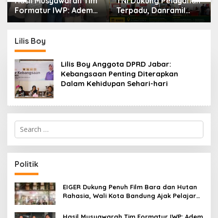
Hasil Musyawarah Tim
TNI Dukung Pelayanan
Formatur IWP: Adem
Terpadu, Danramil
Sutisna Ditetapkan
Sukaraja Hadiri Rekam
Pimpin IWP DPRD
E-KTP, Pemeriksaan
Jabar Periode 2026–
Mata, dan Bazar
Lilis Boy
2028
UMKM
Lilis Boy Anggota DPRD Jabar:
Kebangsaan Penting Diterapkan
Dalam Kehidupan Sehari-hari
S
e
a
r
c
Politik
h
f
o
EIGER Dukung Penuh Film Bara dan Hutan
r
Rahasia, Wali Kota Bandung Ajak Pelajar
:
Menonton
Hasil Musyawarah Tim Formatur IWP: Adem