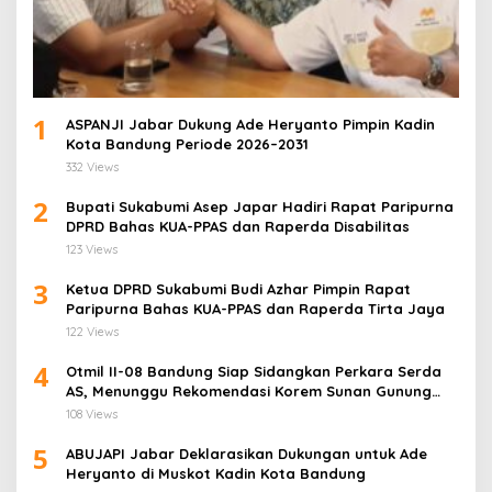
1
ASPANJI Jabar Dukung Ade Heryanto Pimpin Kadin
Kota Bandung Periode 2026–2031
332 Views
2
Bupati Sukabumi Asep Japar Hadiri Rapat Paripurna
DPRD Bahas KUA-PPAS dan Raperda Disabilitas
123 Views
3
Ketua DPRD Sukabumi Budi Azhar Pimpin Rapat
Paripurna Bahas KUA-PPAS dan Raperda Tirta Jaya
122 Views
4
Otmil II-08 Bandung Siap Sidangkan Perkara Serda
AS, Menunggu Rekomendasi Korem Sunan Gunung
Jati Cirebon
108 Views
5
ABUJAPI Jabar Deklarasikan Dukungan untuk Ade
Heryanto di Muskot Kadin Kota Bandung