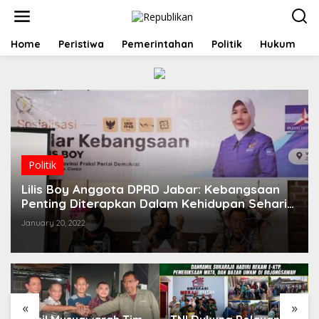
S
k
i
p
Home
Peristiwa
Pemerintahan
Politik
Hukum
t
o
c
o
n
t
e
n
t
Politik
Lilis Boy Anggota DPRD Jabar: Kebangsaan
Penting Diterapkan Dalam Kehidupan Sehari-
hari
January 20, 2022
«
»