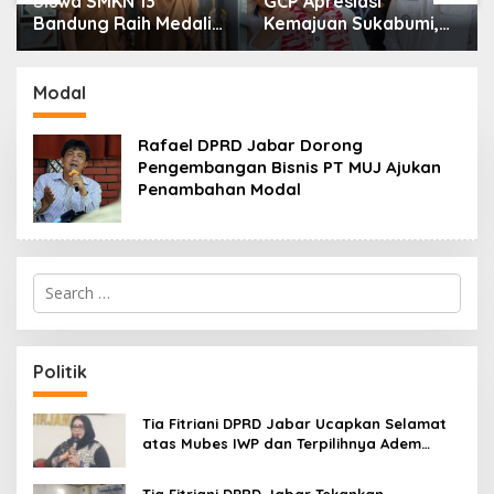
Siswa SMKN 13
GCP Apresiasi
Bandung Raih Medali
Kemajuan Sukabumi,
Emas LKS Nasional
Dorong Sinergi Pusat
2026 Bidang Cloud
dan Daerah
Computing
Modal
Rafael DPRD Jabar Dorong
Pengembangan Bisnis PT MUJ Ajukan
Penambahan Modal
S
e
a
r
c
Politik
h
f
o
Tia Fitriani DPRD Jabar Ucapkan Selamat
r
atas Mubes IWP dan Terpilihnya Adem
:
Sutisna sebagai Ketua IWP Jabar