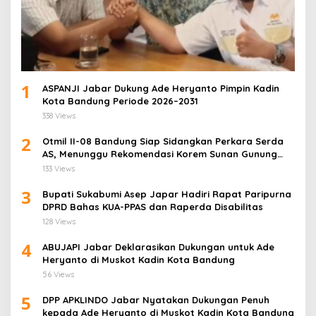
1
ASPANJI Jabar Dukung Ade Heryanto Pimpin Kadin
Kota Bandung Periode 2026–2031
338 Views
2
Otmil II-08 Bandung Siap Sidangkan Perkara Serda
AS, Menunggu Rekomendasi Korem Sunan Gunung
Jati Cirebon
133 Views
3
Bupati Sukabumi Asep Japar Hadiri Rapat Paripurna
DPRD Bahas KUA-PPAS dan Raperda Disabilitas
128 Views
4
ABUJAPI Jabar Deklarasikan Dukungan untuk Ade
Heryanto di Muskot Kadin Kota Bandung
56 Views
5
DPP APKLINDO Jabar Nyatakan Dukungan Penuh
kepada Ade Heryanto di Muskot Kadin Kota Bandung