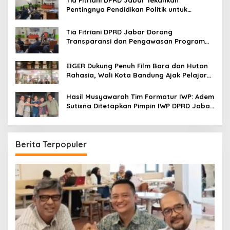
Tia Fitriani DPRD Jabar Tekankan
Pentingnya Pendidikan Politik untuk
Perkuat Kader NasDem di Kabupaten
Bandung
Tia Fitriani DPRD Jabar Dorong
Transparansi dan Pengawasan Program
Pemprov Jabar hingga Tingkat Desa
EIGER Dukung Penuh Film Bara dan Hutan
Rahasia, Wali Kota Bandung Ajak Pelajar
Menonton
Hasil Musyawarah Tim Formatur IWP: Adem
Sutisna Ditetapkan Pimpin IWP DPRD Jabar
Periode 2026–2028
Berita Terpopuler