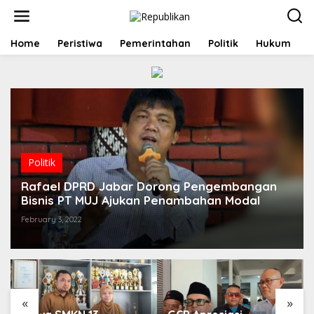
S
k
i
p
Home
Peristiwa
Pemerintahan
Politik
Hukum
t
o
c
o
n
t
e
n
t
Politik
Rafael DPRD Jabar Dorong Pengembangan
Bisnis PT MUJ Ajukan Penambahan Modal
February 3, 2022
«
»