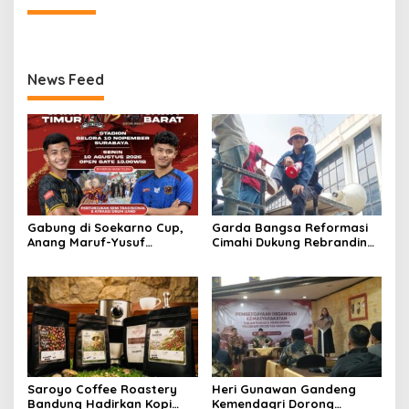
News Feed
Gabung di Soekarno Cup,
Garda Bangsa Reformasi
Anang Maruf-Yusuf
Cimahi Dukung Rebranding
Ekodono: Wadahi Talenta
RSUD Cibabat, Tegaskan
Muda dari Pelosok Tanah
Harus Diikuti Reformasi
Air
Pelayanan
Saroyo Coffee Roastery
Heri Gunawan Gandeng
Bandung Hadirkan Kopi
Kemendagri Dorong