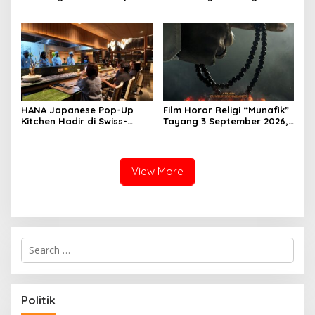
Lokal Premium dengan Cita
Pemberdayaan Ormas di
Rasa Khas Nusantara
Sukabumi
HANA Japanese Pop-Up
Film Horor Religi “Munafik”
Kitchen Hadir di Swiss-
Tayang 3 September 2026,
Belresort Dago Heritage
Arya Saloka Perankan
Bandung, Tawarkan
Ustadz Ahli Ruqyah
Pengalaman Omakase
Eksklusif
View More
S
e
a
r
c
Politik
h