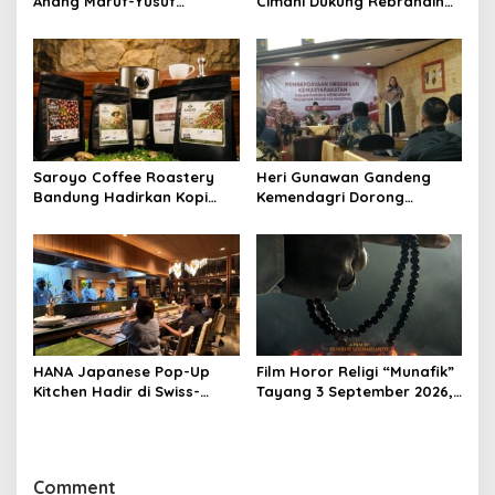
Anang Maruf-Yusuf
Cimahi Dukung Rebranding
Ekodono: Wadahi Talenta
RSUD Cibabat, Tegaskan
Muda dari Pelosok Tanah
Harus Diikuti Reformasi
Air
Pelayanan
Saroyo Coffee Roastery
Heri Gunawan Gandeng
Bandung Hadirkan Kopi
Kemendagri Dorong
Lokal Premium dengan Cita
Pemberdayaan Ormas di
Rasa Khas Nusantara
Sukabumi
HANA Japanese Pop-Up
Film Horor Religi “Munafik”
Kitchen Hadir di Swiss-
Tayang 3 September 2026,
Belresort Dago Heritage
Arya Saloka Perankan
Bandung, Tawarkan
Ustadz Ahli Ruqyah
Pengalaman Omakase
Eksklusif
Comment