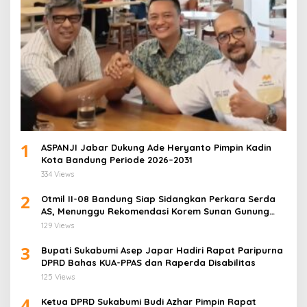
1
ASPANJI Jabar Dukung Ade Heryanto Pimpin Kadin
Kota Bandung Periode 2026–2031
334 Views
2
Otmil II-08 Bandung Siap Sidangkan Perkara Serda
AS, Menunggu Rekomendasi Korem Sunan Gunung
Jati Cirebon
129 Views
3
Bupati Sukabumi Asep Japar Hadiri Rapat Paripurna
DPRD Bahas KUA-PPAS dan Raperda Disabilitas
125 Views
4
Ketua DPRD Sukabumi Budi Azhar Pimpin Rapat