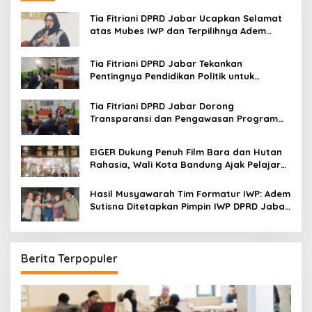
f
o
Tia Fitriani DPRD Jabar Ucapkan Selamat
r
atas Mubes IWP dan Terpilihnya Adem
:
Sutisna sebagai Ketua IWP Jabar
Tia Fitriani DPRD Jabar Tekankan
Pentingnya Pendidikan Politik untuk
Perkuat Kader NasDem di Kabupaten
Bandung
Tia Fitriani DPRD Jabar Dorong
Transparansi dan Pengawasan Program
Pemprov Jabar hingga Tingkat Desa
EIGER Dukung Penuh Film Bara dan Hutan
Rahasia, Wali Kota Bandung Ajak Pelajar
Menonton
Hasil Musyawarah Tim Formatur IWP: Adem
Sutisna Ditetapkan Pimpin IWP DPRD Jabar
Periode 2026–2028
Berita Terpopuler