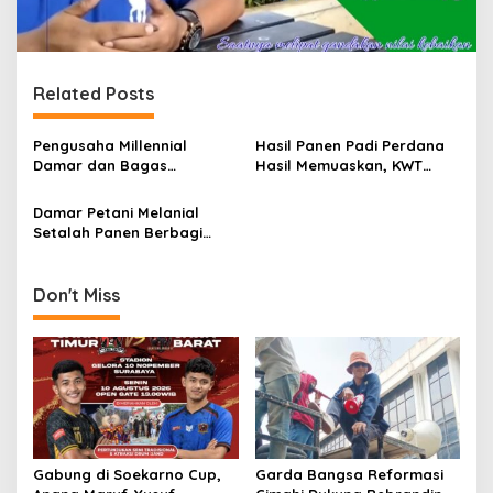
Related Posts
Pengusaha Millennial
Hasil Panen Padi Perdana
Damar dan Bagas
Hasil Memuaskan, KWT
Terapkan Digitalisasi Bisnis
Sawargi Butuh Peralatan
dalam Dunia Usaha
Pertanian
Damar Petani Melanial
Setalah Panen Berbagi
Kepada Sesama
Don't Miss
Gabung di Soekarno Cup,
Garda Bangsa Reformasi