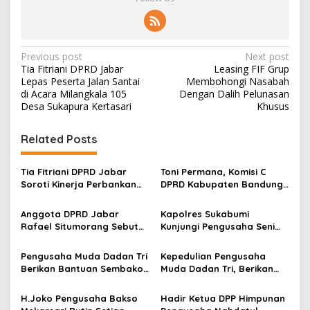
P
Previous post
Next post
Tia Fitriani DPRD Jabar
Leasing FIF Grup
o
Lepas Peserta Jalan Santai
Membohongi Nasabah
s
di Acara Milangkala 105
Dengan Dalih Pelunasan
Desa Sukapura Kertasari
Khusus
t
n
Related Posts
a
v
Tia Fitriani DPRD Jabar
Toni Permana, Komisi C
Soroti Kinerja Perbankan
DPRD Kabupaten Bandung
i
Daerah dan Dorong
Terima Aspirasi Pengusaha
g
Kemitraan dengan Dunia
Jasa Konstruksi
Anggota DPRD Jabar
Kapolres Sukabumi
Usaha
Rafael Situmorang Sebut
Kunjungi Pengusaha Seni
a
Negara Harus Hadir Dalam
Ukir, Pahat Ala Jepara Di
t
Hubungan Buruh dan
Cibadak, AA Dede: Potensi
Pengusaha Muda Dadan Tri
Kepedulian Pengusaha
Pengusaha
Usaha Bagi Generasi Muda
i
Berikan Bantuan Sembako
Muda Dadan Tri, Berikan
Di Sukabumi
Untuk Lansia Kota
Bantuan Terdampak
o
Tasikmalaya
Gempa Pakenjeng Garut
H.Joko Pengusaha Bakso
Hadir Ketua DPP Himpunan