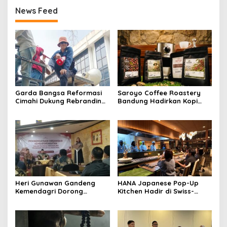
News Feed
Garda Bangsa Reformasi
Saroyo Coffee Roastery
Cimahi Dukung Rebranding
Bandung Hadirkan Kopi
RSUD Cibabat, Tegaskan
Lokal Premium dengan Cita
Harus Diikuti Reformasi
Rasa Khas Nusantara
Pelayanan
Heri Gunawan Gandeng
HANA Japanese Pop-Up
Kemendagri Dorong
Kitchen Hadir di Swiss-
Pemberdayaan Ormas di
Belresort Dago Heritage
Sukabumi
Bandung, Tawarkan
Pengalaman Omakase
Eksklusif