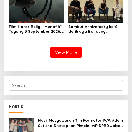
Film Horor Religi “Munafik”
Sambut Anniversary ke-8,
Tayang 3 September 2026,
de Braga Bandung
Arya Saloka Perankan
Hadirkan Pameran Seni
Ustadz Ahli Ruqyah
“Studio di Jam 3.30”
View More
S
e
a
r
c
Politik
h
f
o
Hasil Musyawarah Tim Formatur IWP: Adem
r
Sutisna Ditetapkan Pimpin IWP DPRD Jabar
:
Periode 2026–2028