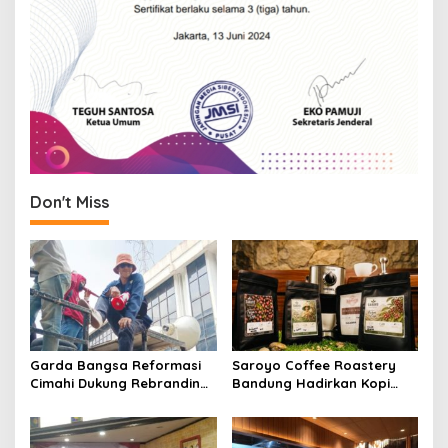
Don't Miss
Garda Bangsa Reformasi
Saroyo Coffee Roastery
Cimahi Dukung Rebranding
Bandung Hadirkan Kopi
RSUD Cibabat, Tegaskan
Lokal Premium dengan Cita
Harus Diikuti Reformasi
Rasa Khas Nusantara
Pelayanan