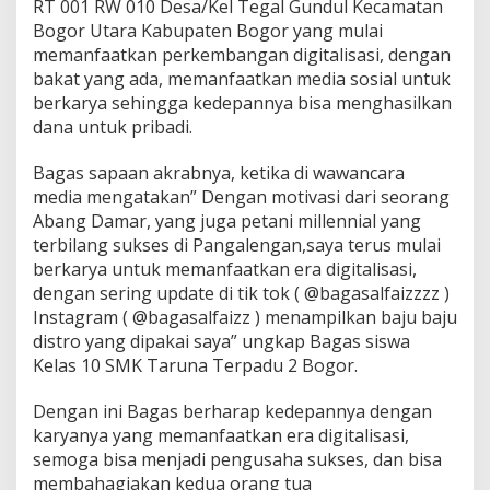
RT 001 RW 010 Desa/Kel Tegal Gundul Kecamatan
a
Bogor Utara Kabupaten Bogor yang mulai
U
memanfaatkan perkembangan digitalisasi, dengan
s
a
bakat yang ada, memanfaatkan media sosial untuk
h
berkarya sehingga kedepannya bisa menghasilkan
a
dana untuk pribadi.
Bagas sapaan akrabnya, ketika di wawancara
media mengatakan” Dengan motivasi dari seorang
Abang Damar, yang juga petani millennial yang
terbilang sukses di Pangalengan,saya terus mulai
berkarya untuk memanfaatkan era digitalisasi,
dengan sering update di tik tok ( @bagasalfaizzzz )
Instagram ( @bagasalfaizz ) menampilkan baju baju
distro yang dipakai saya” ungkap Bagas siswa
Kelas 10 SMK Taruna Terpadu 2 Bogor.
Dengan ini Bagas berharap kedepannya dengan
karyanya yang memanfaatkan era digitalisasi,
semoga bisa menjadi pengusaha sukses, dan bisa
membahagiakan kedua orang tua