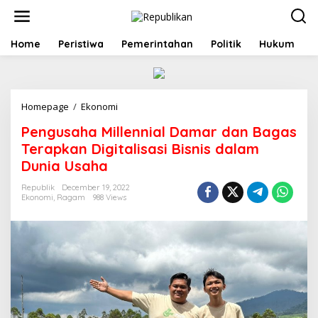
S
k
i
p
Home
Peristiwa
Pemerintahan
Politik
Hukum
t
o
c
o
Homepage
/
Ekonomi
P
n
e
t
Pengusaha Millennial Damar dan Bagas
n
e
g
n
Terapkan Digitalisasi Bisnis dalam
u
t
Dunia Usaha
s
a
Republik
December 19, 2022
h
Ekonomi
,
Ragam
988 Views
a
M
i
l
l
e
n
n
i