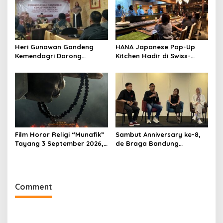
Heri Gunawan Gandeng
HANA Japanese Pop-Up
Kemendagri Dorong
Kitchen Hadir di Swiss-
Pemberdayaan Ormas di
Belresort Dago Heritage
Sukabumi
Bandung, Tawarkan
Pengalaman Omakase
Eksklusif
Film Horor Religi “Munafik”
Sambut Anniversary ke-8,
Tayang 3 September 2026,
de Braga Bandung
Arya Saloka Perankan
Hadirkan Pameran Seni
Ustadz Ahli Ruqyah
“Studio di Jam 3.30”
Comment