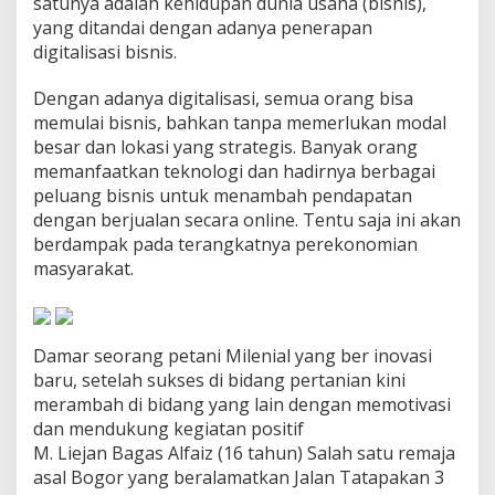
satunya adalah kehidupan dunia usaha (bisnis),
g
yang ditandai dengan adanya penerapan
i
digitalisasi bisnis.
t
a
l
Dengan adanya digitalisasi, semua orang bisa
i
memulai bisnis, bahkan tanpa memerlukan modal
s
besar dan lokasi yang strategis. Banyak orang
a
memanfaatkan teknologi dan hadirnya berbagai
s
i
peluang bisnis untuk menambah pendapatan
B
dengan berjualan secara online. Tentu saja ini akan
i
berdampak pada terangkatnya perekonomian
s
masyarakat.
n
i
s
d
a
Damar seorang petani Milenial yang ber inovasi
l
baru, setelah sukses di bidang pertanian kini
a
merambah di bidang yang lain dengan memotivasi
m
dan mendukung kegiatan positif
D
u
M. Liejan Bagas Alfaiz (16 tahun) Salah satu remaja
n
asal Bogor yang beralamatkan Jalan Tatapakan 3
i