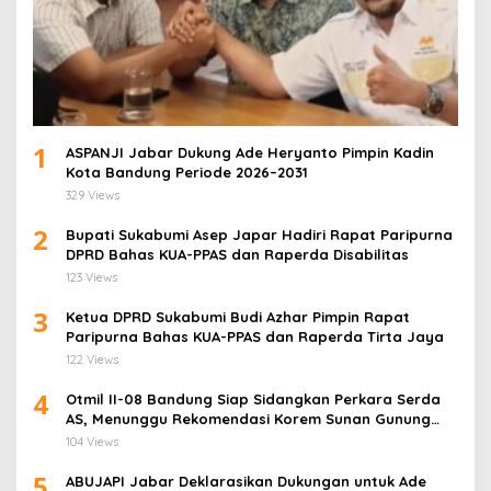
1
ASPANJI Jabar Dukung Ade Heryanto Pimpin Kadin
Kota Bandung Periode 2026–2031
329 Views
2
Bupati Sukabumi Asep Japar Hadiri Rapat Paripurna
DPRD Bahas KUA-PPAS dan Raperda Disabilitas
123 Views
3
Ketua DPRD Sukabumi Budi Azhar Pimpin Rapat
Paripurna Bahas KUA-PPAS dan Raperda Tirta Jaya
122 Views
4
Otmil II-08 Bandung Siap Sidangkan Perkara Serda
AS, Menunggu Rekomendasi Korem Sunan Gunung
Jati Cirebon
104 Views
5
ABUJAPI Jabar Deklarasikan Dukungan untuk Ade