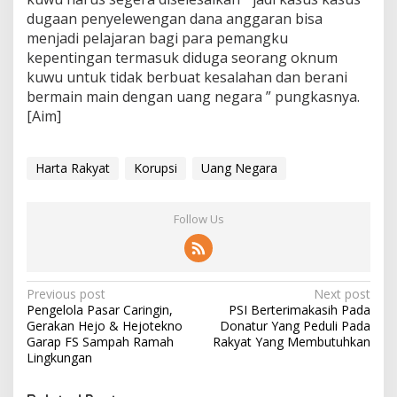
dugaan penyelewengan dana anggaran bisa
menjadi pelajaran bagi para pemangku
kepentingan termasuk diduga seorang oknum
kuwu untuk tidak berbuat kesalahan dan berani
bermain main dengan uang negara ” pungkasnya.
[Aim]
Harta Rakyat
Korupsi
Uang Negara
Follow Us
P
Previous post
Next post
Pengelola Pasar Caringin,
PSI Berterimakasih Pada
o
Gerakan Hejo & Hejotekno
Donatur Yang Peduli Pada
s
Garap FS Sampah Ramah
Rakyat Yang Membutuhkan
Lingkungan
t