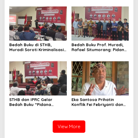
Advokat dalam Pembaruan
Korem Sunan Gunung Jati
Hukum
Cirebon
Bedah Buku di STHB,
Bedah Buku Prof. Muradi,
Muradi Soroti Kriminalisasi
Rafael Situmorang: Pidana
dan Dimensi Politik dalam
Politik Perlu Dikaji Secara
Penegakan Hukum
Objektif
STHB dan IPRC Gelar
Eka Santosa Prihatin
Bedah Buku “Pidana
Konflik Fei Febriyanti dan
Politik”, Bahas Obstruction
Fifie Rahardja, Harap Ada
of Justice hingga Amnesti
Jalan Damai
Presiden
View More