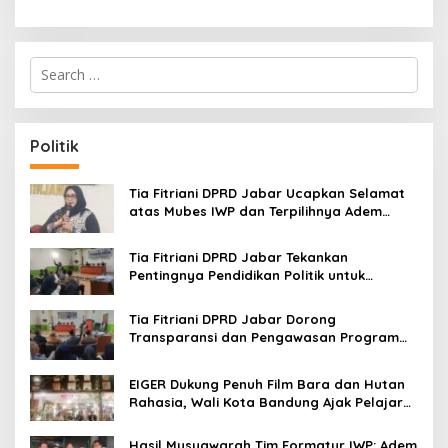
S
e
a
r
c
Politik
h
f
o
Tia Fitriani DPRD Jabar Ucapkan Selamat
r
atas Mubes IWP dan Terpilihnya Adem
:
Sutisna sebagai Ketua IWP Jabar
Tia Fitriani DPRD Jabar Tekankan
Pentingnya Pendidikan Politik untuk
Perkuat Kader NasDem di Kabupaten
Bandung
Tia Fitriani DPRD Jabar Dorong
Transparansi dan Pengawasan Program
Pemprov Jabar hingga Tingkat Desa
EIGER Dukung Penuh Film Bara dan Hutan
Rahasia, Wali Kota Bandung Ajak Pelajar
Menonton
Hasil Musyawarah Tim Formatur IWP: Adem