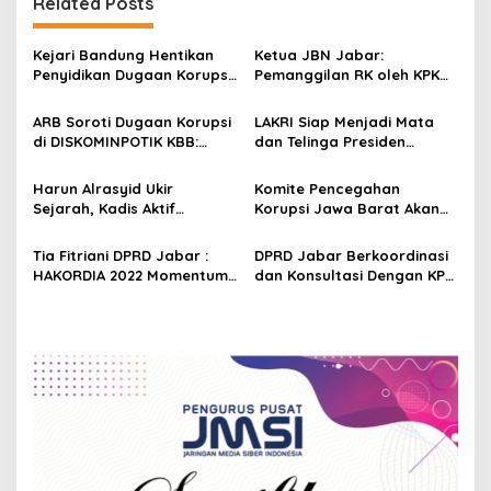
n
Related Posts
a
v
Kejari Bandung Hentikan
Ketua JBN Jabar:
Penyidikan Dugaan Korupsi
Pemanggilan RK oleh KPK
i
Penyalahgunaan
Terlalu Lambat, Aset
g
Wewenang di Pemkot
Korupsi Bisa Sudah
ARB Soroti Dugaan Korupsi
LAKRI Siap Menjadi Mata
Bandung
Dihilangkan
di DISKOMINPOTIK KBB:
dan Telinga Presiden
a
Dana TV Display Diduga
Prabowo Dalam Berantas
t
Untuk Biayai Kampanye
Korupsi
Harun Alrasyid Ukir
Komite Pencegahan
Paslon Pilkada
i
Sejarah, Kadis Aktif
Korupsi Jawa Barat Akan
Tersangka Kasus Mega
Terus Kawal Tahapan
o
Korupsi di Sukabumi
Pemilu 2024
Tia Fitriani DPRD Jabar :
DPRD Jabar Berkoordinasi
n
HAKORDIA 2022 Momentum
dan Konsultasi Dengan KPK
Indonesia Pulih Bersatu
Terkait Upaya
Lawan Korupsi
Pemberantasan Korupsi