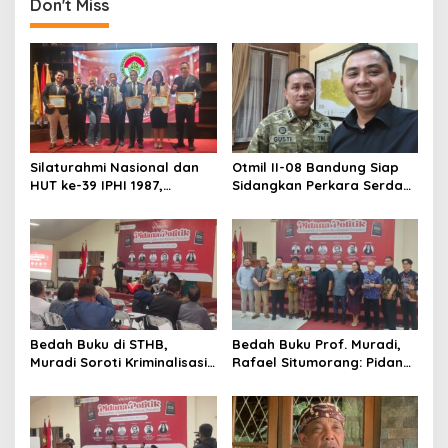
Don't Miss
Silaturahmi Nasional dan
Otmil II-08 Bandung Siap
HUT ke-39 IPHI 1987,
Sidangkan Perkara Serda
Dorong Penguatan Peran
AS, Menunggu Rekomendasi
Advokat dalam Pembaruan
Korem Sunan Gunung Jati
Hukum
Cirebon
Bedah Buku di STHB,
Bedah Buku Prof. Muradi,
Muradi Soroti Kriminalisasi
Rafael Situmorang: Pidana
dan Dimensi Politik dalam
Politik Perlu Dikaji Secara
Penegakan Hukum
Objektif