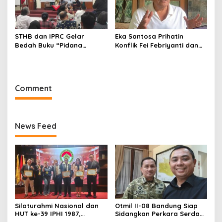
STHB dan IPRC Gelar
Eka Santosa Prihatin
Bedah Buku “Pidana
Konflik Fei Febriyanti dan
Politik”, Bahas Obstruction
Fifie Rahardja, Harap Ada
of Justice hingga Amnesti
Jalan Damai
Presiden
Comment
News Feed
Silaturahmi Nasional dan
Otmil II-08 Bandung Siap
HUT ke-39 IPHI 1987,
Sidangkan Perkara Serda
Dorong Penguatan Peran
AS, Menunggu Rekomendasi