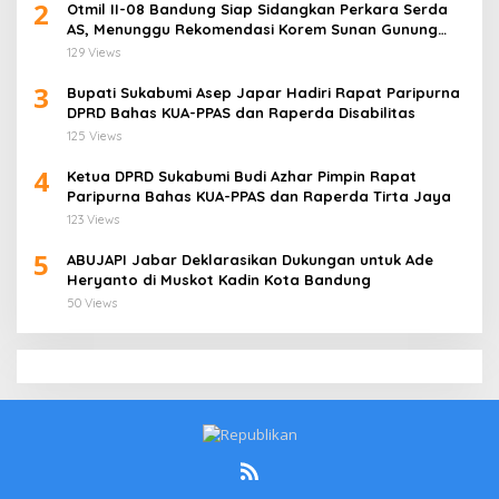
2
Otmil II-08 Bandung Siap Sidangkan Perkara Serda
AS, Menunggu Rekomendasi Korem Sunan Gunung
Jati Cirebon
129 Views
3
Bupati Sukabumi Asep Japar Hadiri Rapat Paripurna
DPRD Bahas KUA-PPAS dan Raperda Disabilitas
125 Views
4
Ketua DPRD Sukabumi Budi Azhar Pimpin Rapat
Paripurna Bahas KUA-PPAS dan Raperda Tirta Jaya
123 Views
5
ABUJAPI Jabar Deklarasikan Dukungan untuk Ade
Heryanto di Muskot Kadin Kota Bandung
50 Views