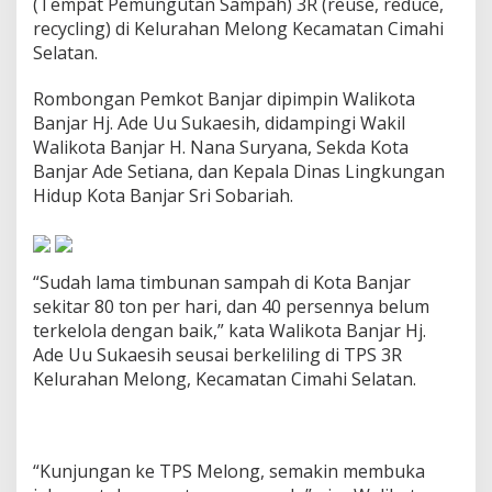
(Tempat Pemungutan Sampah) 3R (reuse, reduce,
g
recycling) di Kelurahan Melong Kecamatan Cimahi
C
i
Selatan.
m
a
Rombongan Pemkot Banjar dipimpin Walikota
h
Banjar Hj. Ade Uu Sukaesih, didampingi Wakil
i
Walikota Banjar H. Nana Suryana, Sekda Kota
,
S
Banjar Ade Setiana, dan Kepala Dinas Lingkungan
e
Hidup Kota Banjar Sri Sobariah.
g
e
r
a
“Sudah lama timbunan sampah di Kota Banjar
k
sekitar 80 ton per hari, dan 40 persennya belum
a
n
terkelola dengan baik,” kata Walikota Banjar Hj.
P
Ade Uu Sukaesih seusai berkeliling di TPS 3R
r
Kelurahan Melong, Kecamatan Cimahi Selatan.
o
g
a
r
m
“Kunjungan ke TPS Melong, semakin membuka
K