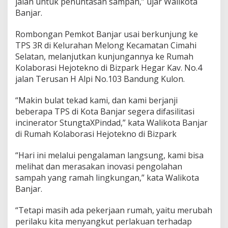
jalan untuk penuntasan sampah,” ujar Walikota
a
Banjar.
m
i
Rombongan Pemkot Banjar usai berkunjung ke
s
a
TPS 3R di Kelurahan Melong Kecamatan Cimahi
m
Selatan, melanjutkan kunjungannya ke Rumah
a
Kolaborasi Hejotekno di Bizpark Hegar Kav. No.4
jalan Terusan H Alpi No.103 Bandung Kulon.
“Makin bulat tekad kami, dan kami berjanji
beberapa TPS di Kota Banjar segera difasilitasi
incinerator StungtaXPindad,” kata Walikota Banjar
di Rumah Kolaborasi Hejotekno di Bizpark
“Hari ini melalui pengalaman langsung, kami bisa
melihat dan merasakan inovasi pengolahan
sampah yang ramah lingkungan,” kata Walikota
Banjar.
“Tetapi masih ada pekerjaan rumah, yaitu merubah
perilaku kita menyangkut perlakuan terhadap