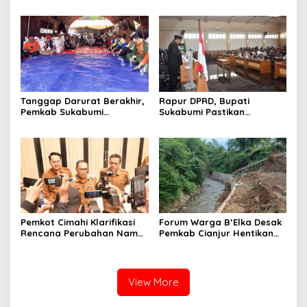
Paripurna DPRD Bahas KUA-
Paripurna Bahas KUA-PPAS
PPAS dan Raperda
dan Raperda Tirta Jaya
Disabilitas
Tanggap Darurat Berakhir,
Rapur DPRD, Bupati
Pemkab Sukabumi
Sukabumi Pastikan
Pemulihan Cipta Mulya
Raperda APBD 2025 Siap
Dimulai
Jadi Perda
Pemkot Cimahi Klarifikasi
Forum Warga B’Elka Desak
Rencana Perubahan Nama
Pemkab Cianjur Hentikan
RSUD Cibabat Menjadi
Total Pembangunan Hotel
RSUD Wijaya Mulya
di Sempadan Sungai
View More