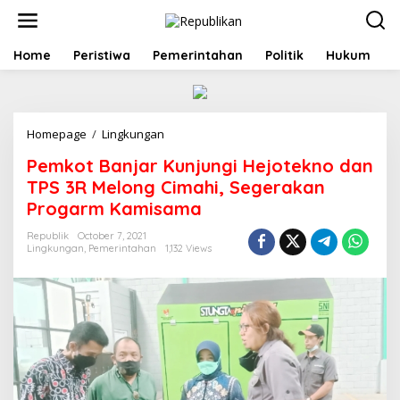
S
k
i
p
Home
Peristiwa
Pemerintahan
Politik
Hukum
t
o
c
o
Homepage
/
Lingkungan
P
n
e
t
Pemkot Banjar Kunjungi Hejotekno dan
m
e
k
n
TPS 3R Melong Cimahi, Segerakan
o
t
Progarm Kamisama
t
B
Republik
October 7, 2021
a
Lingkungan
,
Pemerintahan
1,132 Views
n
j
a
r
K
u
n
j
u