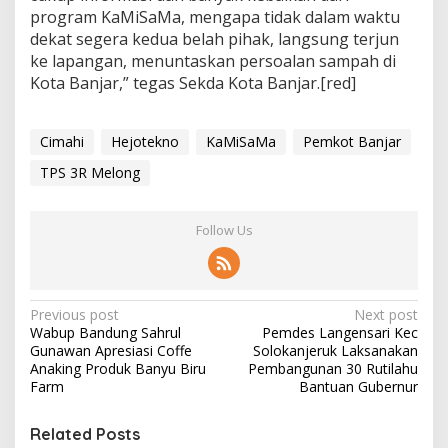
program KaMiSaMa, mengapa tidak dalam waktu
dekat segera kedua belah pihak, langsung terjun
ke lapangan, menuntaskan persoalan sampah di
Kota Banjar,” tegas Sekda Kota Banjar.[red]
Cimahi
Hejotekno
KaMiSaMa
Pemkot Banjar
TPS 3R Melong
Follow Us
P
Previous post
Next post
Wabup Bandung Sahrul
Pemdes Langensari Kec
o
Gunawan Apresiasi Coffe
Solokanjeruk Laksanakan
s
Anaking Produk Banyu Biru
Pembangunan 30 Rutilahu
Farm
Bantuan Gubernur
t
n
Related Posts