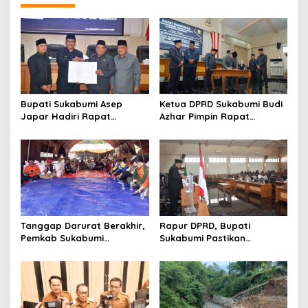
Bupati Sukabumi Asep
Ketua DPRD Sukabumi Budi
Japar Hadiri Rapat
Azhar Pimpin Rapat
Paripurna DPRD Bahas KUA-
Paripurna Bahas KUA-PPAS
PPAS dan Raperda
dan Raperda Tirta Jaya
Disabilitas
Tanggap Darurat Berakhir,
Rapur DPRD, Bupati
Pemkab Sukabumi
Sukabumi Pastikan
Pemulihan Cipta Mulya
Raperda APBD 2025 Siap
Dimulai
Jadi Perda