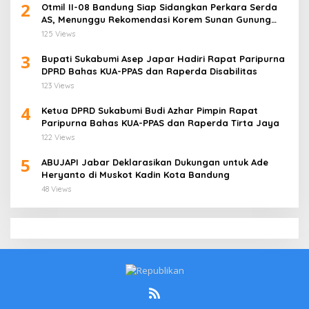
2
Otmil II-08 Bandung Siap Sidangkan Perkara Serda
AS, Menunggu Rekomendasi Korem Sunan Gunung
Jati Cirebon
125 Views
3
Bupati Sukabumi Asep Japar Hadiri Rapat Paripurna
DPRD Bahas KUA-PPAS dan Raperda Disabilitas
123 Views
4
Ketua DPRD Sukabumi Budi Azhar Pimpin Rapat
Paripurna Bahas KUA-PPAS dan Raperda Tirta Jaya
122 Views
5
ABUJAPI Jabar Deklarasikan Dukungan untuk Ade
Heryanto di Muskot Kadin Kota Bandung
48 Views