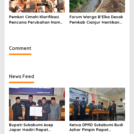
Pemkot Cimahi Klarifikasi
Forum Warga B’Elka Desak
Rencana Perubahan Nama
Pemkab Cianjur Hentikan
RSUD Cibabat Menjadi
Total Pembangunan Hotel
RSUD Wijaya Mulya
di Sempadan Sungai
Comment
News Feed
Bupati Sukabumi Asep
Ketua DPRD Sukabumi Budi
Japar Hadiri Rapat
Azhar Pimpin Rapat