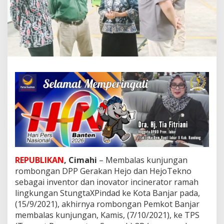
n
g
i
H
e
j
o
t
e
k
n
o
d
a
n
T
P
S
REPUBLIKAN
, Cimahi
– Membalas kunjungan
3
rombongan DPP Gerakan Hejo dan HejoTekno
R
sebagai inventor dan inovator incinerator ramah
M
lingkungan StungtaXPindad ke Kota Banjar pada,
e
l
(15/9/2021), akhirnya rombongan Pemkot Banjar
o
membalas kunjungan, Kamis, (7/10/2021), ke TPS
n