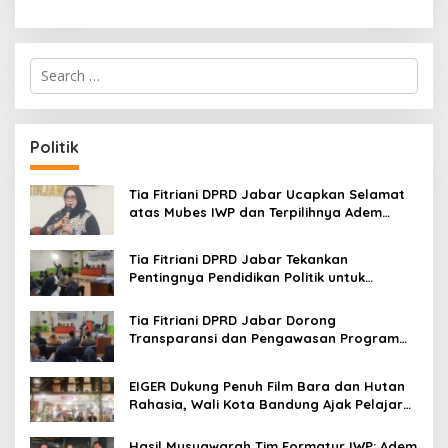
S
e
a
r
c
Politik
h
f
o
Tia Fitriani DPRD Jabar Ucapkan Selamat
r
atas Mubes IWP dan Terpilihnya Adem
:
Sutisna sebagai Ketua IWP Jabar
Tia Fitriani DPRD Jabar Tekankan
Pentingnya Pendidikan Politik untuk
Perkuat Kader NasDem di Kabupaten
Bandung
Tia Fitriani DPRD Jabar Dorong
Transparansi dan Pengawasan Program
Pemprov Jabar hingga Tingkat Desa
EIGER Dukung Penuh Film Bara dan Hutan
Rahasia, Wali Kota Bandung Ajak Pelajar
Menonton
Hasil Musyawarah Tim Formatur IWP: Adem