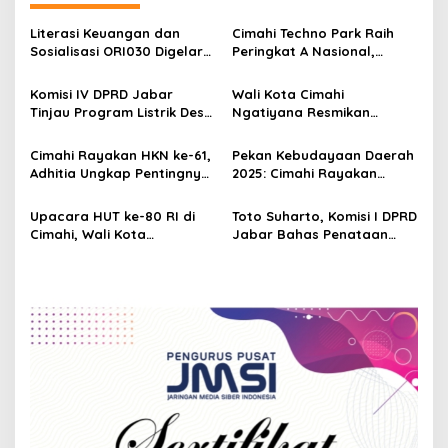
a
v
Literasi Keuangan dan
Cimahi Techno Park Raih
Sosialisasi ORI030 Digelar
Peringkat A Nasional,
i
di Cimahi, Warga Diajak
Masuk Tiga Besar
g
Jadi Investor Sekaligus
Inkubator Milik Pemda
Komisi IV DPRD Jabar
Wali Kota Cimahi
Dukung Pembangunan
Terbaik di Indonesia
Tinjau Program Listrik Desa
Ngatiyana Resmikan
a
Nasional
untuk Warga Kurang
Bundaran Pemkot dan
t
Mampu di Cimahi
Infrastruktur Strategis
Cimahi Rayakan HKN ke-61,
Pekan Kebudayaan Daerah
i
Adhitia Ungkap Pentingnya
2025: Cimahi Rayakan
Budaya Kerja Sehat ASN
Warisan Budaya dengan
o
Semangat Pelestarian
Upacara HUT ke-80 RI di
Toto Suharto, Komisi I DPRD
n
Cimahi, Wali Kota
Jabar Bahas Penataan
Ngatiyana Ajak Warga
Batas Wilayah di Cimahi,
Jaga Persatuan dan
Sukabumi, dan Banjar
Berjuang Lawan Kemiskinan