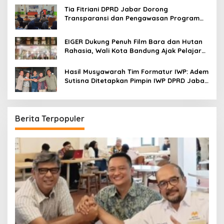
Bandung
Tia Fitriani DPRD Jabar Dorong
Transparansi dan Pengawasan Program
Pemprov Jabar hingga Tingkat Desa
EIGER Dukung Penuh Film Bara dan Hutan
Rahasia, Wali Kota Bandung Ajak Pelajar
Menonton
Hasil Musyawarah Tim Formatur IWP: Adem
Sutisna Ditetapkan Pimpin IWP DPRD Jabar
Periode 2026–2028
Berita Terpopuler