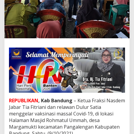
b
u
t
H
U
T
N
a
s
d
e
m
k
e
1
0
G
e
l
REPUBLIKAN
, Kab Bandung
– Ketua Fraksi Nasdem
a
Jabar Tia Fitriani dan relawan Dulur Satia
r
menggelar vaksinasi massal Covid-19, di lokasi
V
Halaman Masjid Rohmatul Ummah, desa
a
Margamukti kecamatan Pangalengan Kabupaten
k
s
Bandung, Sabtu, (9/10/2021).