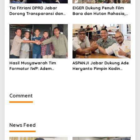
Tia Fitriani DPRD Jabar
EIGER Dukung Penuh Film
Dorong Transparansi dan
Bara dan Hutan Rahasia,
Pengawasan Program
Wali Kota Bandung Ajak
Pemprov Jabar hingga
Pelajar Menonton
Tingkat Desa
Hasil Musyawarah Tim
ASPANJI Jabar Dukung Ade
Formatur IWP: Adem
Heryanto Pimpin Kadin
Sutisna Ditetapkan Pimpin
Kota Bandung Periode
IWP DPRD Jabar Periode
2026–2031
2026–2028
Comment
News Feed