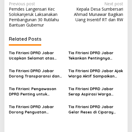
P
Previous post
Next post
Pemdes Langensari Kec
Kepala Desa Sumbersari
o
Solokanjeruk Laksanakan
Ahmad Munawar Bagikan
s
Pembangunan 30 Rutilahu
Uang Insentif RT dan RW
Bantuan Gubernur
t
n
Related Posts
a
v
Tia Fitriani DPRD Jabar
Tia Fitriani DPRD Jabar
Ucapkan Selamat atas
Tekankan Pentingnya
i
Mubes IWP dan Terpilihnya
Pendidikan Politik untuk
g
Adem Sutisna sebagai
Perkuat Kader NasDem di
Tia Fitriani DPRD Jabar
Tia Fitriani DPRD Jabar Ajak
Ketua IWP Jabar
Kabupaten Bandung
Dorong Transparansi dan
Warga Aktif Sampaikan
a
Pengawasan Program
Masukan dan Evaluasi
t
Pemprov Jabar hingga
pada Pengawasan
Tia Fitriani: Pengawasan
Tia Fitriani DPRD Jabar
Tingkat Desa
Program Pemprov Jabar
i
DPRD Penting untuk
Serap Aspirasi Warga
Pastikan Program Pemprov
Mekarmaju dalam Kegiatan
o
Jabar Tepat Sasaran
Pengawasan Pemerintahan
Tia Fitriani DPRD Jabar
Tia Fitriani DPRD Jabar
n
Dorong Penguatan
Gelar Reses di Ciparay
Pengawasan Program
Serap Aspirasi Warga dan
Pemprov Jabar hingga
Perkuat Konsolidasi Kader
Tingkat Desa
NasDem