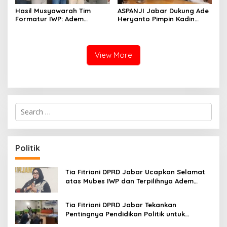
Hasil Musyawarah Tim
ASPANJI Jabar Dukung Ade
Formatur IWP: Adem
Heryanto Pimpin Kadin
Sutisna Ditetapkan Pimpin
Kota Bandung Periode
IWP DPRD Jabar Periode
2026–2031
2026–2028
View More
S
e
a
r
c
Politik
h
f
o
Tia Fitriani DPRD Jabar Ucapkan Selamat
r
atas Mubes IWP dan Terpilihnya Adem
:
Sutisna sebagai Ketua IWP Jabar
Tia Fitriani DPRD Jabar Tekankan
Pentingnya Pendidikan Politik untuk
Perkuat Kader NasDem di Kabupaten