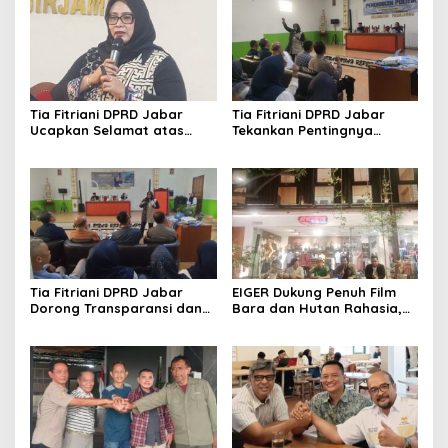
Tia Fitriani DPRD Jabar
Tia Fitriani DPRD Jabar
Ucapkan Selamat atas
Tekankan Pentingnya
Mubes IWP dan Terpilihnya
Pendidikan Politik untuk
Adem Sutisna sebagai
Perkuat Kader NasDem di
Ketua IWP Jabar
Kabupaten Bandung
Tia Fitriani DPRD Jabar
EIGER Dukung Penuh Film
Dorong Transparansi dan
Bara dan Hutan Rahasia,
Pengawasan Program
Wali Kota Bandung Ajak
Pemprov Jabar hingga
Pelajar Menonton
Tingkat Desa