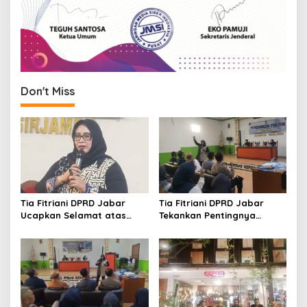
Don't Miss
Tia Fitriani DPRD Jabar
Tia Fitriani DPRD Jabar
Ucapkan Selamat atas
Tekankan Pentingnya
Mubes IWP dan Terpilihnya
Pendidikan Politik untuk
Adem Sutisna sebagai
Perkuat Kader NasDem di
Ketua IWP Jabar
Kabupaten Bandung