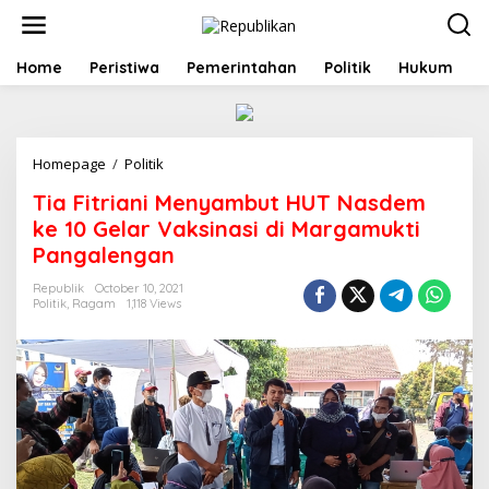
S
k
i
p
Home
Peristiwa
Pemerintahan
Politik
Hukum
t
o
c
o
Homepage
/
Politik
T
n
i
t
Tia Fitriani Menyambut HUT Nasdem
a
e
F
n
ke 10 Gelar Vaksinasi di Margamukti
i
t
Pangalengan
t
r
Republik
October 10, 2021
i
Politik
,
Ragam
1,118 Views
a
n
i
M
e
n
y
a
m