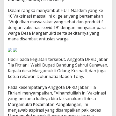
i
n
Dalam rangka menyambut HUT Nasdem yang ke
a
10 Vaksinasi massal ini di gelar yang bertemakan
s
“Wujudkan masyarakat yang sehat dan produktif
i
d
dengan vaksinasi covid 19” dengan menyasar para
i
warga Desa Margamukti serta sekitarnya yang
M
mana disambut antusias warga.
a
r
g
a
m
Hadir pada kegiatan tersebut, Anggota DPRD Jabar
u
Tia Fitriani, Wakil Bupati Bandung Sahrul Gunawan,
k
Kepala desa Margamukti Odang Kusnadi, dan juga
t
ketua relawan Dulur Satia Babeh Tony.
i
P
a
Pada kesempatanya Anggota DPRD Jabar Tia
n
Fitriani menyampaikan, “Alhamdulilah ini Vaksinasi
g
yang pertama kalinya kita laksanakan di desa
a
Margamukti Kecamatan Pangalengan, ini
l
menjawab aspirasi yang disampaikan pak kades
e
n
Margamukti mewakili warga masyarakatnya,