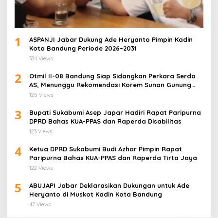
1
ASPANJI Jabar Dukung Ade Heryanto Pimpin Kadin
Kota Bandung Periode 2026–2031
334 Views
2
Otmil II-08 Bandung Siap Sidangkan Perkara Serda
AS, Menunggu Rekomendasi Korem Sunan Gunung
Jati Cirebon
125 Views
3
Bupati Sukabumi Asep Japar Hadiri Rapat Paripurna
DPRD Bahas KUA-PPAS dan Raperda Disabilitas
123 Views
4
Ketua DPRD Sukabumi Budi Azhar Pimpin Rapat
Paripurna Bahas KUA-PPAS dan Raperda Tirta Jaya
122 Views
5
ABUJAPI Jabar Deklarasikan Dukungan untuk Ade
Heryanto di Muskot Kadin Kota Bandung
47 Views