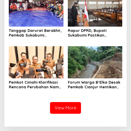
Tanggap Darurat Berakhir,
Rapur DPRD, Bupati
Pemkab Sukabumi
Sukabumi Pastikan
Pemulihan Cipta Mulya
Raperda APBD 2025 Siap
Dimulai
Jadi Perda
Pemkot Cimahi Klarifikasi
Forum Warga B’Elka Desak
Rencana Perubahan Nama
Pemkab Cianjur Hentikan
RSUD Cibabat Menjadi
Total Pembangunan Hotel
RSUD Wijaya Mulya
di Sempadan Sungai
View More