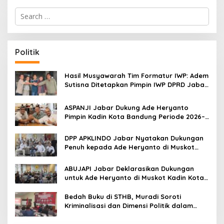
S
e
a
r
c
Politik
h
f
o
Hasil Musyawarah Tim Formatur IWP: Adem
r
Sutisna Ditetapkan Pimpin IWP DPRD Jabar
:
Periode 2026–2028
ASPANJI Jabar Dukung Ade Heryanto
Pimpin Kadin Kota Bandung Periode 2026–
2031
DPP APKLINDO Jabar Nyatakan Dukungan
Penuh kepada Ade Heryanto di Muskot
Kadin Kota Bandung
ABUJAPI Jabar Deklarasikan Dukungan
untuk Ade Heryanto di Muskot Kadin Kota
Bandung
Bedah Buku di STHB, Muradi Soroti
Kriminalisasi dan Dimensi Politik dalam
Penegakan Hukum