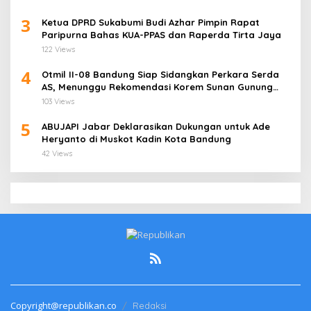
3
Ketua DPRD Sukabumi Budi Azhar Pimpin Rapat
Paripurna Bahas KUA-PPAS dan Raperda Tirta Jaya
122 Views
4
Otmil II-08 Bandung Siap Sidangkan Perkara Serda
AS, Menunggu Rekomendasi Korem Sunan Gunung
Jati Cirebon
103 Views
5
ABUJAPI Jabar Deklarasikan Dukungan untuk Ade
Heryanto di Muskot Kadin Kota Bandung
42 Views
Copyright@republikan.co
Redaksi