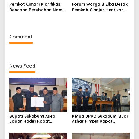
Pemkot Cimahi Klarifikasi
Forum Warga B’Elka Desak
Rencana Perubahan Nama
Pemkab Cianjur Hentikan
RSUD Cibabat Menjadi
Total Pembangunan Hotel
RSUD Wijaya Mulya
di Sempadan Sungai
Comment
News Feed
Bupati Sukabumi Asep
Ketua DPRD Sukabumi Budi
Japar Hadiri Rapat
Azhar Pimpin Rapat
Paripurna DPRD Bahas KUA-
Paripurna Bahas KUA-PPAS
PPAS dan Raperda
dan Raperda Tirta Jaya
Disabilitas