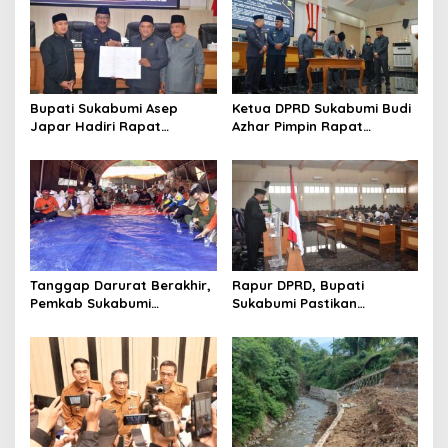
Bupati Sukabumi Asep
Ketua DPRD Sukabumi Budi
Japar Hadiri Rapat
Azhar Pimpin Rapat
Paripurna DPRD Bahas KUA-
Paripurna Bahas KUA-PPAS
PPAS dan Raperda
dan Raperda Tirta Jaya
Disabilitas
Tanggap Darurat Berakhir,
Rapur DPRD, Bupati
Pemkab Sukabumi
Sukabumi Pastikan
Pemulihan Cipta Mulya
Raperda APBD 2025 Siap
Dimulai
Jadi Perda