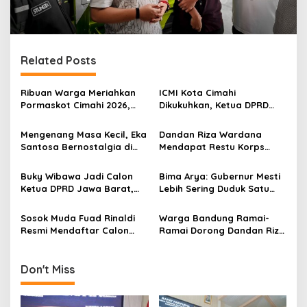
Related Posts
Ribuan Warga Meriahkan
ICMI Kota Cimahi
Pormaskot Cimahi 2026,
Dikukuhkan, Ketua DPRD
Ketua DPRD Ikut Jajal
Soroti Kolaborasi
Olahraga Ketapel
Pentahelix untuk
Mengenang Masa Kecil, Eka
Dandan Riza Wardana
Pembangunan
Santosa Bernostalgia di
Mendapat Restu Korps
Kota Banjar dan Bertemu
Alumni KNPI Jabar Menjadi
Walikota
Walikota Bandung
Buky Wibawa Jadi Calon
Bima Arya: Gubernur Mesti
Ketua DPRD Jawa Barat,
Lebih Sering Duduk Satu
Siap Menjalankan Tugas
Meja dengan Bupati dan
Walikota
Sosok Muda Fuad Rinaldi
Warga Bandung Ramai-
Resmi Mendaftar Calon
Ramai Dorong Dandan Riza
Walikota Bandung Melalui
Wardana Jadi Wali Kota
PDI Perjuangan
Don't Miss