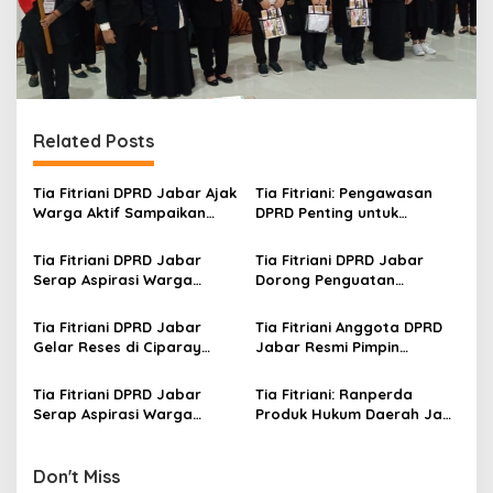
Related Posts
Tia Fitriani DPRD Jabar Ajak
Tia Fitriani: Pengawasan
Warga Aktif Sampaikan
DPRD Penting untuk
Masukan dan Evaluasi
Pastikan Program Pemprov
pada Pengawasan
Jabar Tepat Sasaran
Tia Fitriani DPRD Jabar
Tia Fitriani DPRD Jabar
Program Pemprov Jabar
Serap Aspirasi Warga
Dorong Penguatan
Mekarmaju dalam Kegiatan
Pengawasan Program
Pengawasan Pemerintahan
Pemprov Jabar hingga
Tia Fitriani DPRD Jabar
Tia Fitriani Anggota DPRD
Tingkat Desa
Gelar Reses di Ciparay
Jabar Resmi Pimpin
Serap Aspirasi Warga dan
NasDem Kabupaten
Perkuat Konsolidasi Kader
Bandung Periode 2026–2031
Tia Fitriani DPRD Jabar
Tia Fitriani: Ranperda
NasDem
Serap Aspirasi Warga
Produk Hukum Daerah Jadi
Nagreg Saat Reses
Rule of The Game bagi
Seluruh Perda di Jabar
Don't Miss