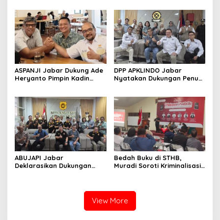
Pelajar Menonton
IWP DPRD Jabar Periode
2026–2028
ASPANJI Jabar Dukung Ade
DPP APKLINDO Jabar
Heryanto Pimpin Kadin
Nyatakan Dukungan Penuh
Kota Bandung Periode
kepada Ade Heryanto di
2026–2031
Muskot Kadin Kota
Bandung
ABUJAPI Jabar
Bedah Buku di STHB,
Deklarasikan Dukungan
Muradi Soroti Kriminalisasi
untuk Ade Heryanto di
dan Dimensi Politik dalam
Muskot Kadin Kota
Penegakan Hukum
Bandung
View More