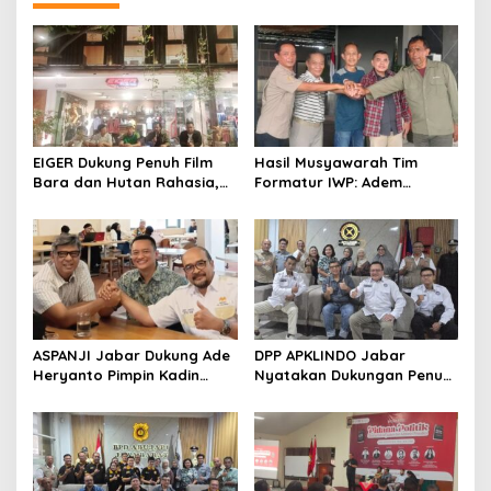
EIGER Dukung Penuh Film
Hasil Musyawarah Tim
Bara dan Hutan Rahasia,
Formatur IWP: Adem
Wali Kota Bandung Ajak
Sutisna Ditetapkan Pimpin
Pelajar Menonton
IWP DPRD Jabar Periode
2026–2028
ASPANJI Jabar Dukung Ade
DPP APKLINDO Jabar
Heryanto Pimpin Kadin
Nyatakan Dukungan Penuh
Kota Bandung Periode
kepada Ade Heryanto di
2026–2031
Muskot Kadin Kota
Bandung