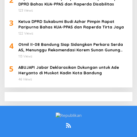
DPRD Bahas KUA-PPAS dan Raperda Disabilitas
123 Views
3
Ketua DPRD Sukabumi Budi Azhar Pimpin Rapat
Paripurna Bahas KUA-PPAS dan Raperda Tirta Jaya
122 Views
4
Otmil II-08 Bandung Siap Sidangkan Perkara Serda
AS, Menunggu Rekomendasi Korem Sunan Gunung
Jati Cirebon
113 Views
5
ABUJAPI Jabar Deklarasikan Dukungan untuk Ade
Heryanto di Muskot Kadin Kota Bandung
46 Views