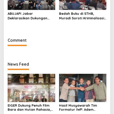
ABUJAPI Jabar
Bedah Buku di STHB,
Deklarasikan Dukungan
Muradi Soroti Kriminalisasi
untuk Ade Heryanto di
dan Dimensi Politik dalam
Muskot Kadin Kota
Penegakan Hukum
Bandung
Comment
News Feed
EIGER Dukung Penuh Film
Hasil Musyawarah Tim
Bara dan Hutan Rahasia,
Formatur IWP: Adem
Wali Kota Bandung Ajak
Sutisna Ditetapkan Pimpin