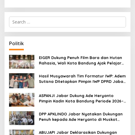
S
e
a
r
c
Politik
h
f
o
EIGER Dukung Penuh Film Bara dan Hutan
r
Rahasia, Wali Kota Bandung Ajak Pelajar
:
Menonton
Hasil Musyawarah Tim Formatur IWP: Adem
Sutisna Ditetapkan Pimpin IWP DPRD Jabar
Periode 2026–2028
ASPANJI Jabar Dukung Ade Heryanto
Pimpin Kadin Kota Bandung Periode 2026–
2031
DPP APKLINDO Jabar Nyatakan Dukungan
Penuh kepada Ade Heryanto di Muskot
Kadin Kota Bandung
ABUJAPI Jabar Deklarasikan Dukungan