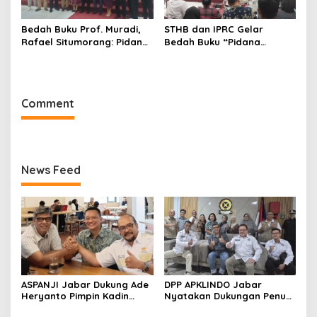
Bedah Buku Prof. Muradi,
STHB dan IPRC Gelar
Rafael Situmorang: Pidana
Bedah Buku “Pidana
Politik Perlu Dikaji Secara
Politik”, Bahas Obstruction
Objektif
of Justice hingga Amnesti
Presiden
Comment
News Feed
ASPANJI Jabar Dukung Ade
DPP APKLINDO Jabar
Heryanto Pimpin Kadin
Nyatakan Dukungan Penuh
Kota Bandung Periode
kepada Ade Heryanto di