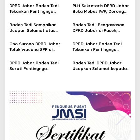
v
DPRD Jabar Raden Tedi
PLH Sekretaris DPRD Jabar
Tekankan Pentingnya
Buka Mubes IWP, Dorong
i
Perencanaan dan
Wartawan Parlemen
g
Pengendalian
Perkuat Jurnalisme
Raden Tedi Sampaikan
Raden Tedi, Pengawasan
Pembangunan yang Tepat
Berbasis Fakta
Ucapan Selamat atas
DPRD Jabar di Paseh,
a
Sasaran
Terselenggaranya
Warga Keluhkan Jalan
t
Musyawarah Besar Ikatan
Rusak hingga KIS Dicoret
Ono Surono DPRD Jabar
DPRD Jabar Raden Tedi
Wartawan Parlemen DPRD
i
Tolak Wacana SPP di
Tekankan Pentingnya
Jabar
Sekolah Negeri, Pendidikan
Penataan Ruang dan
o
Gratis 12 Tahun Harus
Permukiman Berkelanjutan
DPRD Jabar Raden Tedi
Raden Tedi DPRD Jabar
n
Dijamin Negara
di Jawa Barat
Soroti Pentingnya
Ucapkan Selamat kepada
Pembangunan
Slamet Ariyadi, Ketua
Infrastruktur Berkualitas
Umum BM PAN Periode
untuk Percepat
2026-2031
Pertumbuhan Daerah