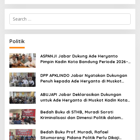
S
e
a
r
c
Politik
h
f
o
ASPANJI Jabar Dukung Ade Heryanto
r
Pimpin Kadin Kota Bandung Periode 2026–
:
2031
DPP APKLINDO Jabar Nyatakan Dukungan
Penuh kepada Ade Heryanto di Muskot
Kadin Kota Bandung
ABUJAPI Jabar Deklarasikan Dukungan
untuk Ade Heryanto di Muskot Kadin Kota
Bandung
Bedah Buku di STHB, Muradi Soroti
Kriminalisasi dan Dimensi Politik dalam
Penegakan Hukum
Bedah Buku Prof. Muradi, Rafael
Situmorang: Pidana Politik Perlu Dikaji