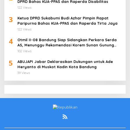
DPRD Bahas KUA-PPAS dan Raperda Disabilitas
122 Views
3
Ketua DPRD Sukabumi Budi Azhar Pimpin Rapat
Paripurna Bahas KUA-PPAS dan Raperda Tirta Jaya
122 Views
4
Otmil II-08 Bandung Siap Sidangkan Perkara Serda
AS, Menunggu Rekomendasi Korem Sunan Gunung
Jati Cirebon
102 Views
5
ABUJAPI Jabar Deklarasikan Dukungan untuk Ade
Heryanto di Muskot Kadin Kota Bandung
39 Views