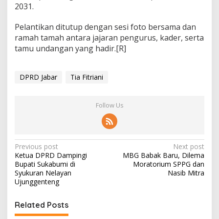
2031.
Pelantikan ditutup dengan sesi foto bersama dan
ramah tamah antara jajaran pengurus, kader, serta
tamu undangan yang hadir.[R]
DPRD Jabar
Tia Fitriani
Follow Us
P
Previous post
Next post
Ketua DPRD Dampingi
MBG Babak Baru, Dilema
o
Bupati Sukabumi di
Moratorium SPPG dan
s
Syukuran Nelayan
Nasib Mitra
Ujunggenteng
t
n
Related Posts
a