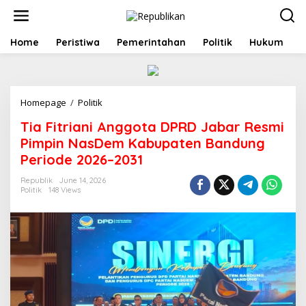
S
k
i
p
Home
Peristiwa
Pemerintahan
Politik
Hukum
t
o
c
o
Homepage
/
Politik
T
n
i
t
Tia Fitriani Anggota DPRD Jabar Resmi
a
e
F
n
Pimpin NasDem Kabupaten Bandung
i
t
Periode 2026–2031
t
r
Republik
June 14, 2026
i
Politik
148 Views
a
n
i
A
n
g
g
o
t