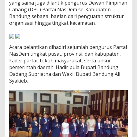
yang sama juga dilantik pengurus Dewan Pimpinan
e
m
Cabang (DPC) Partai NasDem se-Kabupaten
K
Bandung sebagai bagian dari penguatan struktur
a
organisasi hingga tingkat kecamatan.
b
u
p
a
Acara pelantikan dihadiri sejumlah pengurus Partai
t
e
NasDem tingkat pusat, provinsi, dan kabupaten,
n
kader partai, tokoh masyarakat, serta unsur
B
pemerintah daerah. Hadir pula Bupati Bandung
a
Dadang Supriatna dan Wakil Bupati Bandung Ali
n
Syakieb.
d
u
n
g
P
e
r
i
o
d
e