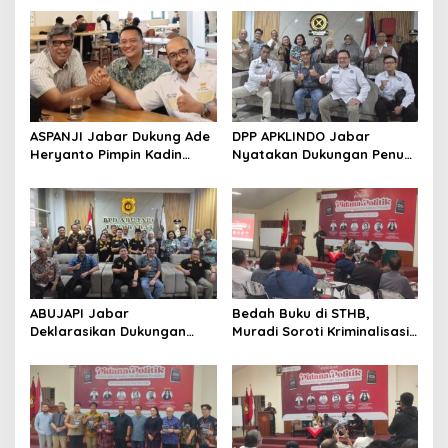
ASPANJI Jabar Dukung Ade
DPP APKLINDO Jabar
Heryanto Pimpin Kadin
Nyatakan Dukungan Penuh
Kota Bandung Periode
kepada Ade Heryanto di
2026–2031
Muskot Kadin Kota
Bandung
ABUJAPI Jabar
Bedah Buku di STHB,
Deklarasikan Dukungan
Muradi Soroti Kriminalisasi
untuk Ade Heryanto di
dan Dimensi Politik dalam
Muskot Kadin Kota
Penegakan Hukum
Bandung