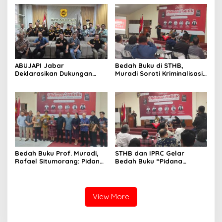
2026–2031
Muskot Kadin Kota
Bandung
ABUJAPI Jabar
Bedah Buku di STHB,
Deklarasikan Dukungan
Muradi Soroti Kriminalisasi
untuk Ade Heryanto di
dan Dimensi Politik dalam
Muskot Kadin Kota
Penegakan Hukum
Bandung
Bedah Buku Prof. Muradi,
STHB dan IPRC Gelar
Rafael Situmorang: Pidana
Bedah Buku “Pidana
Politik Perlu Dikaji Secara
Politik”, Bahas Obstruction
Objektif
of Justice hingga Amnesti
Presiden
View More