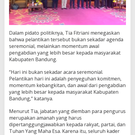
2
0
2
6
–
2
Dalam pidato politiknya, Tia Fitriani menegaskan
0
bahwa pelantikan tersebut bukan sekadar agenda
3
seremonial, melainkan momentum awal
1
pengabdian yang lebih besar kepada masyarakat
Kabupaten Bandung.
“Hari ini bukan sekadar acara seremonial.
Pelantikan hari ini adalah penyeguhan komitmen,
momentum kebangkitan, dan awal dari pengabdian
yang lebih besar kepada masyarakat Kabupaten
Bandung,” katanya.
Menurut Tia, jabatan yang diemban para pengurus
merupakan amanah yang harus
dipertanggungjawabkan kepada rakyat, partai, dan
Tuhan Yang Maha Esa. Karena itu, seluruh kader