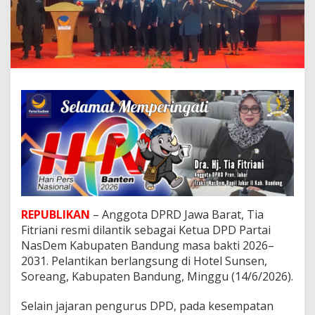
a
D
P
R
D
J
a
b
a
r
R
e
s
m
i
P
i
REPUBLIKAN
– Anggota DPRD Jawa Barat, Tia
m
Fitriani resmi dilantik sebagai Ketua DPD Partai
p
NasDem Kabupaten Bandung masa bakti 2026–
i
n
2031. Pelantikan berlangsung di Hotel Sunsen,
N
Soreang, Kabupaten Bandung, Minggu (14/6/2026).
a
s
Selain jajaran pengurus DPD, pada kesempatan
D