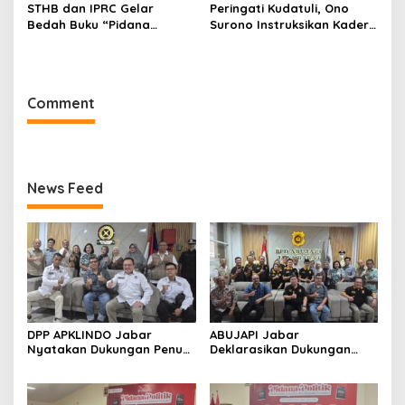
STHB dan IPRC Gelar
Peringati Kudatuli, Ono
Bedah Buku “Pidana
Surono Instruksikan Kader
Politik”, Bahas Obstruction
PDI Perjuangan Kawal
of Justice hingga Amnesti
Aspirasi Rakyat
Presiden
Comment
News Feed
DPP APKLINDO Jabar
ABUJAPI Jabar
Nyatakan Dukungan Penuh
Deklarasikan Dukungan
kepada Ade Heryanto di
untuk Ade Heryanto di
Muskot Kadin Kota
Muskot Kadin Kota
Bandung
Bandung