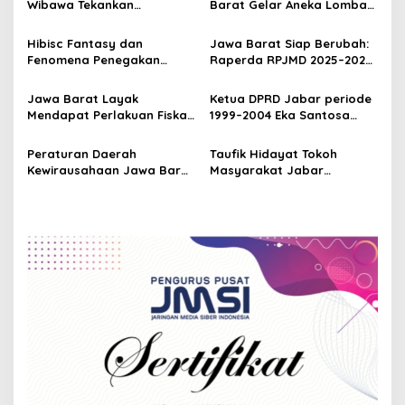
Wibawa Tekankan
Barat Gelar Aneka Lomba
i
Transformasi dan Inovasi
Meriahkan HUT ke-80 RI
g
Tradisi pada Dies Natalis
Hibisc Fantasy dan
Jawa Barat Siap Berubah:
ke-58 ISBI Bandung
Fenomena Penegakan
Raperda RPJMD 2025–2029
a
Perda Lingkungan di Jawa
Disahkan untuk Masa
t
Barat
Depan Lebih Adil
Jawa Barat Layak
Ketua DPRD Jabar periode
i
Mendapat Perlakuan Fiskal
1999–2004 Eka Santosa
yang Lebih Adil
Soroti 100 Hari Gubernur
o
Dedi Mulyadi: “Wartawan
Peraturan Daerah
Taufik Hidayat Tokoh
n
Masih Terabaikan”
Kewirausahaan Jawa Barat
Masyarakat Jabar
Benteng Tangguh
Menggelar Open House
Perekonomian Rakyat
Rayakan Idul Fitri 1446
Hijriah