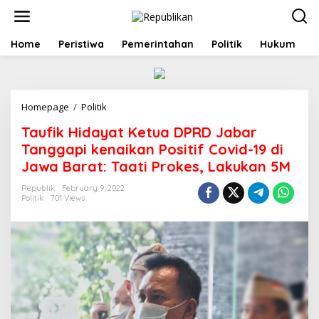
S
k
i
p
Home
Peristiwa
Pemerintahan
Politik
Hukum
t
o
c
o
Homepage
/
Politik
T
n
a
t
Taufik Hidayat Ketua DPRD Jabar
u
e
f
n
Tanggapi kenaikan Positif Covid-19 di
i
t
Jawa Barat: Taati Prokes, Lakukan 5M
k
H
Republik
February 9, 2022
i
Politik
701 Views
d
a
y
a
t
K
e
t
u