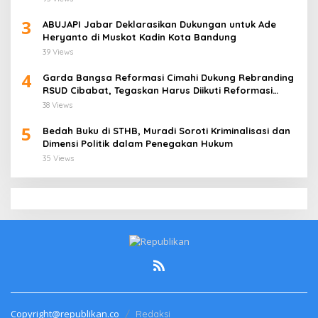
3
ABUJAPI Jabar Deklarasikan Dukungan untuk Ade
Heryanto di Muskot Kadin Kota Bandung
39 Views
4
Garda Bangsa Reformasi Cimahi Dukung Rebranding
RSUD Cibabat, Tegaskan Harus Diikuti Reformasi
Pelayanan
38 Views
5
Bedah Buku di STHB, Muradi Soroti Kriminalisasi dan
Dimensi Politik dalam Penegakan Hukum
35 Views
Copyright@republikan.co
Redaksi