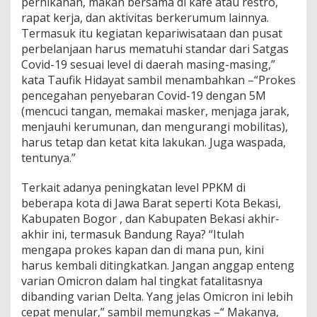
pernikahan, makan bersama di kafe atau restro,
a
rapat kerja, dan aktivitas berkerumum lainnya.
t
Termasuk itu kegiatan kepariwisataan dan pusat
:
T
perbelanjaan harus mematuhi standar dari Satgas
a
Covid-19 sesuai level di daerah masing-masing,”
a
kata Taufik Hidayat sambil menambahkan –“Prokes
t
pencegahan penyebaran Covid-19 dengan 5M
i
(mencuci tangan, memakai masker, menjaga jarak,
P
r
menjauhi kerumunan, dan mengurangi mobilitas),
o
harus tetap dan ketat kita lakukan. Juga waspada,
k
tentunya.”
e
s
Terkait adanya peningkatan level PPKM di
,
L
beberapa kota di Jawa Barat seperti Kota Bekasi,
a
Kabupaten Bogor , dan Kabupaten Bekasi akhir-
k
akhir ini, termasuk Bandung Raya? “Itulah
u
mengapa prokes kapan dan di mana pun, kini
k
a
harus kembali ditingkatkan. Jangan anggap enteng
n
varian Omicron dalam hal tingkat fatalitasnya
5
dibanding varian Delta. Yang jelas Omicron ini lebih
M
cepat menular,” sambil memungkas –“ Makanya,