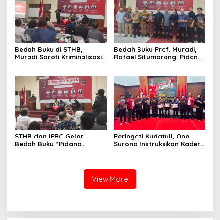
Bedah Buku di STHB,
Bedah Buku Prof. Muradi,
Muradi Soroti Kriminalisasi
Rafael Situmorang: Pidana
dan Dimensi Politik dalam
Politik Perlu Dikaji Secara
Penegakan Hukum
Objektif
STHB dan IPRC Gelar
Peringati Kudatuli, Ono
Bedah Buku “Pidana
Surono Instruksikan Kader
Politik”, Bahas Obstruction
PDI Perjuangan Kawal
of Justice hingga Amnesti
Aspirasi Rakyat
Presiden
View More