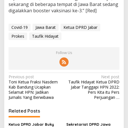
sekarang di beberapa tempat di Jawa Barat sedang
digalakkan booster vaksinasi ke-3.” [Red]
Covid-19
Jawa Barat
Ketua DPRD Jabar
Prokes
Taufik Hidayat
Follow Us
P
Previous post
Next post
Toni Ketua Fraksi Nasdem
Taufik Hidayat Ketua DPRD
o
Kab Bandung Ucapkan
Jabar Tanggapi HPN 2022:
s
Selamat HPN: Jadikan
Pers Kita itu Pers
Jurnalis Yang Berwibawa
Perjuangan …
t
n
Related Posts
a
v
Ketua DPRD Jabar Buky
Sekretariat DPRD Jawa