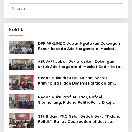
S
e
a
r
c
Politik
h
f
o
DPP APKLINDO Jabar Nyatakan Dukungan
r
Penuh kepada Ade Heryanto di Muskot
:
Kadin Kota Bandung
ABUJAPI Jabar Deklarasikan Dukungan
untuk Ade Heryanto di Muskot Kadin Kota
Bandung
Bedah Buku di STHB, Muradi Soroti
Kriminalisasi dan Dimensi Politik dalam
Penegakan Hukum
Bedah Buku Prof. Muradi, Rafael
Situmorang: Pidana Politik Perlu Dikaji
Secara Objektif
STHB dan IPRC Gelar Bedah Buku “Pidana
Politik”, Bahas Obstruction of Justice
hingga Amnesti Presiden