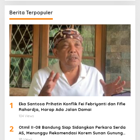
Berita Terpopuler
1
Eka Santosa Prihatin Konflik Fei Febriyanti dan Fifie
Rahardja, Harap Ada Jalan Damai
104 Views
2
Otmil II-08 Bandung Siap Sidangkan Perkara Serda
AS, Menunggu Rekomendasi Korem Sunan Gunung
Jati Cirebon
93 Views