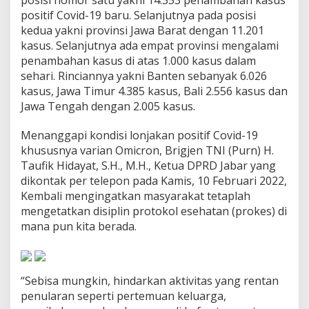
n
positif Covid-19 baru. Selanjutnya pada posisi
P
kedua yakni provinsi Jawa Barat dengan 11.201
o
kasus. Selanjutnya ada empat provinsi mengalami
s
i
penambahan kasus di atas 1.000 kasus dalam
t
sehari. Rinciannya yakni Banten sebanyak 6.026
i
kasus, Jawa Timur 4.385 kasus, Bali 2.556 kasus dan
f
Jawa Tengah dengan 2.005 kasus.
C
o
v
Menanggapi kondisi lonjakan positif Covid-19
i
khususnya varian Omicron, Brigjen TNI (Purn) H.
d
Taufik Hidayat, S.H., M.H., Ketua DPRD Jabar yang
-
dikontak per telepon pada Kamis, 10 Februari 2022,
1
9
Kembali mengingatkan masyarakat tetaplah
d
mengetatkan disiplin protokol esehatan (prokes) di
i
mana pun kita berada.
J
a
w
a
“Sebisa mungkin, hindarkan aktivitas yang rentan
B
a
penularan seperti pertemuan keluarga,
r