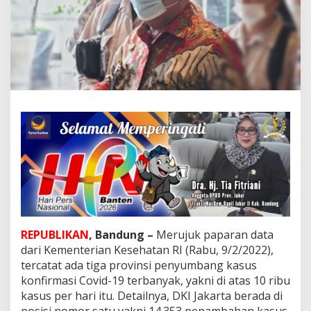
a
D
P
R
D
J
a
b
a
r
T
a
n
g
g
a
p
i
k
REPUBLIKAN
, Bandung –
Merujuk paparan data
e
dari Kementerian Kesehatan RI (Rabu, 9/2/2022),
n
tercatat ada tiga provinsi penyumbang kasus
a
konfirmasi Covid-19 terbanyak, yakni di atas 10 ribu
i
k
kasus per hari itu. Detailnya, DKI Jakarta berada di
a
posisi nomor satu yakni 14.353 penambahan kasus