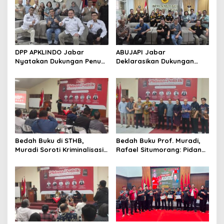
DPP APKLINDO Jabar
ABUJAPI Jabar
Nyatakan Dukungan Penuh
Deklarasikan Dukungan
kepada Ade Heryanto di
untuk Ade Heryanto di
Muskot Kadin Kota
Muskot Kadin Kota
Bandung
Bandung
Bedah Buku di STHB,
Bedah Buku Prof. Muradi,
Muradi Soroti Kriminalisasi
Rafael Situmorang: Pidana
dan Dimensi Politik dalam
Politik Perlu Dikaji Secara
Penegakan Hukum
Objektif