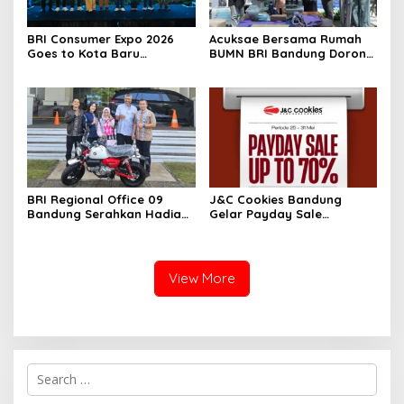
BRI Consumer Expo 2026
Acuksae Bersama Rumah
Goes to Kota Baru
BUMN BRI Bandung Dorong
Parahyangan, Solusi
Ekonomi Kreatif Lewat
Hunian dan Kendaraan
Workshop Kain Perca
dengan Bunga Ringan
Bernilai Jual
BRI Regional Office 09
J&C Cookies Bandung
Bandung Serahkan Hadiah
Gelar Payday Sale
Motor Honda Monkey
Spektakuler dengan Diskon
kepada Pemenang
hingga 70 Persen
Program
View More
S
e
a