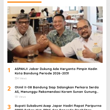
1
ASPANJI Jabar Dukung Ade Heryanto Pimpin Kadin
Kota Bandung Periode 2026–2031
334 Views
2
Otmil II-08 Bandung Siap Sidangkan Perkara Serda
AS, Menunggu Rekomendasi Korem Sunan Gunung
Jati Cirebon
131 Views
3
Bupati Sukabumi Asep Japar Hadiri Rapat Paripurna
DPRD Bahas KUA-PPAS dan Raperda Disabilitas