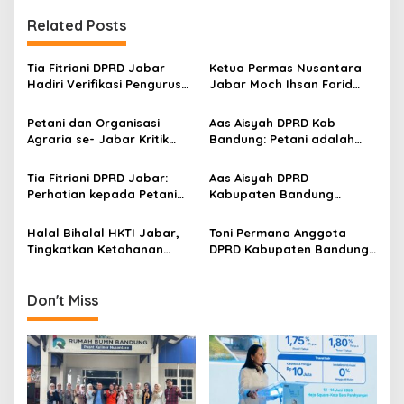
Related Posts
Tia Fitriani DPRD Jabar
Ketua Permas Nusantara
Hadiri Verifikasi Pengurus
Jabar Moch Ihsan Farid
DPD Partai NasDem
Baehaqi Apresiasi Kunker
Kabupaten Bandung
Wapres Gibran di
Petani dan Organisasi
Aas Aisyah DPRD Kab
Kabupaten Bandung
Agraria se- Jabar Kritik
Bandung: Petani adalah
Kebijakan Gubernur Dedi
Kunci Ketahanan Pangan
Mulyadi soal Tanah Negara
dan Masa Depan Bangsa
Tia Fitriani DPRD Jabar:
Aas Aisyah DPRD
Perhatian kepada Petani
Kabupaten Bandung
adalah Kunci Ketahanan
Ucapkan Selamat Hari Jadi
Pangan dan Keberhasilan
Ke 384 Kabupaten Bandung
Halal Bihalal HKTI Jabar,
Toni Permana Anggota
Bangsa
Tingkatkan Ketahanan
DPRD Kabupaten Bandung
Pangan serta
Ucapkan Selamat Hari Pers
Kesejahteraan Petani dan
Nasional 2025
Masyarakat
Don't Miss