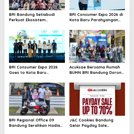
BRI Bandung Setiabudi
BRI Consumer Expo 2026 di
Perkuat Ekosistem
Kota Baru Parahyangan
Pemenang BRIncubator
Hadirkan Promo KPR 1,75%
hingga Travel Fair
BRI Consumer Expo 2026
Acuksae Bersama Rumah
Goes to Kota Baru
BUMN BRI Bandung Dorong
Parahyangan, Solusi
Ekonomi Kreatif Lewat
Hunian dan Kendaraan
Workshop Kain Perca
dengan Bunga Ringan
Bernilai Jual
BRI Regional Office 09
J&C Cookies Bandung
Bandung Serahkan Hadiah
Gelar Payday Sale
Motor Honda Monkey
Spektakuler dengan Diskon