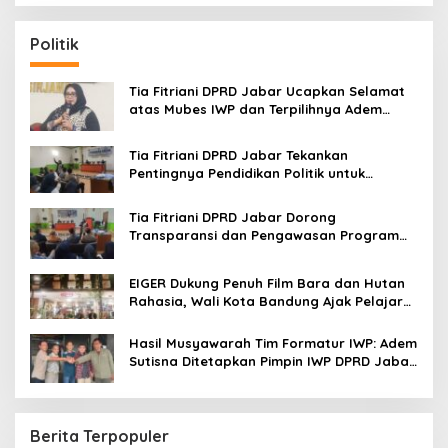
r
c
Politik
h
f
o
Tia Fitriani DPRD Jabar Ucapkan Selamat
r
atas Mubes IWP dan Terpilihnya Adem
:
Sutisna sebagai Ketua IWP Jabar
Tia Fitriani DPRD Jabar Tekankan
Pentingnya Pendidikan Politik untuk
Perkuat Kader NasDem di Kabupaten
Bandung
Tia Fitriani DPRD Jabar Dorong
Transparansi dan Pengawasan Program
Pemprov Jabar hingga Tingkat Desa
EIGER Dukung Penuh Film Bara dan Hutan
Rahasia, Wali Kota Bandung Ajak Pelajar
Menonton
Hasil Musyawarah Tim Formatur IWP: Adem
Sutisna Ditetapkan Pimpin IWP DPRD Jabar
Periode 2026–2028
Berita Terpopuler