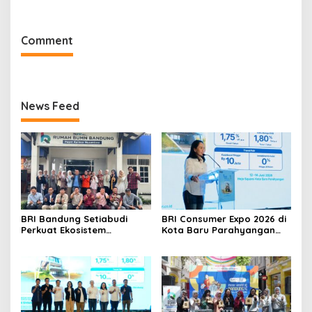
kepada Pemenang
hingga 70 Persen
Program
Comment
News Feed
BRI Bandung Setiabudi
BRI Consumer Expo 2026 di
Perkuat Ekosistem
Kota Baru Parahyangan
Pemenang BRIncubator
Hadirkan Promo KPR 1,75%
hingga Travel Fair