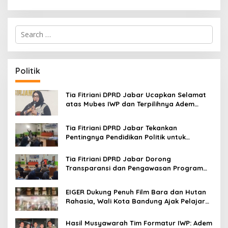
S
e
a
r
c
Politik
h
f
o
Tia Fitriani DPRD Jabar Ucapkan Selamat
r
atas Mubes IWP dan Terpilihnya Adem
:
Sutisna sebagai Ketua IWP Jabar
Tia Fitriani DPRD Jabar Tekankan
Pentingnya Pendidikan Politik untuk
Perkuat Kader NasDem di Kabupaten
Bandung
Tia Fitriani DPRD Jabar Dorong
Transparansi dan Pengawasan Program
Pemprov Jabar hingga Tingkat Desa
EIGER Dukung Penuh Film Bara dan Hutan
Rahasia, Wali Kota Bandung Ajak Pelajar
Menonton
Hasil Musyawarah Tim Formatur IWP: Adem