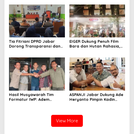
Adem Sutisna sebagai
Perkuat Kader NasDem di
Ketua IWP Jabar
Kabupaten Bandung
Tia Fitriani DPRD Jabar
EIGER Dukung Penuh Film
Dorong Transparansi dan
Bara dan Hutan Rahasia,
Pengawasan Program
Wali Kota Bandung Ajak
Pemprov Jabar hingga
Pelajar Menonton
Tingkat Desa
Hasil Musyawarah Tim
ASPANJI Jabar Dukung Ade
Formatur IWP: Adem
Heryanto Pimpin Kadin
Sutisna Ditetapkan Pimpin
Kota Bandung Periode
IWP DPRD Jabar Periode
2026–2031
2026–2028
View More