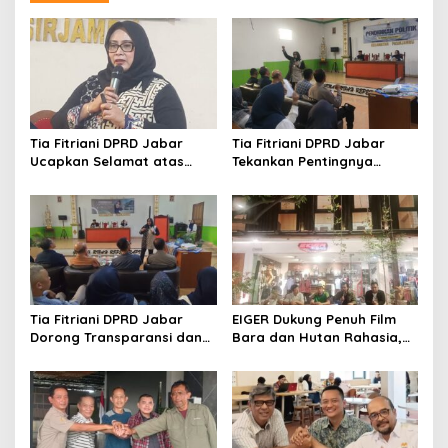
Tia Fitriani DPRD Jabar
Tia Fitriani DPRD Jabar
Ucapkan Selamat atas
Tekankan Pentingnya
Mubes IWP dan Terpilihnya
Pendidikan Politik untuk
Adem Sutisna sebagai
Perkuat Kader NasDem di
Ketua IWP Jabar
Kabupaten Bandung
Tia Fitriani DPRD Jabar
EIGER Dukung Penuh Film
Dorong Transparansi dan
Bara dan Hutan Rahasia,
Pengawasan Program
Wali Kota Bandung Ajak
Pemprov Jabar hingga
Pelajar Menonton
Tingkat Desa