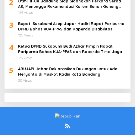
2
Otmil II-08 Bandung Siap Sidangkan Perkara Serda
AS, Menunggu Rekomendasi Korem Sunan Gunung
Jati Cirebon
129 Views
3
Bupati Sukabumi Asep Japar Hadiri Rapat Paripurna
DPRD Bahas KUA-PPAS dan Raperda Disabilitas
125 Views
4
Ketua DPRD Sukabumi Budi Azhar Pimpin Rapat
Paripurna Bahas KUA-PPAS dan Raperda Tirta Jaya
123 Views
5
ABUJAPI Jabar Deklarasikan Dukungan untuk Ade
Heryanto di Muskot Kadin Kota Bandung
50 Views