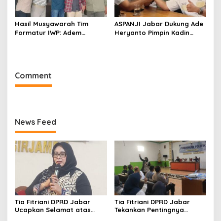
Hasil Musyawarah Tim
ASPANJI Jabar Dukung Ade
Formatur IWP: Adem
Heryanto Pimpin Kadin
Sutisna Ditetapkan Pimpin
Kota Bandung Periode
IWP DPRD Jabar Periode
2026–2031
2026–2028
Comment
News Feed
Tia Fitriani DPRD Jabar
Tia Fitriani DPRD Jabar
Ucapkan Selamat atas
Tekankan Pentingnya
Mubes IWP dan Terpilihnya
Pendidikan Politik untuk