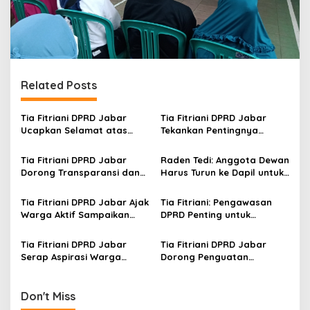
Related Posts
Tia Fitriani DPRD Jabar
Tia Fitriani DPRD Jabar
Ucapkan Selamat atas
Tekankan Pentingnya
Mubes IWP dan Terpilihnya
Pendidikan Politik untuk
Adem Sutisna sebagai
Perkuat Kader NasDem di
Tia Fitriani DPRD Jabar
Raden Tedi: Anggota Dewan
Ketua IWP Jabar
Kabupaten Bandung
Dorong Transparansi dan
Harus Turun ke Dapil untuk
Pengawasan Program
Awasi Program
Pemprov Jabar hingga
Pembangunan Jabar
Tia Fitriani DPRD Jabar Ajak
Tia Fitriani: Pengawasan
Tingkat Desa
Warga Aktif Sampaikan
DPRD Penting untuk
Masukan dan Evaluasi
Pastikan Program Pemprov
pada Pengawasan
Jabar Tepat Sasaran
Tia Fitriani DPRD Jabar
Tia Fitriani DPRD Jabar
Program Pemprov Jabar
Serap Aspirasi Warga
Dorong Penguatan
Mekarmaju dalam Kegiatan
Pengawasan Program
Pengawasan Pemerintahan
Pemprov Jabar hingga
Tingkat Desa
Don't Miss