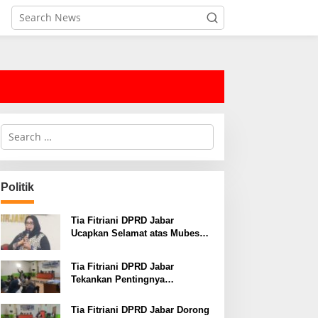
S
e
a
r
c
Politik
h
f
o
Tia Fitriani DPRD Jabar
r
Ucapkan Selamat atas Mubes
:
IWP dan Terpilihnya Adem
Sutisna sebagai Ketua IWP
Tia Fitriani DPRD Jabar
Jabar
Tekankan Pentingnya
Pendidikan Politik untuk
Perkuat Kader NasDem di
Tia Fitriani DPRD Jabar Dorong
Kabupaten Bandung