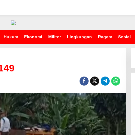
Hukum
Ekonomi
Militer
Lingkungan
Ragam
Sosial
149