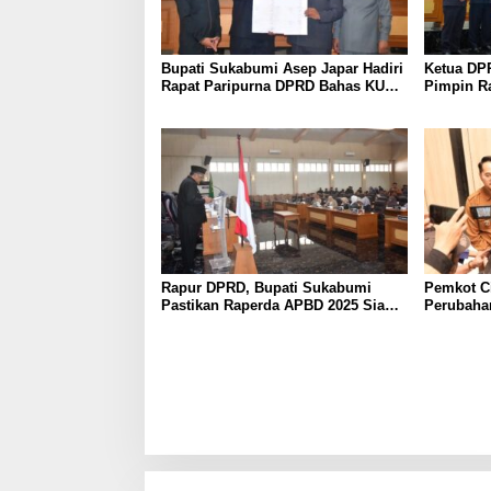
Bupati Sukabumi Asep Japar Hadiri
Ketua DP
Rapat Paripurna DPRD Bahas KUA-
Pimpin R
PPAS dan Raperda Disabilitas
KUA-PPAS
Rapur DPRD, Bupati Sukabumi
Pemkot Ci
Pastikan Raperda APBD 2025 Siap
Perubaha
Jadi Perda
Menjadi 