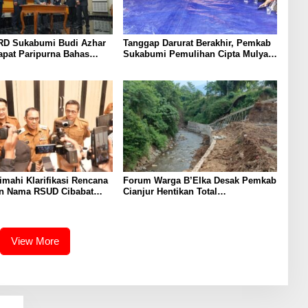
RD Sukabumi Budi Azhar
Tanggap Darurat Berakhir, Pemkab
apat Paripurna Bahas
Sukabumi Pemulihan Cipta Mulya
 dan Raperda Tirta Jaya
Dimulai
mahi Klarifikasi Rencana
Forum Warga B’Elka Desak Pemkab
n Nama RSUD Cibabat
Cianjur Hentikan Total
RSUD Wijaya Mulya
Pembangunan Hotel di Sempadan
Sungai
View More