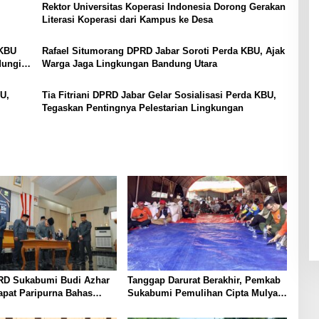
Rektor Universitas Koperasi Indonesia Dorong Gerakan
Literasi Koperasi dari Kampus ke Desa
 KBU
Rafael Situmorang DPRD Jabar Soroti Perda KBU, Ajak
dungi
Warga Jaga Lingkungan Bandung Utara
BU,
Tia Fitriani DPRD Jabar Gelar Sosialisasi Perda KBU,
Tegaskan Pentingnya Pelestarian Lingkungan
RD Sukabumi Budi Azhar
Tanggap Darurat Berakhir, Pemkab
apat Paripurna Bahas
Sukabumi Pemulihan Cipta Mulya
 dan Raperda Tirta Jaya
Dimulai