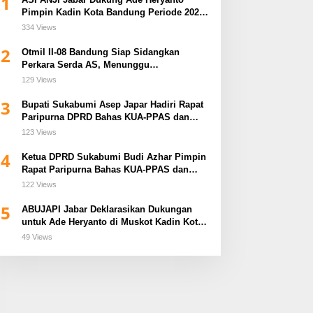
1
Pimpin Kadin Kota Bandung Periode 2026–
2031
334 Views
2
Otmil II-08 Bandung Siap Sidangkan
Perkara Serda AS, Menunggu
Rekomendasi Korem Sunan Gunung Jati
129 Views
Cirebon
3
Bupati Sukabumi Asep Japar Hadiri Rapat
Paripurna DPRD Bahas KUA-PPAS dan
Raperda Disabilitas
123 Views
4
Ketua DPRD Sukabumi Budi Azhar Pimpin
Rapat Paripurna Bahas KUA-PPAS dan
Raperda Tirta Jaya
122 Views
5
ABUJAPI Jabar Deklarasikan Dukungan
untuk Ade Heryanto di Muskot Kadin Kota
Bandung
49 Views