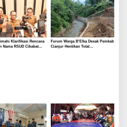
mahi Klarifikasi Rencana
Forum Warga B’Elka Desak Pemkab
n Nama RSUD Cibabat
Cianjur Hentikan Total
RSUD Wijaya Mulya
Pembangunan Hotel di Sempadan
Sungai