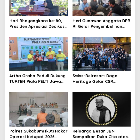
Hari Bhayangkara ke-80,
Heri Gunawan Anggota DPR
Presiden Apresiasi Dedikasi
RI Gelar Penyembelihan
Polri
Hewan Kurban di Rumah
Aspirasi
Artha Graha Peduli Dukung
Swiss-Belresort Dago
TURTEN Piala PELTI Jawa
Heritage Gelar CSR
Barat 2026, Dorong
Ramadan, Ajak Anak Panti
Olahraga dan
Asuhan Buka Puasa
Kesejahteraan Masyarakat
Bersama
Polres Sukabumi Ikuti Rakor
Keluarga Besar JBN
Operasi Ketupat 2026
Sampaikan Duka Cita atas