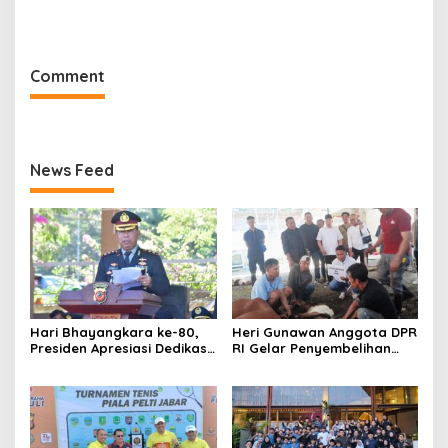
Bersama sejumlah
Wafatnya Ketua JBN Kota
Organisasi Perangkat
Cimahi, Muh Effendi
Daerah
Comment
News Feed
Hari Bhayangkara ke-80,
Heri Gunawan Anggota DPR
Presiden Apresiasi Dedikasi
RI Gelar Penyembelihan
Polri
Hewan Kurban di Rumah
Aspirasi