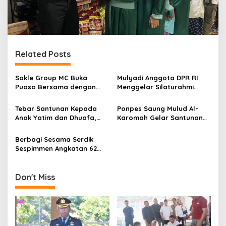
Related Posts
Sakle Group MC Buka
Mulyadi Anggota DPR RI
Puasa Bersama dengan
Menggelar Silaturahmi
Anak Yatim Piatu & Berbagi
Buka Bersama dan
Takjil di Sadakeling Baru
Santunan Yatim Piatu
Tebar Santunan Kepada
Ponpes Saung Mulud Al-
Anak Yatim dan Dhuafa,
Karomah Gelar Santunan
Owners Altha Medika: Hasil
dan Bukber Bersama Anak
Usaha ini Untuk
Yatim dan Jompo
Berbagi Sesama Serdik
Memakmurkan Mereka
Sespimmen Angkatan 62
Kompol Syaiful Wachid Beri
Santunan Pada Anak Yatim
Piatu
Don't Miss