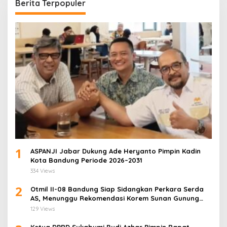
Berita Terpopuler
1
ASPANJI Jabar Dukung Ade Heryanto Pimpin Kadin
Kota Bandung Periode 2026–2031
334 Views
2
Otmil II-08 Bandung Siap Sidangkan Perkara Serda
AS, Menunggu Rekomendasi Korem Sunan Gunung
Jati Cirebon
129 Views
Ketua DPRD Sukabumi Budi Azhar Pimpin Rapat