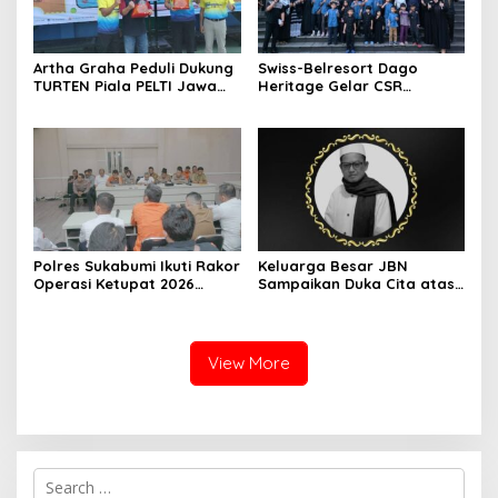
Artha Graha Peduli Dukung
Swiss-Belresort Dago
TURTEN Piala PELTI Jawa
Heritage Gelar CSR
Barat 2026, Dorong
Ramadan, Ajak Anak Panti
Olahraga dan
Asuhan Buka Puasa
Kesejahteraan Masyarakat
Bersama
Polres Sukabumi Ikuti Rakor
Keluarga Besar JBN
Operasi Ketupat 2026
Sampaikan Duka Cita atas
Bersama sejumlah
Wafatnya Ketua JBN Kota
Organisasi Perangkat
Cimahi, Muh Effendi
Daerah
View More
S
e