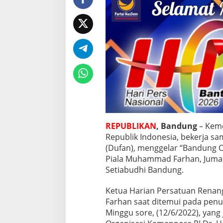
P
e
r
e
b
u
t
k
a
n
P
i
a
l
REPUBLIKAN
, Bandung
– Keme
a
Republik Indonesia, bekerja sa
M
(Dufan), menggelar “Bandung
u
h
Piala Muhammad Farhan, Jumat-
a
Setiabudhi Bandung.
m
m
Ketua Harian Persatuan Renan
a
Farhan saat ditemui pada pe
d
F
Minggu sore, (12/6/2022), yang
a