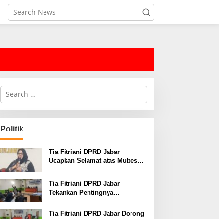
S
e
a
r
c
Politik
h
f
o
Tia Fitriani DPRD Jabar
r
Ucapkan Selamat atas Mubes
:
IWP dan Terpilihnya Adem
Sutisna sebagai Ketua IWP
Tia Fitriani DPRD Jabar
Jabar
Tekankan Pentingnya
Pendidikan Politik untuk
Perkuat Kader NasDem di
Tia Fitriani DPRD Jabar Dorong
Kabupaten Bandung