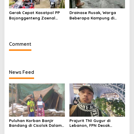
Gerak Cepat Kasatpol PP
Drainase Rusak, Warga
Bojonggenteng Zaenal
Beberapa Kampung di
Ariffin Tindak Aduan Warga
Sundawenang Parungkuda
Soal Bau Pupuk Sapi
Terdampak Banjir
Comment
News Feed
Puluhan Korban Banjir
Prajurit TNI Gugur di
Bandang di Cisolok Dalam
Lebanon, FPN Desak
5 Bulan Masih Tinggal di
Pemerintah Tegas Sikapi