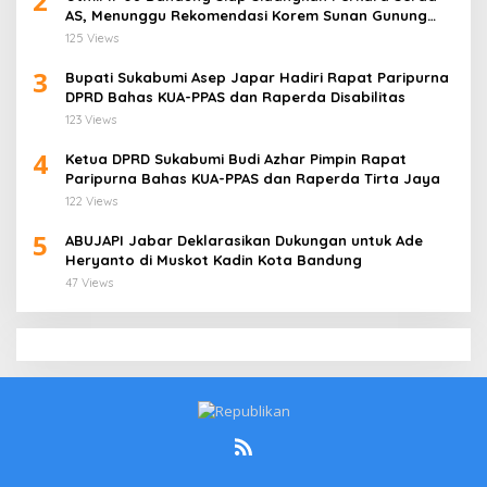
2
AS, Menunggu Rekomendasi Korem Sunan Gunung
Jati Cirebon
125 Views
3
Bupati Sukabumi Asep Japar Hadiri Rapat Paripurna
DPRD Bahas KUA-PPAS dan Raperda Disabilitas
123 Views
4
Ketua DPRD Sukabumi Budi Azhar Pimpin Rapat
Paripurna Bahas KUA-PPAS dan Raperda Tirta Jaya
122 Views
5
ABUJAPI Jabar Deklarasikan Dukungan untuk Ade
Heryanto di Muskot Kadin Kota Bandung
47 Views