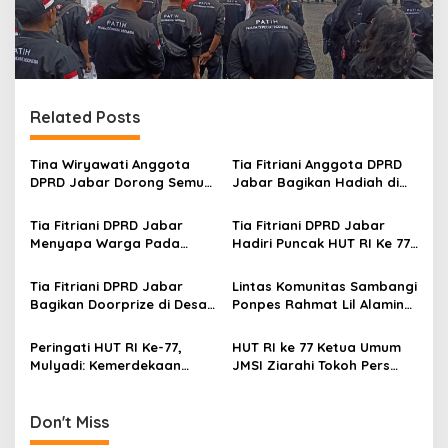
Related Posts
Tina Wiryawati Anggota
Tia Fitriani Anggota DPRD
DPRD Jabar Dorong Semua
Jabar Bagikan Hadiah di
Pihak Waspada Ajaran
Desa Margamukti Dalam
Radikalisme dan Terorisme
Meriahkan HUT RI Ke-77
Tia Fitriani DPRD Jabar
Tia Fitriani DPRD Jabar
Menyapa Warga Pada
Hadiri Puncak HUT RI Ke 77
Kegiatan HUT RI ke 77 di
di Desa Sarimahi Kec
Desa Arjasari Kab Bandung
Ciparay
Tia Fitriani DPRD Jabar
Lintas Komunitas Sambangi
Bagikan Doorprize di Desa
Ponpes Rahmat Lil Alamin
Neglasari Meriahkan HUT RI
Purwakarta, Rayakan HUT
Ke-77
RI ke-77
Peringati HUT RI Ke-77,
HUT RI ke 77 Ketua Umum
Mulyadi: Kemerdekaan
JMSI Ziarahi Tokoh Pers
Harus Membawa Keadilan
Saksi Proklamasi
Dan Kemakmuran
Don't Miss