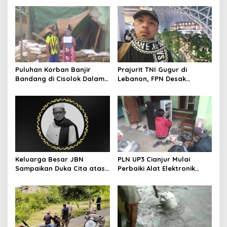
Puluhan Korban Banjir
Prajurit TNI Gugur di
Bandang di Cisolok Dalam
Lebanon, FPN Desak
5 Bulan Masih Tinggal di
Pemerintah Tegas Sikapi
Tenda Lusuh
Israel
Keluarga Besar JBN
PLN UP3 Cianjur Mulai
Sampaikan Duka Cita atas
Perbaiki Alat Elektronik
Wafatnya Ketua JBN Kota
Warga Terdampak
Cimahi, Muh Effendi
Korsleting Pasca ROW