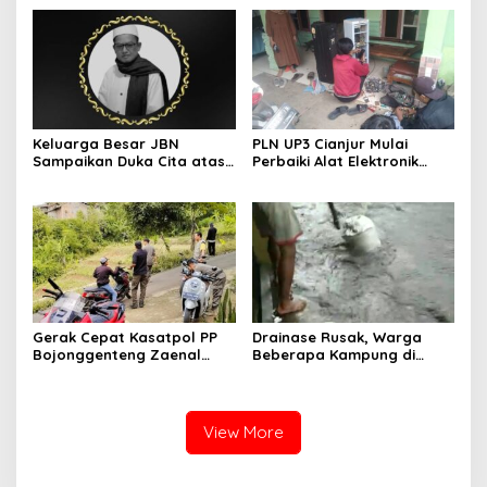
Tenda Lusuh
Israel
Keluarga Besar JBN
PLN UP3 Cianjur Mulai
Sampaikan Duka Cita atas
Perbaiki Alat Elektronik
Wafatnya Ketua JBN Kota
Warga Terdampak
Cimahi, Muh Effendi
Korsleting Pasca ROW
Gerak Cepat Kasatpol PP
Drainase Rusak, Warga
Bojonggenteng Zaenal
Beberapa Kampung di
Ariffin Tindak Aduan Warga
Sundawenang Parungkuda
Soal Bau Pupuk Sapi
Terdampak Banjir
View More