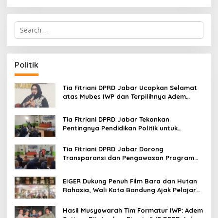
S
e
a
r
c
Politik
h
f
o
Tia Fitriani DPRD Jabar Ucapkan Selamat
r
atas Mubes IWP dan Terpilihnya Adem
:
Sutisna sebagai Ketua IWP Jabar
Tia Fitriani DPRD Jabar Tekankan
Pentingnya Pendidikan Politik untuk
Perkuat Kader NasDem di Kabupaten
Bandung
Tia Fitriani DPRD Jabar Dorong
Transparansi dan Pengawasan Program
Pemprov Jabar hingga Tingkat Desa
EIGER Dukung Penuh Film Bara dan Hutan
Rahasia, Wali Kota Bandung Ajak Pelajar
Menonton
Hasil Musyawarah Tim Formatur IWP: Adem