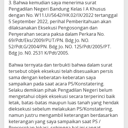
3. Bahwa kemudian saya menerima surat
Pengadilan Negeri Bandung Kelas I A Khusus
dengan No. W11.UI/5642/HK.02/IX/2022 tertanggal
5 September 2022, perihal Pemberitahuan akan
dilaksanakan Eksekusi Pengosongan dan
Penyerahan secara paksa dalam Perkara No.
69/Pdt/Eks/2009/PUT/PN. Bdg Jo. NO.
52/Pdt.G/2004/PN. Bdg Jo. NO. 125/Pdt/2005/PT.
Bdg Jo. N0. 2531 K/Pdt/2005.
Bahwa ternyata dan terbukti bahwa dalam surat
tersebut objek eksekusi telah disesuaikan persis
sama dengan keberatan-keberatan saya
sampaikan pada saat acara PS/Konstatering.
Selaku demikian pihak Pengadilan Negeri belum
mengetahui objek eksekusi secara terperinci baik
letak, batas-batas maupun luas tanah yang hendak
dieksekusi sebelum melakukan PS/Konstatering,
namun justru mengambil keterangan berdasarkan
keterangan yang saya sampaikan saat PS /
Pencocokan lokasi, sehingga hal ini sangat