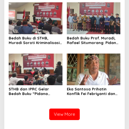
Advokat dalam Pembaruan
Korem Sunan Gunung Jati
Hukum
Cirebon
Bedah Buku di STHB,
Bedah Buku Prof. Muradi,
Muradi Soroti Kriminalisasi
Rafael Situmorang: Pidana
dan Dimensi Politik dalam
Politik Perlu Dikaji Secara
Penegakan Hukum
Objektif
STHB dan IPRC Gelar
Eka Santosa Prihatin
Bedah Buku “Pidana
Konflik Fei Febriyanti dan
Politik”, Bahas Obstruction
Fifie Rahardja, Harap Ada
of Justice hingga Amnesti
Jalan Damai
Presiden
View More