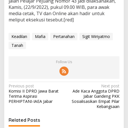
jalan Pelajar Pejuang Nomor 43 jadi dilaksanakan,
Kamis, (22/9/2022), pukul 09.00 WIB, para awak
media cetak, TV dan Online akan hadir untuk
meliput eksekusi tesebut.[red]
Keadilan
Mafia
Pertanahan
Sigit Wiriyatmo
Tanah
Follow Us
P
Previous post
Next post
Komisi II DPRD Jawa Barat
Ade Kaca Anggota DPRD
o
Terima Aspirasi
Jabar Gandeng PKK
s
PERHIPTANI-IAEA Jabar
Sosialisasikan Empat Pilar
Kebangsaan
t
n
Related Posts
a