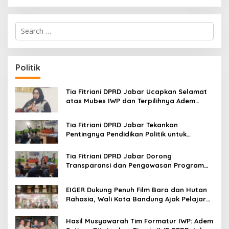
S
e
a
r
c
Politik
h
f
o
Tia Fitriani DPRD Jabar Ucapkan Selamat
r
atas Mubes IWP dan Terpilihnya Adem
:
Sutisna sebagai Ketua IWP Jabar
Tia Fitriani DPRD Jabar Tekankan
Pentingnya Pendidikan Politik untuk
Perkuat Kader NasDem di Kabupaten
Bandung
Tia Fitriani DPRD Jabar Dorong
Transparansi dan Pengawasan Program
Pemprov Jabar hingga Tingkat Desa
EIGER Dukung Penuh Film Bara dan Hutan
Rahasia, Wali Kota Bandung Ajak Pelajar
Menonton
Hasil Musyawarah Tim Formatur IWP: Adem