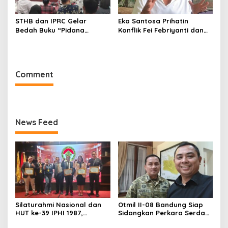
STHB dan IPRC Gelar
Eka Santosa Prihatin
Bedah Buku “Pidana
Konflik Fei Febriyanti dan
Politik”, Bahas Obstruction
Fifie Rahardja, Harap Ada
of Justice hingga Amnesti
Jalan Damai
Presiden
Comment
News Feed
Silaturahmi Nasional dan
Otmil II-08 Bandung Siap
HUT ke-39 IPHI 1987,
Sidangkan Perkara Serda
Dorong Penguatan Peran
AS, Menunggu Rekomendasi