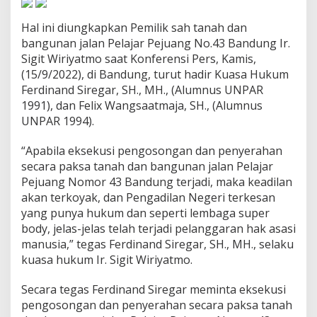
e
r
Hal ini diungkapkan Pemilik sah tanah dan
t
bangunan jalan Pelajar Pejuang No.43 Bandung Ir.
a
Sigit Wiriyatmo saat Konferensi Pers, Kamis,
n
a
(15/9/2022), di Bandung, turut hadir Kuasa Hukum
h
Ferdinand Siregar, SH., MH., (Alumnus UNPAR
a
1991), dan Felix Wangsaatmaja, SH., (Alumnus
n
UNPAR 1994).
“Apabila eksekusi pengosongan dan penyerahan
secara paksa tanah dan bangunan jalan Pelajar
Pejuang Nomor 43 Bandung terjadi, maka keadilan
akan terkoyak, dan Pengadilan Negeri terkesan
yang punya hukum dan seperti lembaga super
body, jelas-jelas telah terjadi pelanggaran hak asasi
manusia,” tegas Ferdinand Siregar, SH., MH., selaku
kuasa hukum Ir. Sigit Wiriyatmo.
Secara tegas Ferdinand Siregar meminta eksekusi
pengosongan dan penyerahan secara paksa tanah