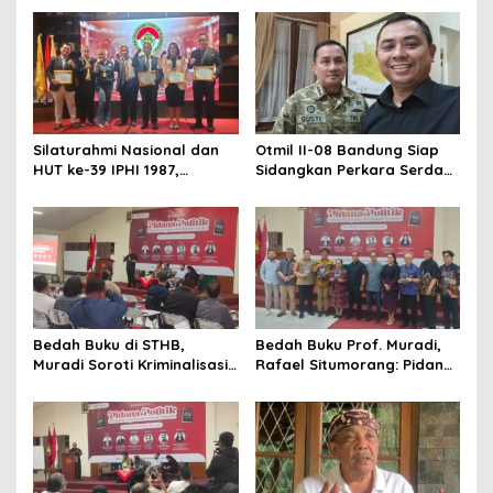
Silaturahmi Nasional dan
Otmil II-08 Bandung Siap
HUT ke-39 IPHI 1987,
Sidangkan Perkara Serda
Dorong Penguatan Peran
AS, Menunggu Rekomendasi
Advokat dalam Pembaruan
Korem Sunan Gunung Jati
Hukum
Cirebon
Bedah Buku di STHB,
Bedah Buku Prof. Muradi,
Muradi Soroti Kriminalisasi
Rafael Situmorang: Pidana
dan Dimensi Politik dalam
Politik Perlu Dikaji Secara
Penegakan Hukum
Objektif