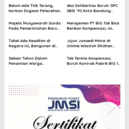
v
Belum Ada Titik Terang,
Aksi Solidaritas Buruh: DPC
Korban Dugaan Pelecehan
SBSI ’92 Kota Bandung
i
Seksual Guru SMK PUI
Sambut Long March Adhi
g
Cirebon Masih Menunggu
Cahya Tuntut Keadilan PHK
Majelis Musyawarah Sunda
Menajemen PT BIG Tak Bisa
Keadilan
Sepihak
Pada Pemerintahan Baru
Berikan Kompensasi, Ini
a
Menginginkan Keadilan di
Penjelasannya Kepada
t
Tatar Sunda
Mantan Pekerja Yang Minta
Tidak Ada Keadilan di
Jujun Junaedi Minta dr
Keadilan
i
Negara Ini, Bangunan di
Ummie Wasitoh Ditahan
Jalan Pelajar Pejuang
Terkait Penyerobotan
o
Nomor 43 Bandung
Tanah dan Pemalsuan Akta
Sekian Tahun Dalam
Tak Terima Konpensasi,
n
Dieksekusi
Otentik
Penantian Warga
Buruh Kontrak Pabrik BIG 12
Jelegong- Nagrak Bisa
Tahun Ini Minta Keadilan
Bernafas Lega Terkait
Tanah Desa