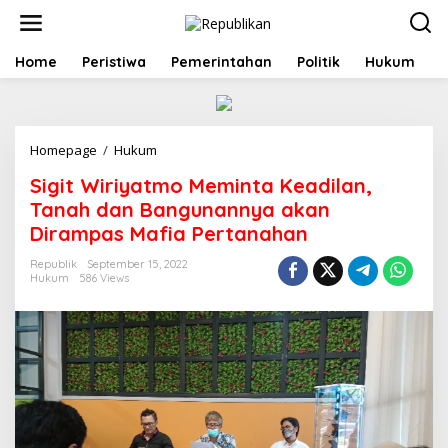
S
k
i
p
Home
Peristiwa
Pemerintahan
Politik
Hukum
t
o
c
o
Homepage
/
Hukum
S
n
i
t
Sigit Wiriyatmo Meminta Keadilan,
g
e
i
n
Tanah dan Bangunannya akan
t
t
Dirampas Mafia Pertanahan
W
i
Republik
September 15, 2022
r
Hukum
586 Views
i
y
a
t
m
o
M
e
m