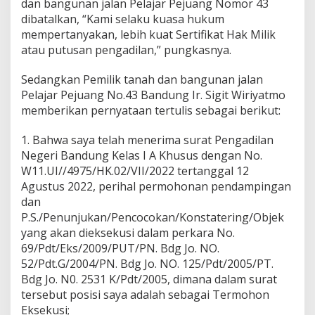
dan bangunan jalan Pelajar Pejuang Nomor 43
dibatalkan, “Kami selaku kuasa hukum
mempertanyakan, lebih kuat Sertifikat Hak Milik
atau putusan pengadilan,” pungkasnya.
Sedangkan Pemilik tanah dan bangunan jalan
Pelajar Pejuang No.43 Bandung Ir. Sigit Wiriyatmo
memberikan pernyataan tertulis sebagai berikut:
1. Bahwa saya telah menerima surat Pengadilan
Negeri Bandung Kelas I A Khusus dengan No.
W11.UI//4975/HK.02/VII/2022 tertanggal 12
Agustus 2022, perihal permohonan pendampingan
dan
P.S./Penunjukan/Pencocokan/Konstatering/Objek
yang akan dieksekusi dalam perkara No.
69/Pdt/Eks/2009/PUT/PN. Bdg Jo. NO.
52/Pdt.G/2004/PN. Bdg Jo. NO. 125/Pdt/2005/PT.
Bdg Jo. N0. 2531 K/Pdt/2005, dimana dalam surat
tersebut posisi saya adalah sebagai Termohon
Eksekusi;