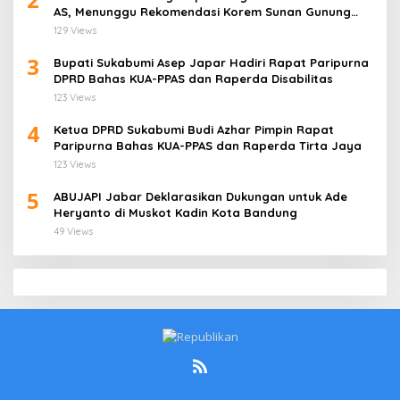
AS, Menunggu Rekomendasi Korem Sunan Gunung
Jati Cirebon
129 Views
3
Bupati Sukabumi Asep Japar Hadiri Rapat Paripurna
DPRD Bahas KUA-PPAS dan Raperda Disabilitas
123 Views
4
Ketua DPRD Sukabumi Budi Azhar Pimpin Rapat
Paripurna Bahas KUA-PPAS dan Raperda Tirta Jaya
123 Views
5
ABUJAPI Jabar Deklarasikan Dukungan untuk Ade
Heryanto di Muskot Kadin Kota Bandung
49 Views