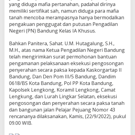
u
yang diduga mafia pertanahan, padahal dirinya
n
memiliki sertifikat sah, namun diduga para mafia
a
tanah mencoba merampasnya hanya bermodalkan
n
pengakuan penggugat dan putusan Pengadilan
n
Negeri (PN) Bandung Kelas IA Khusus.
y
a
a
Bahkan Panitera, Sahat. U.M. Hutagalung, S.H.,
k
M.H., atas nama Ketua Pengadilan Negeri Bandung
a
telah mengirimkan surat permohonan bantuan
n
pengamanan pelaksanaan eksekusi pengosongan
D
i
penyerahan secara paksa kepada Kaskorgartap II
r
Bandung, Dan Den Pom III/5 Bandung, Dandim
a
0618/BS Kota Bandung, Pol PP Kota Bandung,
m
Kapolsek Lengkong, Koramil Lengkong, Camat
p
a
Lengkung, dan Lurah Lingkar Selatan, eksekusi
s
pengosongan dan penyerahan secara paksa tanah
M
dan bangunan jalan Pelajar Pejuang Nomor 43
a
rencananya dilaksanakan, Kamis, (22/9/2022), pukul
f
09.00 WIB.
i
a
P