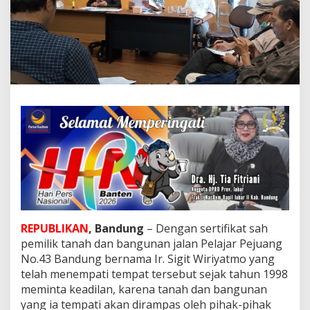
i
n
t
a
K
e
a
d
i
l
a
n
,
T
a
n
a
h
REPUBLIKAN
, Bandung
– Dengan sertifikat sah
d
pemilik tanah dan bangunan jalan Pelajar Pejuang
a
n
No.43 Bandung bernama Ir. Sigit Wiriyatmo yang
B
telah menempati tempat tersebut sejak tahun 1998
a
meminta keadilan, karena tanah dan bangunan
n
yang ia tempati akan dirampas oleh pihak-pihak
g