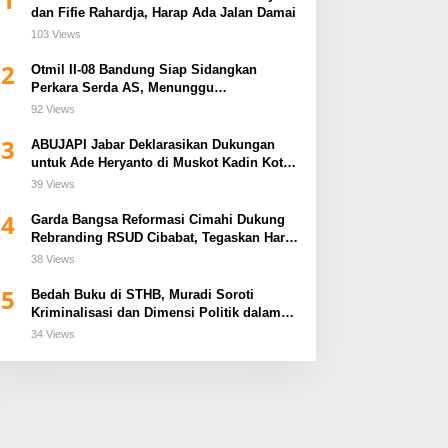
dan Fifie Rahardja, Harap Ada Jalan Damai
103 Views
2
Otmil II-08 Bandung Siap Sidangkan
Perkara Serda AS, Menunggu
Rekomendasi Korem Sunan Gunung Jati
92 Views
Cirebon
3
ABUJAPI Jabar Deklarasikan Dukungan
untuk Ade Heryanto di Muskot Kadin Kota
Bandung
39 Views
4
Garda Bangsa Reformasi Cimahi Dukung
Rebranding RSUD Cibabat, Tegaskan Harus
Diikuti Reformasi Pelayanan
38 Views
5
Bedah Buku di STHB, Muradi Soroti
Kriminalisasi dan Dimensi Politik dalam
Penegakan Hukum
34 Views