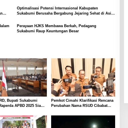
Sunda
Optimalisasi Potensi Internasional Kabupaten
an
Sukabumi Berusaha Bergabung Jejaring Sehat di Asia
Tenggara
dalam
Perayaan HJKS Membawa Berkah, Pedagang
Sukabumi Raup Keuntungan Besar
RD, Bupati Sukabumi
Pemkot Cimahi Klarifikasi Rencana
 Raperda APBD 2025 Siap
Perubahan Nama RSUD Cibabat
a
Menjadi RSUD Wijaya Mulya