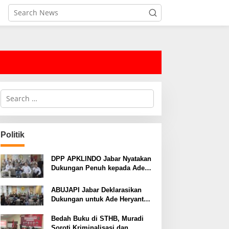
S
e
a
r
c
Politik
h
f
o
DPP APKLINDO Jabar Nyatakan
r
Dukungan Penuh kepada Ade
:
Heryanto di Muskot Kadin Kota
Bandung
ABUJAPI Jabar Deklarasikan
Dukungan untuk Ade Heryanto
di Muskot Kadin Kota Bandung
Bedah Buku di STHB, Muradi
Soroti Kriminalisasi dan