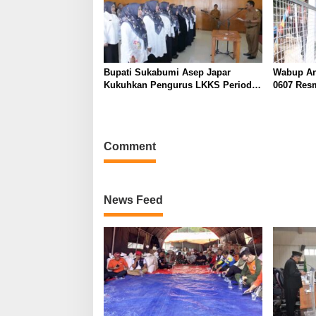
Bupati Sukabumi Asep Japar
Wabup An
Kukuhkan Pengurus LKKS Periode
0607 Res
2026-2029
Cipanas 
Comment
News Feed