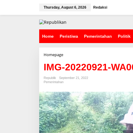
S
k
Thursday, August 6, 2026
Redaksi
i
p
t
o
c
Home
Peristiwa
Pemerintahan
Politik
o
n
t
Homepage
A
e
t
n
IMG-20220921-WA0
t
t
a
c
Republik
September 21, 2022
h
Pemerintahan
m
e
n
t