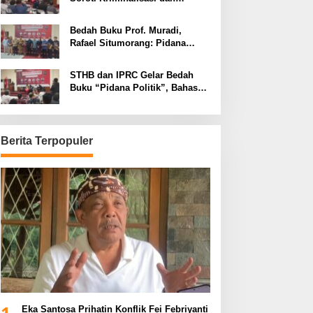
Dimensi Politik dalam
Penegakan Hukum
Bedah Buku Prof. Muradi,
Rafael Situmorang: Pidana
Politik Perlu Dikaji Secara
Objektif
STHB dan IPRC Gelar Bedah
Buku “Pidana Politik”, Bahas
Obstruction of Justice hingga
Amnesti Presiden
Berita Terpopuler
1
Eka Santosa Prihatin Konflik Fei Febriyanti