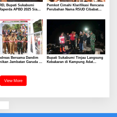
RD, Bupati Sukabumi
Pemkot Cimahi Klarifikasi Rencana
 Raperda APBD 2025 Siap
Perubahan Nama RSUD Cibabat
a
Menjadi RSUD Wijaya Mulya
dreas Bersama Dandim
Bupati Sukabumi Tinjau Langsung
mikan Jambatan Garuda di
Kebakaran di Kampung Adat
Cibadak
Kasepuhan Cipta Mulya
View More