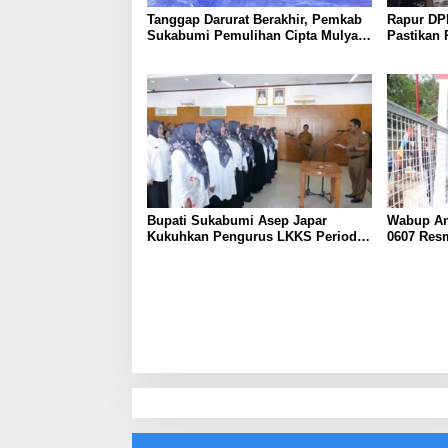
Tanggap Darurat Berakhir, Pemkab
Rapur DP
Sukabumi Pemulihan Cipta Mulya
Pastikan
Dimulai
Jadi Perd
Bupati Sukabumi Asep Japar
Wabup An
Kukuhkan Pengurus LKKS Periode
0607 Res
2026-2029
Cipanas 