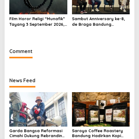
Film Horor Religi “Munafik”
Sambut Anniversary ke-8,
Tayang 3 September 2026,
de Braga Bandung
Arya Saloka Perankan
Hadirkan Pameran Seni
Ustadz Ahli Ruqyah
“Studio di Jam 3.30”
Comment
News Feed
Garda Bangsa Reformasi
Saroyo Coffee Roastery
Cimahi Dukung Rebranding
Bandung Hadirkan Kopi