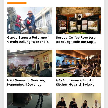
Garda Bangsa Reformasi
Saroyo Coffee Roastery
Cimahi Dukung Rebranding
Bandung Hadirkan Kopi
RSUD Cibabat, Tegaskan
Lokal Premium dengan Cita
Harus Diikuti Reformasi
Rasa Khas Nusantara
Pelayanan
Heri Gunawan Gandeng
HANA Japanese Pop-Up
Kemendagri Dorong
Kitchen Hadir di Swiss-
Pemberdayaan Ormas di
Belresort Dago Heritage
Sukabumi
Bandung, Tawarkan
Pengalaman Omakase
Eksklusif