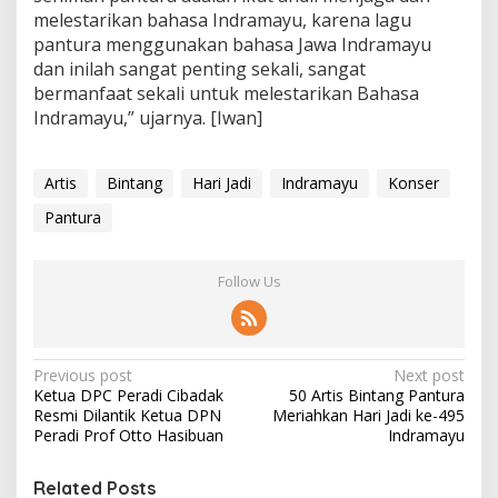
melestarikan bahasa Indramayu, karena lagu
pantura menggunakan bahasa Jawa Indramayu
dan inilah sangat penting sekali, sangat
bermanfaat sekali untuk melestarikan Bahasa
Indramayu,” ujarnya. [Iwan]
Artis
Bintang
Hari Jadi
Indramayu
Konser
Pantura
Follow Us
P
Previous post
Next post
Ketua DPC Peradi Cibadak
50 Artis Bintang Pantura
o
Resmi Dilantik Ketua DPN
Meriahkan Hari Jadi ke-495
s
Peradi Prof Otto Hasibuan
Indramayu
t
Related Posts