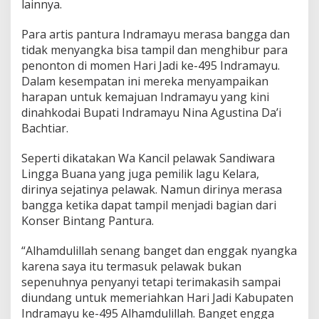
lainnya.
n
d
Para artis pantura Indramayu merasa bangga dan
r
a
tidak menyangka bisa tampil dan menghibur para
m
penonton di momen Hari Jadi ke-495 Indramayu.
a
Dalam kesempatan ini mereka menyampaikan
y
harapan untuk kemajuan Indramayu yang kini
u
dinahkodai Bupati Indramayu Nina Agustina Da’i
Bachtiar.
Seperti dikatakan Wa Kancil pelawak Sandiwara
Lingga Buana yang juga pemilik lagu Kelara,
dirinya sejatinya pelawak. Namun dirinya merasa
bangga ketika dapat tampil menjadi bagian dari
Konser Bintang Pantura.
“Alhamdulillah senang banget dan enggak nyangka
karena saya itu termasuk pelawak bukan
sepenuhnya penyanyi tetapi terimakasih sampai
diundang untuk memeriahkan Hari Jadi Kabupaten
Indramayu ke-495 Alhamdulillah. Banget engga