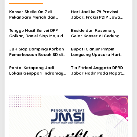
n
a
Konser Sheila On 7 di
Hari Jadi ke 79 Provinsi
v
Pekanbaru Meriah dan
Jabar, Fraksi PDIP Jawa
Mengesankan, bank bjb
Barat Soroti 5 Isu Strategis
i
Mudahkan Nasabah Dapat
Tunggu Hasil Survei DPP
Beside dan Rosemary
g
Tiket
Golkar, Daniel Siap Maju di
Gelar Konser di Gedung
Pilkada Indramayu 2024
Bragasky 1957 Bandung
a
JBH Siap Dampingi Korban
Bupati Cianjur Pimpin
t
Pemerkosaan Bocah SD di
Langsung Upacara Hari
i
Indramayu
Jadi Kab. Cianjur Ke-346
Tahun
Pantai Ketapang Jadi
Tia Fitriani Anggota DPRD
o
Lokasi Genppari Indramayu
Jabar Hadir Pada Rapat
n
Bersih Bersih Pantai
Paripurna Hari Jadi Kab
Bandung ke-382