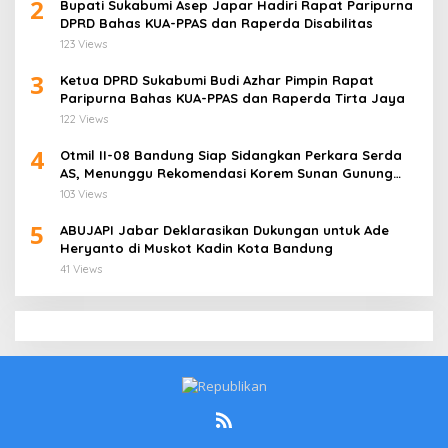
2
Bupati Sukabumi Asep Japar Hadiri Rapat Paripurna
DPRD Bahas KUA-PPAS dan Raperda Disabilitas
123 Views
3
Ketua DPRD Sukabumi Budi Azhar Pimpin Rapat
Paripurna Bahas KUA-PPAS dan Raperda Tirta Jaya
122 Views
4
Otmil II-08 Bandung Siap Sidangkan Perkara Serda
AS, Menunggu Rekomendasi Korem Sunan Gunung
Jati Cirebon
103 Views
5
ABUJAPI Jabar Deklarasikan Dukungan untuk Ade
Heryanto di Muskot Kadin Kota Bandung
41 Views