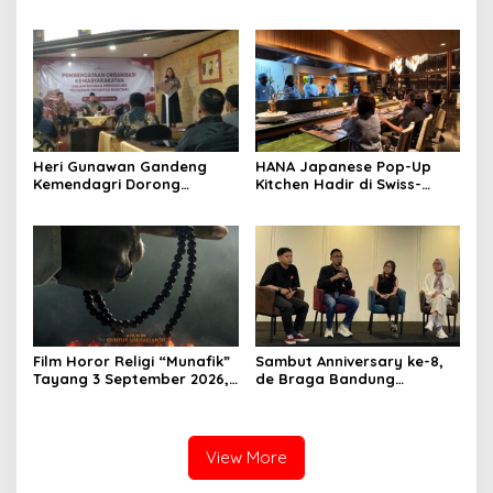
RSUD Cibabat, Tegaskan
Lokal Premium dengan Cita
Harus Diikuti Reformasi
Rasa Khas Nusantara
Pelayanan
Heri Gunawan Gandeng
HANA Japanese Pop-Up
Kemendagri Dorong
Kitchen Hadir di Swiss-
Pemberdayaan Ormas di
Belresort Dago Heritage
Sukabumi
Bandung, Tawarkan
Pengalaman Omakase
Eksklusif
Film Horor Religi “Munafik”
Sambut Anniversary ke-8,
Tayang 3 September 2026,
de Braga Bandung
Arya Saloka Perankan
Hadirkan Pameran Seni
Ustadz Ahli Ruqyah
“Studio di Jam 3.30”
View More