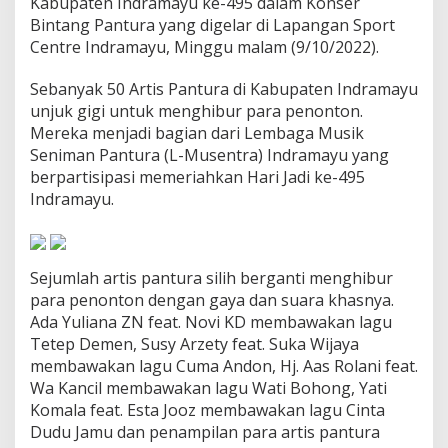
Kabupaten Indramayu ke-495 dalam Konser
a
Bintang Pantura yang digelar di Lapangan Sport
n
Centre Indramayu, Minggu malam (9/10/2022).
A
r
t
Sebanyak 50 Artis Pantura di Kabupaten Indramayu
i
unjuk gigi untuk menghibur para penonton.
s
Mereka menjadi bagian dari Lembaga Musik
P
Seniman Pantura (L-Musentra) Indramayu yang
a
n
berpartisipasi memeriahkan Hari Jadi ke-495
t
Indramayu.
u
r
a
d
Sejumlah artis pantura silih berganti menghibur
i
para penonton dengan gaya dan suara khasnya.
H
a
Ada Yuliana ZN feat. Novi KD membawakan lagu
r
Tetep Demen, Susy Arzety feat. Suka Wijaya
i
membawakan lagu Cuma Andon, Hj. Aas Rolani feat.
J
Wa Kancil membawakan lagu Wati Bohong, Yati
a
d
Komala feat. Esta Jooz membawakan lagu Cinta
i
Dudu Jamu dan penampilan para artis pantura
I