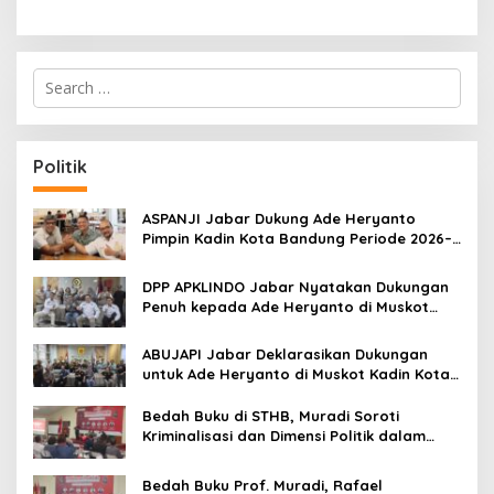
S
e
a
r
c
Politik
h
f
o
ASPANJI Jabar Dukung Ade Heryanto
r
Pimpin Kadin Kota Bandung Periode 2026–
:
2031
DPP APKLINDO Jabar Nyatakan Dukungan
Penuh kepada Ade Heryanto di Muskot
Kadin Kota Bandung
ABUJAPI Jabar Deklarasikan Dukungan
untuk Ade Heryanto di Muskot Kadin Kota
Bandung
Bedah Buku di STHB, Muradi Soroti
Kriminalisasi dan Dimensi Politik dalam
Penegakan Hukum
Bedah Buku Prof. Muradi, Rafael