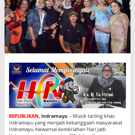
u
r
a
P
u
k
a
u
P
e
n
o
n
t
o
n
,
I
n
i
H
REPUBLIKAN
, Indramayu
– Musik tarling khas
a
r
Indramayu yang menjadi kebanggaan masyarakat
a
Indramayu mewarnai kemeriahan Hari Jadi
p