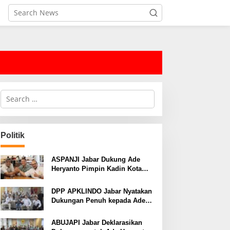
S
e
a
r
c
Politik
h
f
o
ASPANJI Jabar Dukung Ade
r
Heryanto Pimpin Kadin Kota
:
Bandung Periode 2026–2031
DPP APKLINDO Jabar Nyatakan
Dukungan Penuh kepada Ade
Heryanto di Muskot Kadin Kota
Bandung
ABUJAPI Jabar Deklarasikan