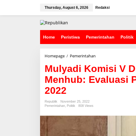
S
k
Thursday, August 6, 2026
Redaksi
i
p
t
o
c
Home
Peristiwa
Pemerintahan
Politik
o
n
t
Homepage
/
Pemerintahan
M
e
u
n
Mulyadi Komisi V D
l
t
y
Menhub: Evaluasi 
a
d
2022
i
K
o
Republik
November 25, 2022
m
Pemerintahan
,
Politik
808 Views
i
s
i
V
D