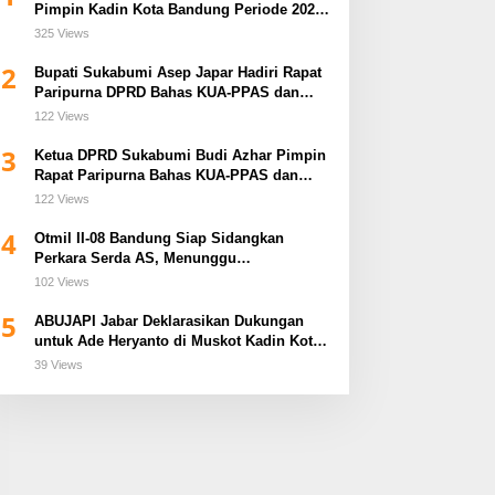
Pimpin Kadin Kota Bandung Periode 2026–
2031
325 Views
2
Bupati Sukabumi Asep Japar Hadiri Rapat
Paripurna DPRD Bahas KUA-PPAS dan
Raperda Disabilitas
122 Views
3
Ketua DPRD Sukabumi Budi Azhar Pimpin
Rapat Paripurna Bahas KUA-PPAS dan
Raperda Tirta Jaya
122 Views
4
Otmil II-08 Bandung Siap Sidangkan
Perkara Serda AS, Menunggu
Rekomendasi Korem Sunan Gunung Jati
102 Views
Cirebon
5
ABUJAPI Jabar Deklarasikan Dukungan
untuk Ade Heryanto di Muskot Kadin Kota
Bandung
39 Views