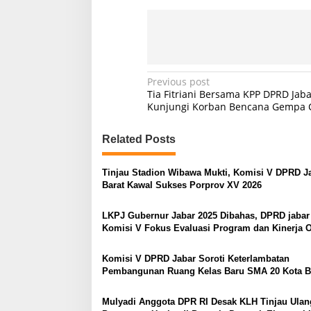
P
Previous post
Tia Fitriani Bersama KPP DPRD Jaba
o
Kunjungi Korban Bencana Gempa C
s
Related Posts
t
n
Tinjau Stadion Wibawa Mukti, Komisi V DPRD J
a
Barat Kawal Sukses Porprov XV 2026
v
LKPJ Gubernur Jabar 2025 Dibahas, DPRD jabar
i
Komisi V Fokus Evaluasi Program dan Kinerja 
g
a
Komisi V DPRD Jabar Soroti Keterlambatan
Pembangunan Ruang Kelas Baru SMA 20 Kota B
t
i
Mulyadi Anggota DPR RI Desak KLH Tinjau Ulan