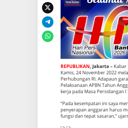
b
:
E
v
a
l
u
a
s
i
P
e
l
REPUBLIKAN
, Jakarta –
Kabar 
a
Kamis, 24 November 2022 mela
k
Perhubungan RI. Adapaun garapa
s
Pelaksanaan APBN Tahun Anggar
a
n
kerja pada Masa Persidangan l 
a
a
“Pada kesempatan ini saya men
n
penyerapan anggaran harus menj
A
fungsi dan tepat sasaran,” ujar
P
B
N