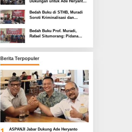
Dukungan untuk Ade Heryanto
di Muskot Kadin Kota Bandung
Bedah Buku di STHB, Muradi
Soroti Kriminalisasi dan
Dimensi Politik dalam
Penegakan Hukum
Bedah Buku Prof. Muradi,
Rafael Situmorang: Pidana
Politik Perlu Dikaji Secara
Objektif
Berita Terpopuler
1
ASPANJI Jabar Dukung Ade Heryanto