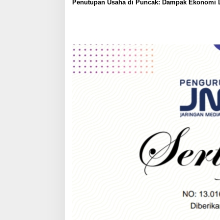
o
Penutupan Usaha di Puncak: Dampak Ekonomi 
Parah
n