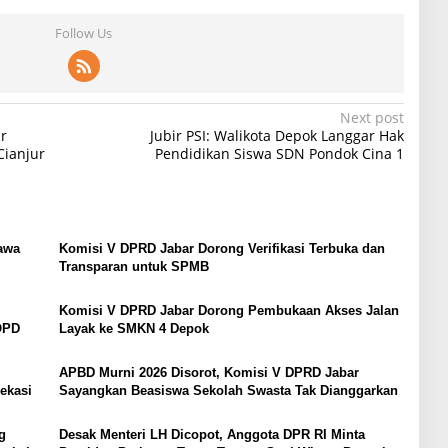
Follow Us
Next post
r
Jubir PSI: Walikota Depok Langgar Hak
ianjur
Pendidikan Siswa SDN Pondok Cina 1
awa
Komisi V DPRD Jabar Dorong Verifikasi Terbuka dan
Transparan untuk SPMB
Komisi V DPRD Jabar Dorong Pembukaan Akses Jalan
OPD
Layak ke SMKN 4 Depok
APBD Murni 2026 Disorot, Komisi V DPRD Jabar
ekasi
Sayangkan Beasiswa Sekolah Swasta Tak Dianggarkan
g
Desak Menteri LH Dicopot, Anggota DPR RI Minta