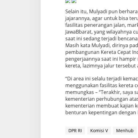
T
a
Selain itu, Mulyadi pun berha
h
jajarannya, agar untuk bisa t
u
fasilitas penerangan jalan, ma
n
2
JawaBbarat, yang wilayahnya c
0
saat ini sedang terjadi bencana,
2
Masih kata Mulyadi, dirinya p
2
pembangunan Kereta Cepat Indo
pengerjaannya saat ini hampir 
kereta, lazimnya jalur tersebut 
“Di area ini selalu terjadi kem
menggunakan fasilitas kereta ce
memungkas – “Terakhir, saya s
kementerian perhubungan atas 
kementerian membuat kajian ke 
benturan kepentingan dengan B
DPR RI
Komisi V
Menhub