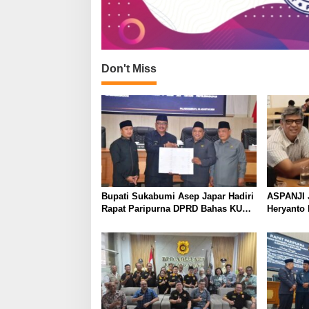
Don't Miss
Bupati Sukabumi Asep Japar Hadiri
ASPANJI 
Rapat Paripurna DPRD Bahas KUA-
Heryanto 
PPAS dan Raperda Disabilitas
Bandung 