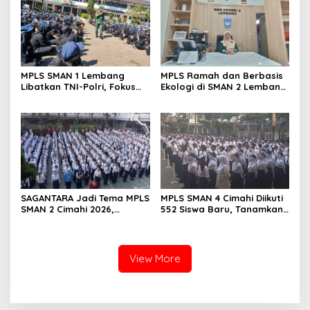
MPLS SMAN 1 Lembang
MPLS Ramah dan Berbasis
Libatkan TNI-Polri, Fokus
Ekologi di SMAN 2 Lembang
Bentuk Karakter dan
Disambut Antusias 420
Wawasan Kebangsaan
Siswa Baru
SAGANTARA Jadi Tema MPLS
MPLS SMAN 4 Cimahi Diikuti
SMAN 2 Cimahi 2026,
552 Siswa Baru, Tanamkan
Sekolah Libatkan TNI, Polri
Karakter Panca Waluya
dan BNN
dan Cegah Perundungan
View More