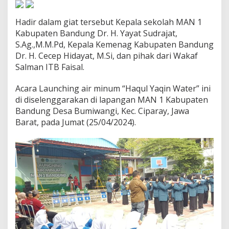
B
a
Hadir dalam giat tersebut Kepala sekolah MAN 1
g
Kabupaten Bandung Dr. H. Yayat Sudrajat,
i
S
S.Ag.,M.M.Pd, Kepala Kemenag Kabupaten Bandung
i
Dr. H. Cecep Hidayat, M.Si, dan pihak dari Wakaf
s
Salman ITB Faisal.
w
a
Acara Launching air minum “Haqul Yaqin Water” ini
di diselenggarakan di lapangan MAN 1 Kabupaten
Bandung Desa Bumiwangi, Kec. Ciparay, Jawa
Barat, pada Jumat (25/04/2024).