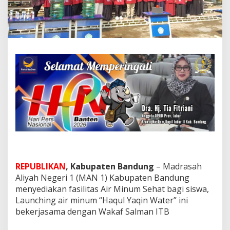
u
n
g
L
a
u
n
c
h
i
n
g
A
i
r
M
i
n
REPUBLIKAN
, Kabupaten Bandung
– Madrasah
u
Aliyah Negeri 1 (MAN 1) Kabupaten Bandung
m
menyediakan fasilitas Air Minum Sehat bagi siswa,
S
e
Launching air minum “Haqul Yaqin Water” ini
h
bekerjasama dengan Wakaf Salman ITB
a
t