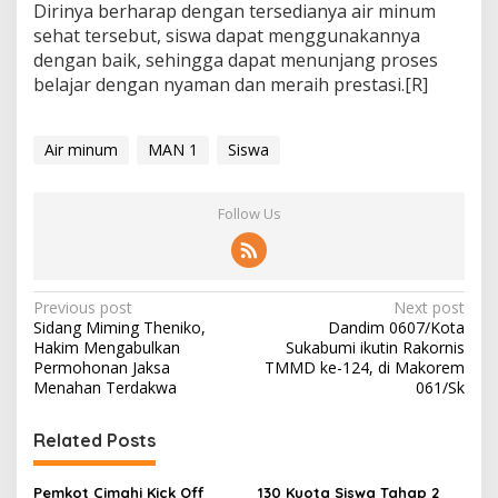
Dirinya berharap dengan tersedianya air minum
sehat tersebut, siswa dapat menggunakannya
dengan baik, sehingga dapat menunjang proses
belajar dengan nyaman dan meraih prestasi.[R]
Air minum
MAN 1
Siswa
Follow Us
P
Previous post
Next post
Sidang Miming Theniko,
Dandim 0607/Kota
o
Hakim Mengabulkan
Sukabumi ikutin Rakornis
s
Permohonan Jaksa
TMMD ke-124, di Makorem
Menahan Terdakwa
061/Sk
t
n
Related Posts
a
Pemkot Cimahi Kick Off
130 Kuota Siswa Tahap 2