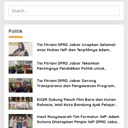
S
e
a
r
c
Politik
h
f
o
Tia Fitriani DPRD Jabar Ucapkan Selamat
r
atas Mubes IWP dan Terpilihnya Adem
:
Sutisna sebagai Ketua IWP Jabar
Tia Fitriani DPRD Jabar Tekankan
Pentingnya Pendidikan Politik untuk
Perkuat Kader NasDem di Kabupaten
Bandung
Tia Fitriani DPRD Jabar Dorong
Transparansi dan Pengawasan Program
Pemprov Jabar hingga Tingkat Desa
EIGER Dukung Penuh Film Bara dan Hutan
Rahasia, Wali Kota Bandung Ajak Pelajar
Menonton
Hasil Musyawarah Tim Formatur IWP: Adem
Sutisna Ditetapkan Pimpin IWP DPRD Jabar
Periode 2026–2028