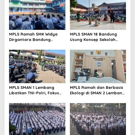
MPLS Ramah SMK Widya
MPLS SMAN 18 Bandung
Dirgantara Bandung
Usung Konsep Sekolah
Tekankan Disiplin, Karakter,
Ramah, Diikuti 506 Siswa
dan Budaya Kerja Industri
Baru
MPLS SMAN 1 Lembang
MPLS Ramah dan Berbasis
Libatkan TNI-Polri, Fokus
Ekologi di SMAN 2 Lembang
Bentuk Karakter dan
Disambut Antusias 420
Wawasan Kebangsaan
Siswa Baru