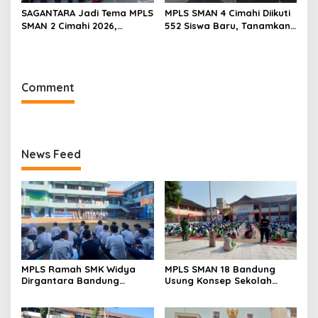
SAGANTARA Jadi Tema MPLS
MPLS SMAN 4 Cimahi Diikuti
SMAN 2 Cimahi 2026,
552 Siswa Baru, Tanamkan
Sekolah Libatkan TNI, Polri
Karakter Panca Waluya
dan BNN
dan Cegah Perundungan
Comment
News Feed
MPLS Ramah SMK Widya
MPLS SMAN 18 Bandung
Dirgantara Bandung
Usung Konsep Sekolah
Tekankan Disiplin, Karakter,
Ramah, Diikuti 506 Siswa
dan Budaya Kerja Industri
Baru