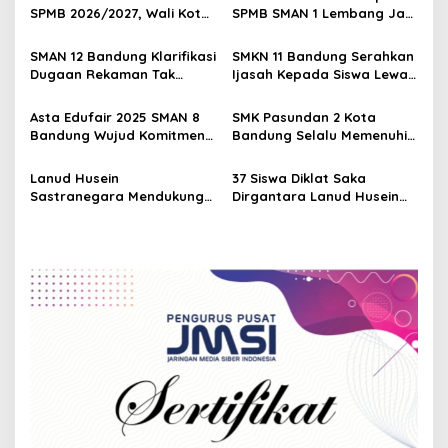
v
SPMB 2026/2027, Wali Kota
SPMB SMAN 1 Lembang Jadi
i
Tegaskan Tak Ada Titip
Rebutan
g
Menitip Siswa
SMAN 12 Bandung Klarifikasi
SMKN 11 Bandung Serahkan
Dugaan Rekaman Tak
Ijasah Kepada Siswa Lewat
a
Pantas, Tegaskan
Program Sajagat Antariksa
t
Komitmen Lindungi Siswa
Asta Edufair 2025 SMAN 8
SMK Pasundan 2 Kota
i
Bandung Wujud Komitmen
Bandung Selalu Memenuhi
Sekolah Memfasilitasi Siswa
Target Siswa Yang
o
Diharapkan
Lanud Husein
37 Siswa Diklat Saka
n
Sastranegara Mendukung
Dirgantara Lanud Husein
Kegiatan Penerbangan
Sastranegara Angkatan
Terjun Malam Siswa Jump
XXI Melaksanakan Latihan
Master Angkatan ke-27
Lapangan