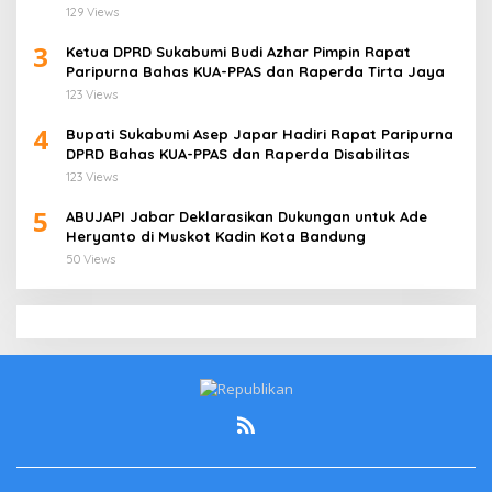
Jati Cirebon
129 Views
3
Ketua DPRD Sukabumi Budi Azhar Pimpin Rapat
Paripurna Bahas KUA-PPAS dan Raperda Tirta Jaya
123 Views
4
Bupati Sukabumi Asep Japar Hadiri Rapat Paripurna
DPRD Bahas KUA-PPAS dan Raperda Disabilitas
123 Views
5
ABUJAPI Jabar Deklarasikan Dukungan untuk Ade
Heryanto di Muskot Kadin Kota Bandung
50 Views