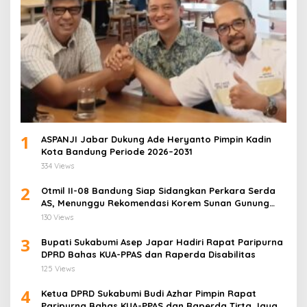
1
ASPANJI Jabar Dukung Ade Heryanto Pimpin Kadin
Kota Bandung Periode 2026–2031
334 Views
2
Otmil II-08 Bandung Siap Sidangkan Perkara Serda
AS, Menunggu Rekomendasi Korem Sunan Gunung
Jati Cirebon
130 Views
3
Bupati Sukabumi Asep Japar Hadiri Rapat Paripurna
DPRD Bahas KUA-PPAS dan Raperda Disabilitas
125 Views
4
Ketua DPRD Sukabumi Budi Azhar Pimpin Rapat
Paripurna Bahas KUA-PPAS dan Raperda Tirta Jaya