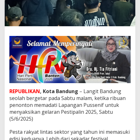
n
g
B
a
n
d
u
n
g
:
P
e
r
p
a
d
REPUBLIKAN
, Kota Bandung
– Langit Bandung
u
seolah bergetar pada Sabtu malam, ketika ribuan
a
penonton memadati Lapangan Pussenif untuk
n
M
menyaksikan gelaran Pestipalin 2025, Sabtu
u
(5/6/2025)
s
i
Pesta rakyat lintas sektor yang tahun ini memasuki
k
edisi keduanya. Lebih dari sekadar festival,
L