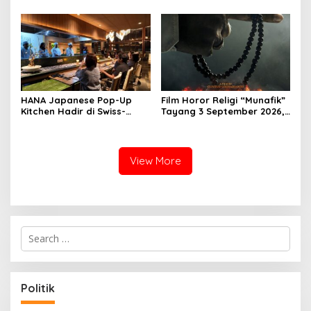
Rasa Khas Nusantara
Sukabumi
HANA Japanese Pop-Up
Film Horor Religi “Munafik”
Kitchen Hadir di Swiss-
Tayang 3 September 2026,
Belresort Dago Heritage
Arya Saloka Perankan
Bandung, Tawarkan
Ustadz Ahli Ruqyah
Pengalaman Omakase
Eksklusif
View More
S
e
a
r
c
Politik
h
f