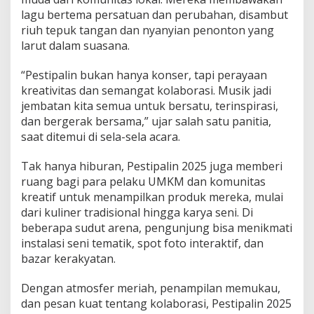
i
lagu bertema persatuan dan perubahan, disambut
P
riuh tepuk tangan dan nyanyian penonton yang
u
larut dalam suasana.
s
s
“Pestipalin bukan hanya konser, tapi perayaan
e
n
kreativitas dan semangat kolaborasi. Musik jadi
i
jembatan kita semua untuk bersatu, terinspirasi,
f
dan bergerak bersama,” ujar salah satu panitia,
saat ditemui di sela-sela acara.
Tak hanya hiburan, Pestipalin 2025 juga memberi
ruang bagi para pelaku UMKM dan komunitas
kreatif untuk menampilkan produk mereka, mulai
dari kuliner tradisional hingga karya seni. Di
beberapa sudut arena, pengunjung bisa menikmati
instalasi seni tematik, spot foto interaktif, dan
bazar kerakyatan.
Dengan atmosfer meriah, penampilan memukau,
dan pesan kuat tentang kolaborasi, Pestipalin 2025