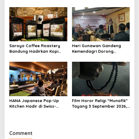
Ekodono: Wadahi Talenta
RSUD Cibabat, Tegaskan
Muda dari Pelosok Tanah
Harus Diikuti Reformasi
Air
Pelayanan
Saroyo Coffee Roastery
Heri Gunawan Gandeng
Bandung Hadirkan Kopi
Kemendagri Dorong
Lokal Premium dengan Cita
Pemberdayaan Ormas di
Rasa Khas Nusantara
Sukabumi
HANA Japanese Pop-Up
Film Horor Religi “Munafik”
Kitchen Hadir di Swiss-
Tayang 3 September 2026,
Belresort Dago Heritage
Arya Saloka Perankan
Bandung, Tawarkan
Ustadz Ahli Ruqyah
Pengalaman Omakase
Eksklusif
Comment