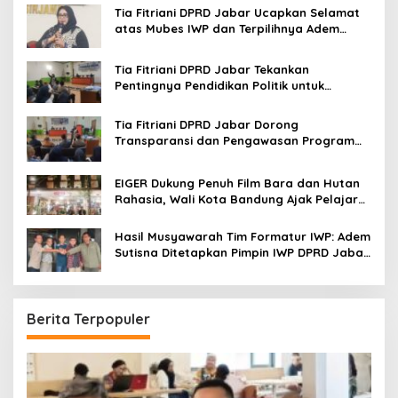
o
Tia Fitriani DPRD Jabar Ucapkan Selamat
r
atas Mubes IWP dan Terpilihnya Adem
:
Sutisna sebagai Ketua IWP Jabar
Tia Fitriani DPRD Jabar Tekankan
Pentingnya Pendidikan Politik untuk
Perkuat Kader NasDem di Kabupaten
Bandung
Tia Fitriani DPRD Jabar Dorong
Transparansi dan Pengawasan Program
Pemprov Jabar hingga Tingkat Desa
EIGER Dukung Penuh Film Bara dan Hutan
Rahasia, Wali Kota Bandung Ajak Pelajar
Menonton
Hasil Musyawarah Tim Formatur IWP: Adem
Sutisna Ditetapkan Pimpin IWP DPRD Jabar
Periode 2026–2028
Berita Terpopuler