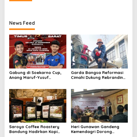
News Feed
Gabung di Soekarno Cup,
Garda Bangsa Reformasi
Anang Maruf-Yusuf
Cimahi Dukung Rebranding
Ekodono: Wadahi Talenta
RSUD Cibabat, Tegaskan
Muda dari Pelosok Tanah
Harus Diikuti Reformasi
Air
Pelayanan
Saroyo Coffee Roastery
Heri Gunawan Gandeng
Bandung Hadirkan Kopi
Kemendagri Dorong
Lokal Premium dengan Cita
Pemberdayaan Ormas di