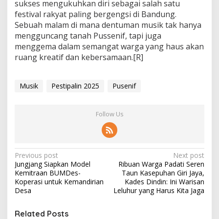
sukses mengukuhkan diri sebagai salah satu
festival rakyat paling bergengsi di Bandung.
Sebuah malam di mana dentuman musik tak hanya
mengguncang tanah Pussenif, tapi juga
menggema dalam semangat warga yang haus akan
ruang kreatif dan kebersamaan.[R]
Musik
Pestipalin 2025
Pusenif
Follow Us
P
Previous post
Next post
Jungjang Siapkan Model
Ribuan Warga Padati Seren
o
Kemitraan BUMDes-
Taun Kasepuhan Giri Jaya,
s
Koperasi untuk Kemandirian
Kades Dindin: Ini Warisan
Desa
Leluhur yang Harus Kita Jaga
t
n
Related Posts