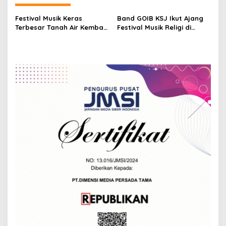
a
v
Festival Musik Keras
Band GOIB KSJ Ikut Ajang
Terbesar Tanah Air Kembali!
Festival Musik Religi di
i
Doomsday Open Air 2025
Masjid Al-Jabbar
g
Usung Tema “Rebirth From
Ruin”
a
t
i
o
n