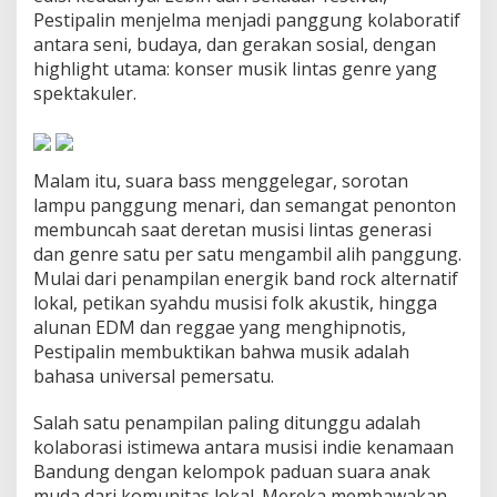
i
Pestipalin menjelma menjadi panggung kolaboratif
n
antara seni, budaya, dan gerakan sosial, dengan
t
highlight utama: konser musik lintas genre yang
a
spektakuler.
s
G
e
n
r
Malam itu, suara bass menggelegar, sorotan
e
lampu panggung menari, dan semangat penonton
L
membuncah saat deretan musisi lintas generasi
e
dan genre satu per satu mengambil alih panggung.
d
a
Mulai dari penampilan energik band rock alternatif
k
lokal, petikan syahdu musisi folk akustik, hingga
k
alunan EDM dan reggae yang menghipnotis,
a
Pestipalin membuktikan bahwa musik adalah
n
bahasa universal pemersatu.
E
n
e
Salah satu penampilan paling ditunggu adalah
r
kolaborasi istimewa antara musisi indie kenamaan
g
Bandung dengan kelompok paduan suara anak
i
muda dari komunitas lokal. Mereka membawakan
d