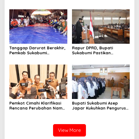
Paripurna DPRD Bahas KUA-
Paripurna Bahas KUA-PPAS
PPAS dan Raperda
dan Raperda Tirta Jaya
Disabilitas
Tanggap Darurat Berakhir,
Rapur DPRD, Bupati
Pemkab Sukabumi
Sukabumi Pastikan
Pemulihan Cipta Mulya
Raperda APBD 2025 Siap
Dimulai
Jadi Perda
Pemkot Cimahi Klarifikasi
Bupati Sukabumi Asep
Rencana Perubahan Nama
Japar Kukuhkan Pengurus
RSUD Cibabat Menjadi
LKKS Periode 2026-2029
RSUD Wijaya Mulya
View More