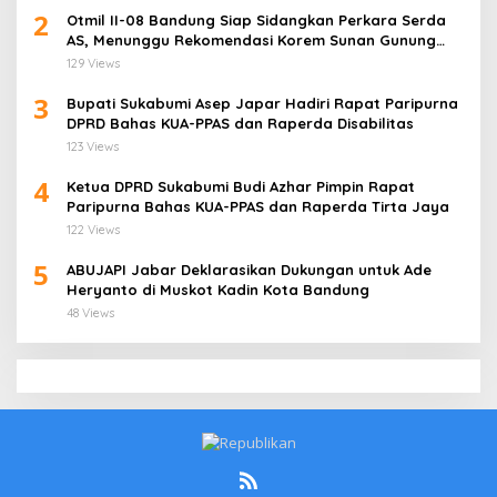
2
Otmil II-08 Bandung Siap Sidangkan Perkara Serda
AS, Menunggu Rekomendasi Korem Sunan Gunung
Jati Cirebon
129 Views
3
Bupati Sukabumi Asep Japar Hadiri Rapat Paripurna
DPRD Bahas KUA-PPAS dan Raperda Disabilitas
123 Views
4
Ketua DPRD Sukabumi Budi Azhar Pimpin Rapat
Paripurna Bahas KUA-PPAS dan Raperda Tirta Jaya
122 Views
5
ABUJAPI Jabar Deklarasikan Dukungan untuk Ade
Heryanto di Muskot Kadin Kota Bandung
48 Views