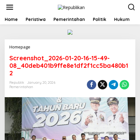
S
k
i
p
Home
Peristiwa
Pemerintahan
Politik
Hukum
t
o
c
o
Homepage
A
n
t
t
Screenshot_2026-01-20-16-15-49-
t
e
a
n
08_40deb401b9ffe8e1df2f1cc5ba480b1
c
t
2
h
m
Republik
January 20, 2026
e
Pemerintahan
n
t