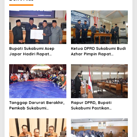
Bupati Sukabumi Asep
Ketua DPRD Sukabumi Budi
Japar Hadiri Rapat
Azhar Pimpin Rapat
Paripurna DPRD Bahas KUA-
Paripurna Bahas KUA-PPAS
PPAS dan Raperda
dan Raperda Tirta Jaya
Disabilitas
Tanggap Darurat Berakhir,
Rapur DPRD, Bupati
Pemkab Sukabumi
Sukabumi Pastikan
Pemulihan Cipta Mulya
Raperda APBD 2025 Siap
Dimulai
Jadi Perda