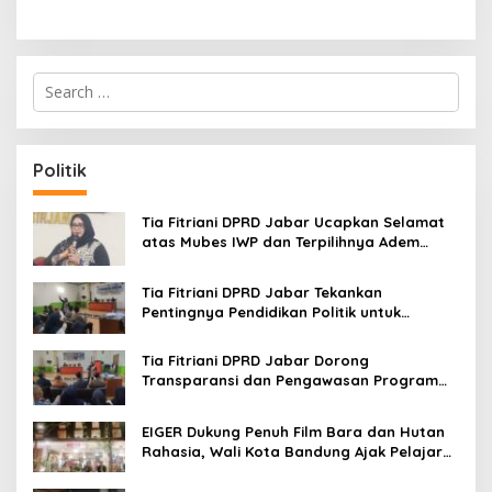
S
e
a
r
c
Politik
h
f
o
Tia Fitriani DPRD Jabar Ucapkan Selamat
r
atas Mubes IWP dan Terpilihnya Adem
:
Sutisna sebagai Ketua IWP Jabar
Tia Fitriani DPRD Jabar Tekankan
Pentingnya Pendidikan Politik untuk
Perkuat Kader NasDem di Kabupaten
Bandung
Tia Fitriani DPRD Jabar Dorong
Transparansi dan Pengawasan Program
Pemprov Jabar hingga Tingkat Desa
EIGER Dukung Penuh Film Bara dan Hutan
Rahasia, Wali Kota Bandung Ajak Pelajar
Menonton