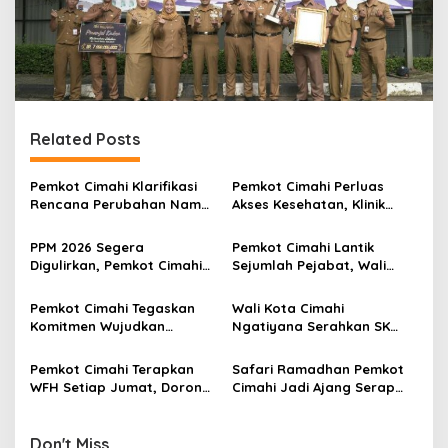
Related Posts
Pemkot Cimahi Klarifikasi
Pemkot Cimahi Perluas
Rencana Perubahan Nama
Akses Kesehatan, Klinik
RSUD Cibabat Menjadi
Sore Resmi Beroperasi di
RSUD Wijaya Mulya
Dua Puskesmas
PPM 2026 Segera
Pemkot Cimahi Lantik
Digulirkan, Pemkot Cimahi
Sejumlah Pejabat, Wali
Targetkan Rampung
Kota Tekankan Integritas
Sebelum HUT ke-25
dan Inovasi Pelayanan
Pemkot Cimahi Tegaskan
Wali Kota Cimahi
Publik
Komitmen Wujudkan
Ngatiyana Serahkan SK
Pendidikan Bermutu untuk
Kenaikan Pangkat ASN
Semua di Hardiknas 2026
pada Apel Rutin
Pemkot Cimahi Terapkan
Safari Ramadhan Pemkot
WFH Setiap Jumat, Dorong
Cimahi Jadi Ajang Serap
Budaya Kerja Berbasis
Aspirasi Warga di 15
Output
Kelurahan
Don't Miss