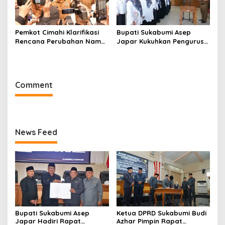
Pemkot Cimahi Klarifikasi
Bupati Sukabumi Asep
Rencana Perubahan Nama
Japar Kukuhkan Pengurus
RSUD Cibabat Menjadi
LKKS Periode 2026-2029
RSUD Wijaya Mulya
Comment
News Feed
Bupati Sukabumi Asep
Ketua DPRD Sukabumi Budi
Japar Hadiri Rapat
Azhar Pimpin Rapat