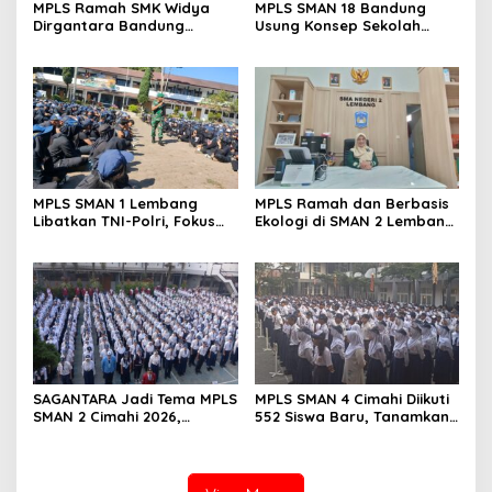
MPLS Ramah SMK Widya
MPLS SMAN 18 Bandung
Dirgantara Bandung
Usung Konsep Sekolah
Tekankan Disiplin, Karakter,
Ramah, Diikuti 506 Siswa
dan Budaya Kerja Industri
Baru
MPLS SMAN 1 Lembang
MPLS Ramah dan Berbasis
Libatkan TNI-Polri, Fokus
Ekologi di SMAN 2 Lembang
Bentuk Karakter dan
Disambut Antusias 420
Wawasan Kebangsaan
Siswa Baru
SAGANTARA Jadi Tema MPLS
MPLS SMAN 4 Cimahi Diikuti
SMAN 2 Cimahi 2026,
552 Siswa Baru, Tanamkan
Sekolah Libatkan TNI, Polri
Karakter Panca Waluya
dan BNN
dan Cegah Perundungan