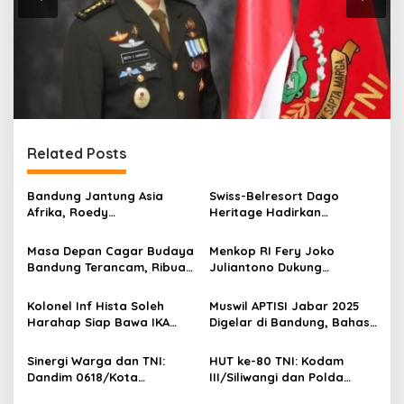
Related Posts
Bandung Jantung Asia
Swiss-Belresort Dago
Afrika, Roedy
Heritage Hadirkan
Wiranatakusumah Serukan
“Ramadan Nights of
Kesadaran Kolektif
Persia”, Sensasi Bukber
Masa Depan Cagar Budaya
Menkop RI Fery Joko
Bernuansa Timur Tengah di
Bandung Terancam, Ribuan
Juliantono Dukung
Dago Atas Bandung
Objek Kehilangan Status
Transformasi IKA Ikopin
Akibat Perda Baru
University Menuju Alumni
Kolonel Inf Hista Soleh
Muswil APTISI Jabar 2025
Berdampak
Harahap Siap Bawa IKA
Digelar di Bandung, Bahas
SMA Negeri 9 Bandung
Penguatan PTS
Lebih Solid dan Modern
Sinergi Warga dan TNI:
HUT ke-80 TNI: Kodam
Dandim 0618/Kota
III/Siliwangi dan Polda
Bandung Ajak Semua
Jabar Gelar Aksi Baksos