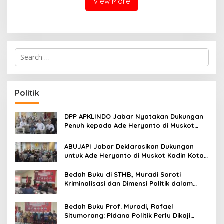
View More
S
e
a
r
c
Politik
h
f
o
DPP APKLINDO Jabar Nyatakan Dukungan
r
Penuh kepada Ade Heryanto di Muskot
:
Kadin Kota Bandung
ABUJAPI Jabar Deklarasikan Dukungan
untuk Ade Heryanto di Muskot Kadin Kota
Bandung
Bedah Buku di STHB, Muradi Soroti
Kriminalisasi dan Dimensi Politik dalam
Penegakan Hukum
Bedah Buku Prof. Muradi, Rafael
Situmorang: Pidana Politik Perlu Dikaji