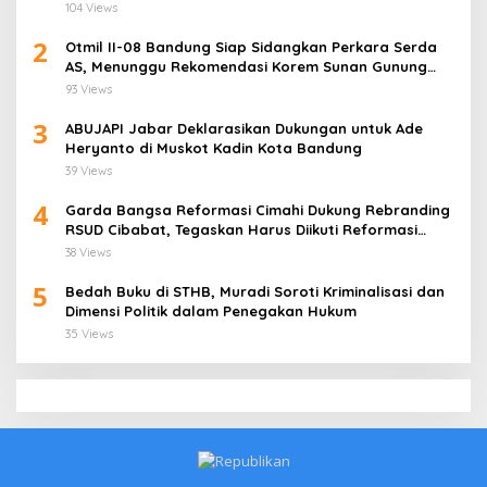
104 Views
2
Otmil II-08 Bandung Siap Sidangkan Perkara Serda
AS, Menunggu Rekomendasi Korem Sunan Gunung
Jati Cirebon
93 Views
3
ABUJAPI Jabar Deklarasikan Dukungan untuk Ade
Heryanto di Muskot Kadin Kota Bandung
39 Views
4
Garda Bangsa Reformasi Cimahi Dukung Rebranding
RSUD Cibabat, Tegaskan Harus Diikuti Reformasi
Pelayanan
38 Views
5
Bedah Buku di STHB, Muradi Soroti Kriminalisasi dan
Dimensi Politik dalam Penegakan Hukum
35 Views