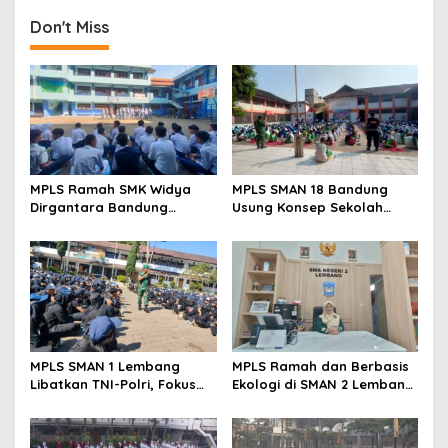
Elemen Bangun Kota
Masif di Bandung
Bandung yang Kondusif
Don't Miss
MPLS Ramah SMK Widya
MPLS SMAN 18 Bandung
Dirgantara Bandung
Usung Konsep Sekolah
Tekankan Disiplin, Karakter,
Ramah, Diikuti 506 Siswa
dan Budaya Kerja Industri
Baru
MPLS SMAN 1 Lembang
MPLS Ramah dan Berbasis
Libatkan TNI-Polri, Fokus
Ekologi di SMAN 2 Lembang
Bentuk Karakter dan
Disambut Antusias 420
Wawasan Kebangsaan
Siswa Baru