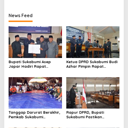
News Feed
Bupati Sukabumi Asep
Ketua DPRD Sukabumi Budi
Japar Hadiri Rapat
Azhar Pimpin Rapat
Paripurna DPRD Bahas KUA-
Paripurna Bahas KUA-PPAS
PPAS dan Raperda
dan Raperda Tirta Jaya
Disabilitas
Tanggap Darurat Berakhir,
Rapur DPRD, Bupati
Pemkab Sukabumi
Sukabumi Pastikan
Pemulihan Cipta Mulya
Raperda APBD 2025 Siap
Dimulai
Jadi Perda