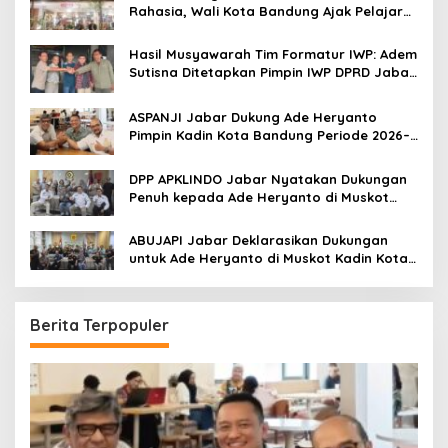
r
Rahasia, Wali Kota Bandung Ajak Pelajar
:
Menonton
Hasil Musyawarah Tim Formatur IWP: Adem
Sutisna Ditetapkan Pimpin IWP DPRD Jabar
Periode 2026–2028
ASPANJI Jabar Dukung Ade Heryanto
Pimpin Kadin Kota Bandung Periode 2026–
2031
DPP APKLINDO Jabar Nyatakan Dukungan
Penuh kepada Ade Heryanto di Muskot
Kadin Kota Bandung
ABUJAPI Jabar Deklarasikan Dukungan
untuk Ade Heryanto di Muskot Kadin Kota
Bandung
Berita Terpopuler