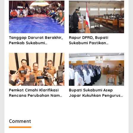
PPAS dan Raperda
dan Raperda Tirta Jaya
Disabilitas
Tanggap Darurat Berakhir,
Rapur DPRD, Bupati
Pemkab Sukabumi
Sukabumi Pastikan
Pemulihan Cipta Mulya
Raperda APBD 2025 Siap
Dimulai
Jadi Perda
Pemkot Cimahi Klarifikasi
Bupati Sukabumi Asep
Rencana Perubahan Nama
Japar Kukuhkan Pengurus
RSUD Cibabat Menjadi
LKKS Periode 2026-2029
RSUD Wijaya Mulya
Comment