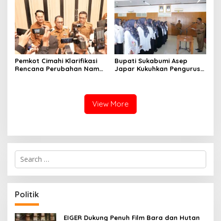
Pemkot Cimahi Klarifikasi
Bupati Sukabumi Asep
Rencana Perubahan Nama
Japar Kukuhkan Pengurus
RSUD Cibabat Menjadi
LKKS Periode 2026-2029
RSUD Wijaya Mulya
View More
S
e
a
r
c
Politik
h
f
o
EIGER Dukung Penuh Film Bara dan Hutan