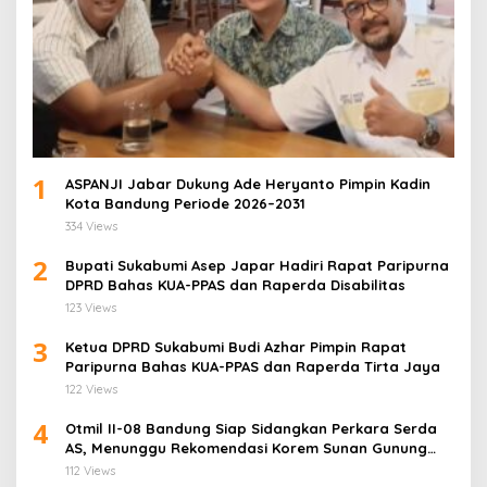
1
ASPANJI Jabar Dukung Ade Heryanto Pimpin Kadin
Kota Bandung Periode 2026–2031
334 Views
2
Bupati Sukabumi Asep Japar Hadiri Rapat Paripurna
DPRD Bahas KUA-PPAS dan Raperda Disabilitas
123 Views
3
Ketua DPRD Sukabumi Budi Azhar Pimpin Rapat
Paripurna Bahas KUA-PPAS dan Raperda Tirta Jaya
122 Views
4
Otmil II-08 Bandung Siap Sidangkan Perkara Serda
AS, Menunggu Rekomendasi Korem Sunan Gunung
Jati Cirebon
112 Views