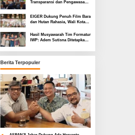
Transparansi dan Pengawasan
Program Pemprov Jabar hingga
Tingkat Desa
EIGER Dukung Penuh Film Bara
dan Hutan Rahasia, Wali Kota
Bandung Ajak Pelajar Menonton
Hasil Musyawarah Tim Formatur
IWP: Adem Sutisna Ditetapkan
Pimpin IWP DPRD Jabar
Periode 2026–2028
Berita Terpopuler
ASPANJI Jabar Dukung Ade Heryanto