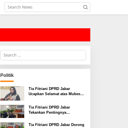
S
e
a
r
c
Politik
h
f
o
Tia Fitriani DPRD Jabar
r
Ucapkan Selamat atas Mubes
:
IWP dan Terpilihnya Adem
Sutisna sebagai Ketua IWP
Tia Fitriani DPRD Jabar
Jabar
Tekankan Pentingnya
Pendidikan Politik untuk
Perkuat Kader NasDem di
Tia Fitriani DPRD Jabar Dorong
Kabupaten Bandung