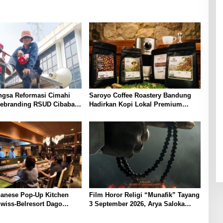
ngsa Reformasi Cimahi
Saroyo Coffee Roastery Bandung
ebranding RSUD Cibabat,
Hadirkan Kopi Lokal Premium
Harus Diikuti Reformasi
dengan Cita Rasa Khas Nusantara
n
anese Pop-Up Kitchen
Film Horor Religi “Munafik” Tayang
Swiss-Belresort Dago
3 September 2026, Arya Saloka
 Bandung, Tawarkan
Perankan Ustadz Ahli Ruqyah
an Omakase Eksklusif