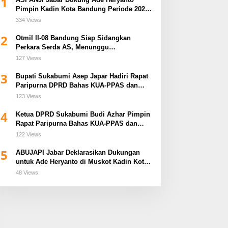
1
Pimpin Kadin Kota Bandung Periode 2026–
2031
334 Views
2
Otmil II-08 Bandung Siap Sidangkan
Perkara Serda AS, Menunggu
Rekomendasi Korem Sunan Gunung Jati
127 Views
Cirebon
3
Bupati Sukabumi Asep Japar Hadiri Rapat
Paripurna DPRD Bahas KUA-PPAS dan
Raperda Disabilitas
123 Views
4
Ketua DPRD Sukabumi Budi Azhar Pimpin
Rapat Paripurna Bahas KUA-PPAS dan
Raperda Tirta Jaya
122 Views
5
ABUJAPI Jabar Deklarasikan Dukungan
untuk Ade Heryanto di Muskot Kadin Kota
Bandung
48 Views