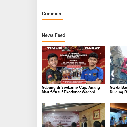
Comment
News Feed
Gabung di Soekarno Cup, Anang
Garda Ba
Maruf-Yusuf Ekodono: Wadahi
Dukung R
Talenta Muda dari Pelosok Tanah
Tegaskan 
Air
Pelayana