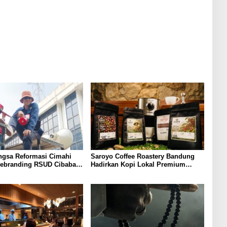
ngsa Reformasi Cimahi
Saroyo Coffee Roastery Bandung
ebranding RSUD Cibabat,
Hadirkan Kopi Lokal Premium
Harus Diikuti Reformasi
dengan Cita Rasa Khas Nusantara
n