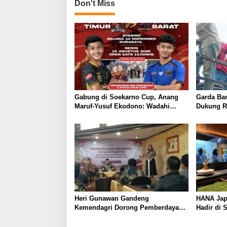
Don't Miss
Gabung di Soekarno Cup, Anang
Garda Ba
Maruf-Yusuf Ekodono: Wadahi
Dukung R
Talenta Muda dari Pelosok Tanah
Tegaskan 
Air
Pelayana
Heri Gunawan Gandeng
HANA Jap
Kemendagri Dorong Pemberdayaan
Hadir di 
Ormas di Sukabumi
Heritage
Pengalam