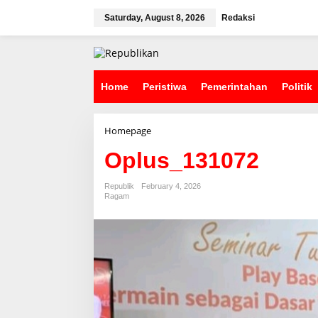
S
k
Saturday, August 8, 2026
Redaksi
i
p
t
o
c
Home
Peristiwa
Pemerintahan
Politik
o
n
t
Homepage
A
e
t
n
Oplus_131072
t
t
a
c
Republik
February 4, 2026
h
Ragam
m
e
n
t