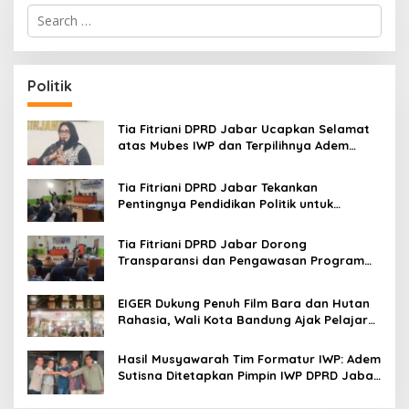
S
e
a
r
c
Politik
h
f
o
Tia Fitriani DPRD Jabar Ucapkan Selamat
r
atas Mubes IWP dan Terpilihnya Adem
:
Sutisna sebagai Ketua IWP Jabar
Tia Fitriani DPRD Jabar Tekankan
Pentingnya Pendidikan Politik untuk
Perkuat Kader NasDem di Kabupaten
Bandung
Tia Fitriani DPRD Jabar Dorong
Transparansi dan Pengawasan Program
Pemprov Jabar hingga Tingkat Desa
EIGER Dukung Penuh Film Bara dan Hutan
Rahasia, Wali Kota Bandung Ajak Pelajar
Menonton
Hasil Musyawarah Tim Formatur IWP: Adem
Sutisna Ditetapkan Pimpin IWP DPRD Jabar
Periode 2026–2028