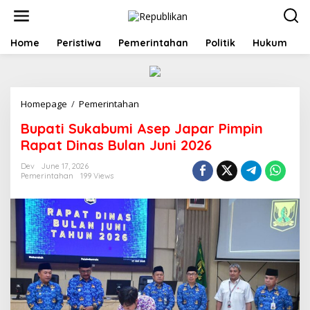
S
k
i
p
Home
Peristiwa
Pemerintahan
Politik
Hukum
t
o
c
o
Homepage
/
Pemerintahan
B
n
u
t
Bupati Sukabumi Asep Japar Pimpin
p
e
a
n
Rapat Dinas Bulan Juni 2026
t
t
i
Dev
June 17, 2026
Pemerintahan
199 Views
S
u
k
a
b
u
m
i
A
s
e