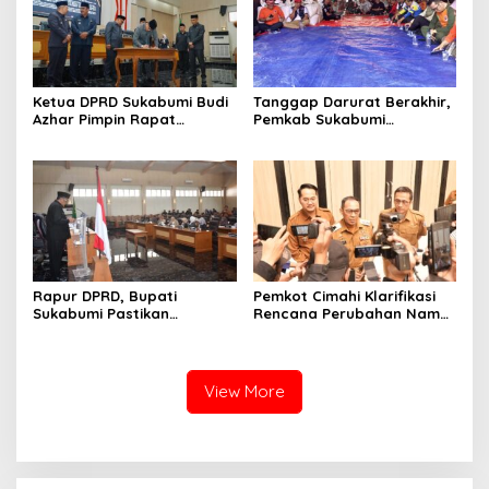
Ketua DPRD Sukabumi Budi
Tanggap Darurat Berakhir,
Azhar Pimpin Rapat
Pemkab Sukabumi
Paripurna Bahas KUA-PPAS
Pemulihan Cipta Mulya
dan Raperda Tirta Jaya
Dimulai
Rapur DPRD, Bupati
Pemkot Cimahi Klarifikasi
Sukabumi Pastikan
Rencana Perubahan Nama
Raperda APBD 2025 Siap
RSUD Cibabat Menjadi
Jadi Perda
RSUD Wijaya Mulya
View More