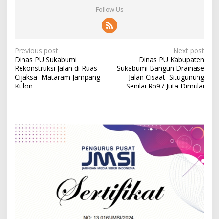
Follow Us
P
Previous post
Next post
Dinas PU Sukabumi
Dinas PU Kabupaten
o
Rekonstruksi Jalan di Ruas
Sukabumi Bangun Drainase
s
Cijaksa–Mataram Jampang
Jalan Cisaat–Situgunung
Kulon
Senilai Rp97 Juta Dimulai
t
n
a
v
i
g
a
t
i
o