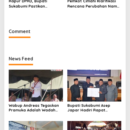
Rapur DPRD, Bupati
Pemkot Cimahi Klarifikasi
Sukabumi Pastikan
Rencana Perubahan Nama
Raperda APBD 2025 Siap
RSUD Cibabat Menjadi
Jadi Perda
RSUD Wijaya Mulya
Comment
News Feed
Wabup Andreas Tegaskan
Bupati Sukabumi Asep
Pramuka Adalah Wadah
Japar Hadiri Rapat
Strategis Membangun
Paripurna DPRD Bahas KUA-
Karakter Generasi Muda
PPAS dan Raperda
Disabilitas