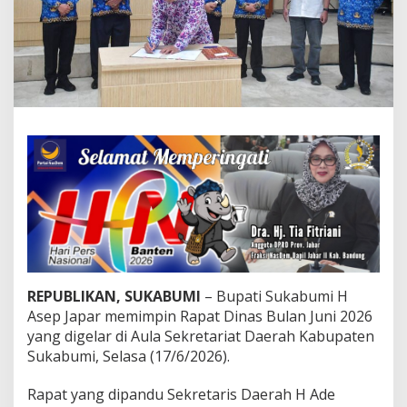
p
J
a
p
a
r
P
i
m
p
i
n
R
a
p
a
t
D
REPUBLIKAN, SUKABUMI
– Bupati Sukabumi H
i
Asep Japar memimpin Rapat Dinas Bulan Juni 2026
n
yang digelar di Aula Sekretariat Daerah Kabupaten
a
s
Sukabumi, Selasa (17/6/2026).
B
u
Rapat yang dipandu Sekretaris Daerah H Ade
l