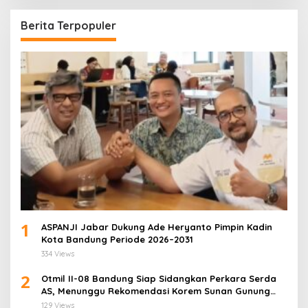
Berita Terpopuler
1
ASPANJI Jabar Dukung Ade Heryanto Pimpin Kadin
Kota Bandung Periode 2026–2031
334 Views
2
Otmil II-08 Bandung Siap Sidangkan Perkara Serda
AS, Menunggu Rekomendasi Korem Sunan Gunung
Jati Cirebon
129 Views