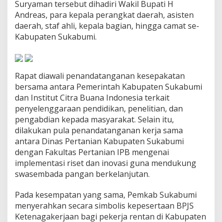
Suryaman tersebut dihadiri Wakil Bupati H
a
Andreas, para kepala perangkat daerah, asisten
n
J
daerah, staf ahli, kepala bagian, hingga camat se-
u
Kabupaten Sukabumi.
n
i
2
0
Rapat diawali penandatanganan kesepakatan
2
6
bersama antara Pemerintah Kabupaten Sukabumi
dan Institut Citra Buana Indonesia terkait
penyelenggaraan pendidikan, penelitian, dan
pengabdian kepada masyarakat. Selain itu,
dilakukan pula penandatanganan kerja sama
antara Dinas Pertanian Kabupaten Sukabumi
dengan Fakultas Pertanian IPB mengenai
implementasi riset dan inovasi guna mendukung
swasembada pangan berkelanjutan.
Pada kesempatan yang sama, Pemkab Sukabumi
menyerahkan secara simbolis kepesertaan BPJS
Ketenagakerjaan bagi pekerja rentan di Kabupaten