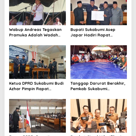
Wabup Andreas Tegaskan
Bupati Sukabumi Asep
Pramuka Adalah Wadah
Japar Hadiri Rapat
Strategis Membangun
Paripurna DPRD Bahas KUA-
Karakter Generasi Muda
PPAS dan Raperda
Disabilitas
Ketua DPRD Sukabumi Budi
Tanggap Darurat Berakhir,
Azhar Pimpin Rapat
Pemkab Sukabumi
Paripurna Bahas KUA-PPAS
Pemulihan Cipta Mulya
dan Raperda Tirta Jaya
Dimulai