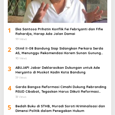
1
Eka Santosa Prihatin Konflik Fei Febriyanti dan Fifie
Rahardja, Harap Ada Jalan Damai
99 Views
2
Otmil II-08 Bandung Siap Sidangkan Perkara Serda
AS, Menunggu Rekomendasi Korem Sunan Gunung
Jati Cirebon
90 Views
3
ABUJAPI Jabar Deklarasikan Dukungan untuk Ade
Heryanto di Muskot Kadin Kota Bandung
39 Views
4
Garda Bangsa Reformasi Cimahi Dukung Rebranding
RSUD Cibabat, Tegaskan Harus Diikuti Reformasi
Pelayanan
38 Views
5
Bedah Buku di STHB, Muradi Soroti Kriminalisasi dan
Dimensi Politik dalam Penegakan Hukum