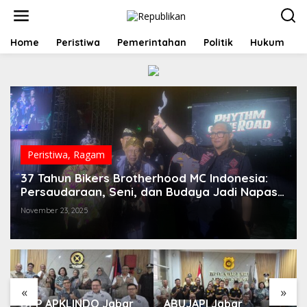
S
k
i
p
Home
Peristiwa
Pemerintahan
Politik
Hukum
t
o
c
o
n
t
e
n
t
Peristiwa
,
Ragam
37 Tahun Bikers Brotherhood MC Indonesia:
Persaudaraan, Seni, dan Budaya Jadi Napas
Perayaan Akbar
November 23, 2025
«
»
DPP APKLINDO Jabar
ABUJAPI Jabar