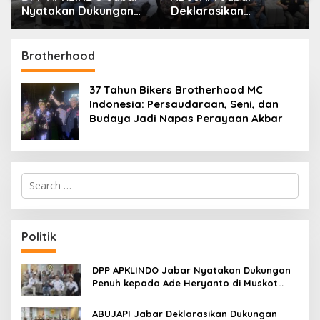
Nyatakan Dukungan
Deklarasikan
Penuh kepada Ade
Dukungan untuk Ade
Heryanto di Muskot
Heryanto di Muskot
Kadin Kota Bandung
Kadin Kota Bandung
Brotherhood
37 Tahun Bikers Brotherhood MC
Indonesia: Persaudaraan, Seni, dan
Budaya Jadi Napas Perayaan Akbar
S
e
a
r
c
Politik
h
f
o
DPP APKLINDO Jabar Nyatakan Dukungan
r
Penuh kepada Ade Heryanto di Muskot
:
Kadin Kota Bandung
ABUJAPI Jabar Deklarasikan Dukungan