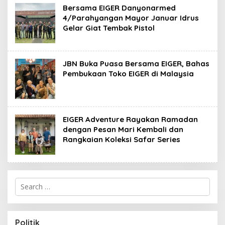
Bersama EIGER Danyonarmed
4/Parahyangan Mayor Januar Idrus
Gelar Giat Tembak Pistol
JBN Buka Puasa Bersama EIGER, Bahas
Pembukaan Toko EIGER di Malaysia
EIGER Adventure Rayakan Ramadan
dengan Pesan Mari Kembali dan
Rangkaian Koleksi Safar Series
S
e
a
r
c
Politik