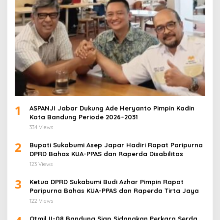
1
ASPANJI Jabar Dukung Ade Heryanto Pimpin Kadin
Kota Bandung Periode 2026–2031
334 Views
2
Bupati Sukabumi Asep Japar Hadiri Rapat Paripurna
DPRD Bahas KUA-PPAS dan Raperda Disabilitas
123 Views
3
Ketua DPRD Sukabumi Budi Azhar Pimpin Rapat
Paripurna Bahas KUA-PPAS dan Raperda Tirta Jaya
122 Views
Otmil II-08 Bandung Siap Sidangkan Perkara Serda