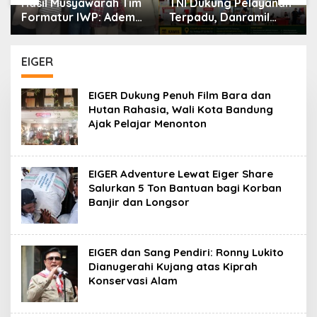
Hasil Musyawarah Tim
TNI Dukung Pelayanan
Formatur IWP: Adem
Terpadu, Danramil
Sutisna Ditetapkan
Sukaraja Hadiri Rekam
Pimpin IWP DPRD
E-KTP, Pemeriksaan
Jabar Periode 2026–
Mata, dan Bazar
EIGER
2028
UMKM
EIGER Dukung Penuh Film Bara dan
Hutan Rahasia, Wali Kota Bandung
Ajak Pelajar Menonton
EIGER Adventure Lewat Eiger Share
Salurkan 5 Ton Bantuan bagi Korban
Banjir dan Longsor
EIGER dan Sang Pendiri: Ronny Lukito
Dianugerahi Kujang atas Kiprah
Konservasi Alam