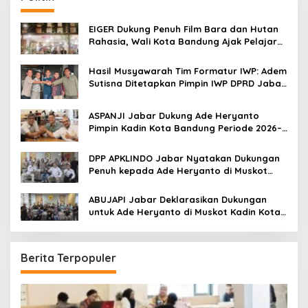
h
f
o
EIGER Dukung Penuh Film Bara dan Hutan
r
Rahasia, Wali Kota Bandung Ajak Pelajar
:
Menonton
Hasil Musyawarah Tim Formatur IWP: Adem
Sutisna Ditetapkan Pimpin IWP DPRD Jabar
Periode 2026–2028
ASPANJI Jabar Dukung Ade Heryanto
Pimpin Kadin Kota Bandung Periode 2026–
2031
DPP APKLINDO Jabar Nyatakan Dukungan
Penuh kepada Ade Heryanto di Muskot
Kadin Kota Bandung
ABUJAPI Jabar Deklarasikan Dukungan
untuk Ade Heryanto di Muskot Kadin Kota
Bandung
Berita Terpopuler