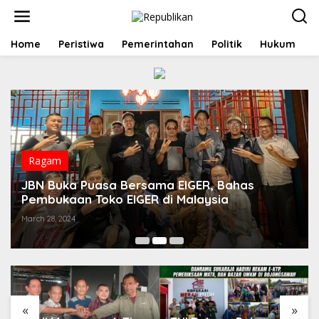
S
k
i
p
Home
Peristiwa
Pemerintahan
Politik
Hukum
t
o
c
o
n
t
e
n
t
Ragam
JBN Buka Puasa Bersama EIGER, Bahas
Pembukaan Toko EIGER di Malaysia
March 28, 2024
«
»