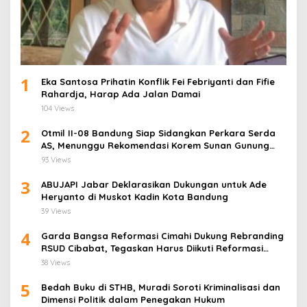
1
Eka Santosa Prihatin Konflik Fei Febriyanti dan Fifie
Rahardja, Harap Ada Jalan Damai
104 Views
2
Otmil II-08 Bandung Siap Sidangkan Perkara Serda
AS, Menunggu Rekomendasi Korem Sunan Gunung
Jati Cirebon
93 Views
3
ABUJAPI Jabar Deklarasikan Dukungan untuk Ade
Heryanto di Muskot Kadin Kota Bandung
39 Views
4
Garda Bangsa Reformasi Cimahi Dukung Rebranding
RSUD Cibabat, Tegaskan Harus Diikuti Reformasi
Pelayanan
38 Views
5
Bedah Buku di STHB, Muradi Soroti Kriminalisasi dan
Dimensi Politik dalam Penegakan Hukum