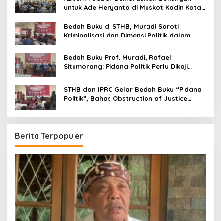
untuk Ade Heryanto di Muskot Kadin Kota
Bandung
Bedah Buku di STHB, Muradi Soroti
Kriminalisasi dan Dimensi Politik dalam
Penegakan Hukum
Bedah Buku Prof. Muradi, Rafael
Situmorang: Pidana Politik Perlu Dikaji
Secara Objektif
STHB dan IPRC Gelar Bedah Buku “Pidana
Politik”, Bahas Obstruction of Justice
hingga Amnesti Presiden
Berita Terpopuler