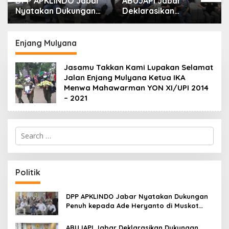
DPP APKLINDO Jabar
ABUJAPI Jabar
Nyatakan Dukungan
Deklarasikan
Penuh kepada Ade
Dukungan untuk Ade
Heryanto di Muskot
Heryanto di Muskot
Kadin Kota Bandung
Kadin Kota Bandung
Enjang Mulyana
Jasamu Takkan Kami Lupakan Selamat
Jalan Enjang Mulyana Ketua IKA
Menwa Mahawarman YON XI/UPI 2014
– 2021
S
e
a
r
c
Politik
h
f
o
DPP APKLINDO Jabar Nyatakan Dukungan
r
Penuh kepada Ade Heryanto di Muskot
:
Kadin Kota Bandung
ABUJAPI Jabar Deklarasikan Dukungan