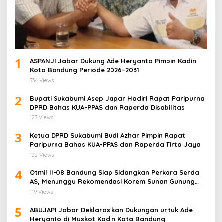
1
ASPANJI Jabar Dukung Ade Heryanto Pimpin Kadin
Kota Bandung Periode 2026–2031
334 Views
2
Bupati Sukabumi Asep Japar Hadiri Rapat Paripurna
DPRD Bahas KUA-PPAS dan Raperda Disabilitas
123 Views
3
Ketua DPRD Sukabumi Budi Azhar Pimpin Rapat
Paripurna Bahas KUA-PPAS dan Raperda Tirta Jaya
122 Views
4
Otmil II-08 Bandung Siap Sidangkan Perkara Serda
AS, Menunggu Rekomendasi Korem Sunan Gunung
Jati Cirebon
119 Views
5
ABUJAPI Jabar Deklarasikan Dukungan untuk Ade
Heryanto di Muskot Kadin Kota Bandung