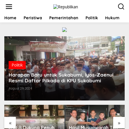
S
k
i
p
Home
Peristiwa
Pemerintahan
Politik
Hukum
t
o
c
o
n
t
e
n
t
Politik
Harapan Baru untuk Sukabumi, Iyos-Zaenul
Resmi Daftar Pilkada di KPU Sukabumi
August 29, 2024
«
»
Hasil Musyawarah Tim
TNI Dukung Pelayanan