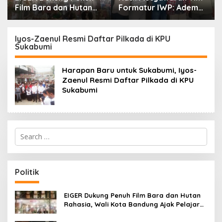
Formatur IWP: Adem
Terpadu, Danramil
Sutisna Ditetapkan
Sukaraja Hadiri Rekam
r
Pimpin IWP DPRD
E-KTP, Pemeriksaan
Jabar Periode 2026–
Mata, dan Bazar
Iyos-Zaenul Resmi Daftar Pilkada di KPU
Sukabumi
2028
UMKM
Harapan Baru untuk Sukabumi, Iyos-
Zaenul Resmi Daftar Pilkada di KPU
Sukabumi
S
e
a
r
c
Politik
h
f
o
EIGER Dukung Penuh Film Bara dan Hutan
r
Rahasia, Wali Kota Bandung Ajak Pelajar
:
Menonton