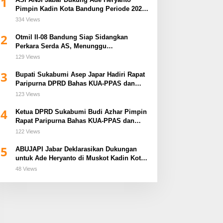
1
Pimpin Kadin Kota Bandung Periode 2026–
2031
334 Views
2
Otmil II-08 Bandung Siap Sidangkan
Perkara Serda AS, Menunggu
Rekomendasi Korem Sunan Gunung Jati
129 Views
Cirebon
3
Bupati Sukabumi Asep Japar Hadiri Rapat
Paripurna DPRD Bahas KUA-PPAS dan
Raperda Disabilitas
123 Views
4
Ketua DPRD Sukabumi Budi Azhar Pimpin
Rapat Paripurna Bahas KUA-PPAS dan
Raperda Tirta Jaya
122 Views
5
ABUJAPI Jabar Deklarasikan Dukungan
untuk Ade Heryanto di Muskot Kadin Kota
Bandung
48 Views