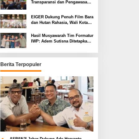
Transparansi dan Pengawasan
Program Pemprov Jabar hingga
Tingkat Desa
EIGER Dukung Penuh Film Bara
dan Hutan Rahasia, Wali Kota
Bandung Ajak Pelajar Menonton
Hasil Musyawarah Tim Formatur
IWP: Adem Sutisna Ditetapkan
Pimpin IWP DPRD Jabar
Periode 2026–2028
Berita Terpopuler
ASPANJI Jabar Dukung Ade Heryanto