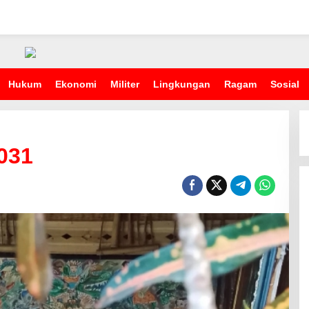
Hukum
Ekonomi
Militer
Lingkungan
Ragam
Sosial
031