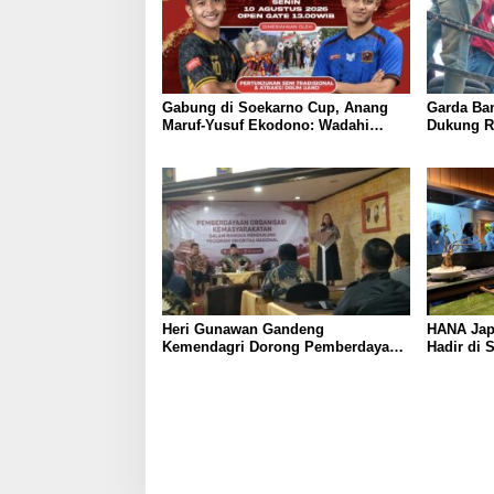
Gabung di Soekarno Cup, Anang
Garda Ba
Maruf-Yusuf Ekodono: Wadahi
Dukung R
Talenta Muda dari Pelosok Tanah
Tegaskan 
Air
Pelayana
Heri Gunawan Gandeng
HANA Jap
Kemendagri Dorong Pemberdayaan
Hadir di 
Ormas di Sukabumi
Heritage
Pengalam