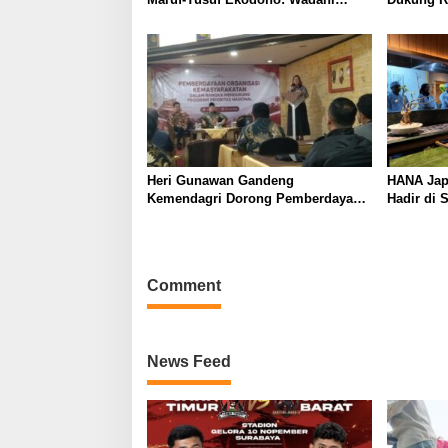
Talenta Muda dari Pelosok Tanah
Tegaskan 
Air
Pelayana
Heri Gunawan Gandeng
HANA Jap
Kemendagri Dorong Pemberdayaan
Hadir di 
Ormas di Sukabumi
Heritage
Pengalam
Comment
News Feed