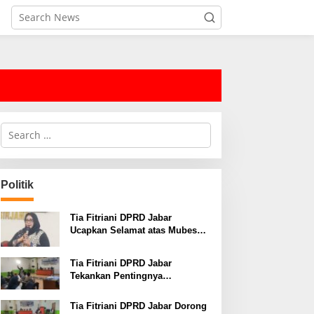
S
e
a
r
c
Politik
h
f
o
Tia Fitriani DPRD Jabar
r
Ucapkan Selamat atas Mubes
:
IWP dan Terpilihnya Adem
Sutisna sebagai Ketua IWP
Tia Fitriani DPRD Jabar
Jabar
Tekankan Pentingnya
Pendidikan Politik untuk
Perkuat Kader NasDem di
Tia Fitriani DPRD Jabar Dorong
Kabupaten Bandung