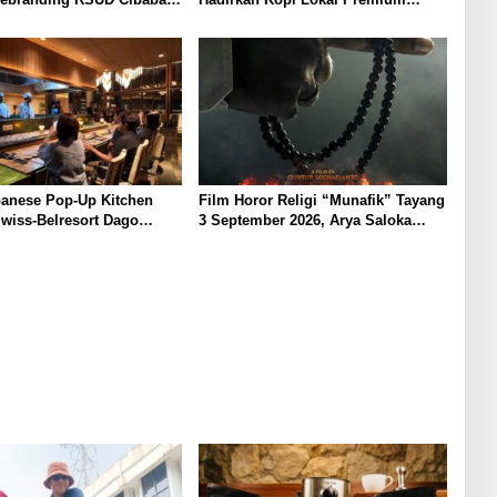
Harus Diikuti Reformasi
dengan Cita Rasa Khas Nusantara
n
anese Pop-Up Kitchen
Film Horor Religi “Munafik” Tayang
Swiss-Belresort Dago
3 September 2026, Arya Saloka
 Bandung, Tawarkan
Perankan Ustadz Ahli Ruqyah
an Omakase Eksklusif