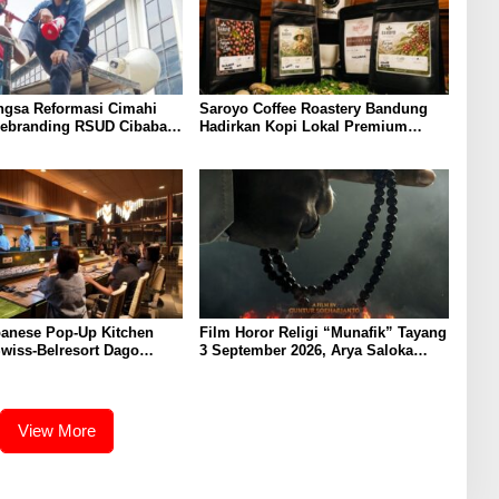
ngsa Reformasi Cimahi
Saroyo Coffee Roastery Bandung
ebranding RSUD Cibabat,
Hadirkan Kopi Lokal Premium
Harus Diikuti Reformasi
dengan Cita Rasa Khas Nusantara
n
anese Pop-Up Kitchen
Film Horor Religi “Munafik” Tayang
Swiss-Belresort Dago
3 September 2026, Arya Saloka
 Bandung, Tawarkan
Perankan Ustadz Ahli Ruqyah
an Omakase Eksklusif
View More