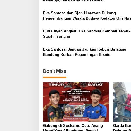
Rahardja, Harap Ada Jalan Damai
Eka Santosa dan Djen Himawan Dukung
Pengembangan Wisata Budaya Kedaton Giri Nus
Cinta Ayah Angkat: Eka Santosa Kembali Temuk
Sarah Tsunami
Eka Santosa: Jangan Jadikan Kebun Binatang
Bandung Korban Kepentingan Bisnis
Don't Miss
Gabung di Soekarno Cup, Anang
Garda Ba
Maruf-Yusuf Ekodono: Wadahi
Dukung R