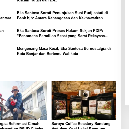
Ancam Hutan dan DAS
Eka Santosa Soroti Penunjukan Susi Pudjiastuti di
antara
Bank bjb: Antara Kebanggaan dan Kekhawatiran
an
Eka Santosa Soroti Proses Hukum Sekjen PDIP:
“Fenomena Peradilan Sesat yang Sarat Rekayasa
Politik”
Mengenang Masa Kecil, Eka Santosa Bernostalgia di
Kota Banjar dan Bertemu Walikota
ngsa Reformasi Cimahi
Saroyo Coffee Roastery Bandung
ebranding RSUD Cibabat,
Hadirkan Kopi Lokal Premium