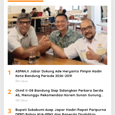
1
ASPANJI Jabar Dukung Ade Heryanto Pimpin Kadin
Kota Bandung Periode 2026–2031
334 Views
2
Otmil II-08 Bandung Siap Sidangkan Perkara Serda
AS, Menunggu Rekomendasi Korem Sunan Gunung
Jati Cirebon
130 Views
3
Bupati Sukabumi Asep Japar Hadiri Rapat Paripurna
DPRD Bahas KUA-PPAS dan Raperda Disabilitas