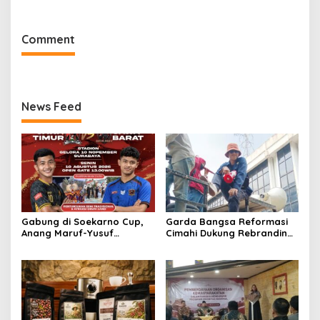
Bandung, Tawarkan
di Sempadan Sungai
Pengalaman Omakase
Eksklusif
Comment
News Feed
Gabung di Soekarno Cup,
Garda Bangsa Reformasi
Anang Maruf-Yusuf
Cimahi Dukung Rebranding
Ekodono: Wadahi Talenta
RSUD Cibabat, Tegaskan
Muda dari Pelosok Tanah
Harus Diikuti Reformasi
Air
Pelayanan