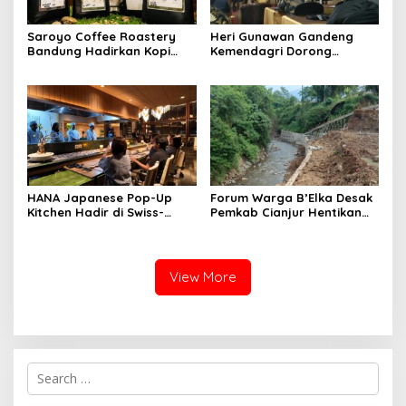
Saroyo Coffee Roastery
Heri Gunawan Gandeng
Bandung Hadirkan Kopi
Kemendagri Dorong
Lokal Premium dengan Cita
Pemberdayaan Ormas di
Rasa Khas Nusantara
Sukabumi
HANA Japanese Pop-Up
Forum Warga B’Elka Desak
Kitchen Hadir di Swiss-
Pemkab Cianjur Hentikan
Belresort Dago Heritage
Total Pembangunan Hotel
Bandung, Tawarkan
di Sempadan Sungai
Pengalaman Omakase
Eksklusif
View More
S
e
a