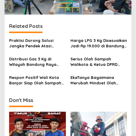
Related Posts
Praktisi Dorong Solusi
Harga LPG 3 Kg Disesuaikan
Jangka Pendek Atasi
Jadi Rp 19.000 di Bandung
Darurat Sampah Bandung
Raya, Pemerintah Pastikan
Raya
Stok Aman dan
Distribusi Gas 3 Kg di
Serius Olah Sampah
Pengawasan Diperketat
Wilayah Bandung Raya
Walikota & Ketua DPRD
Tetap Aman, Pemda dan
Kota Pekalongan Kunjungi
Aparat Diminta Awasi
Hejotekno
Respon Positif Wali Kota
EkaTanya Bagaimana
Pangkalan Nakal
Banjar Siap Olah Sampah
Merubah Mindset Olah
ala KaMiSaMa Yang Ramah
Sampah & Fungsi Bantaran
Lingkungan
Sungai di Bandung Raya?
Don't Miss