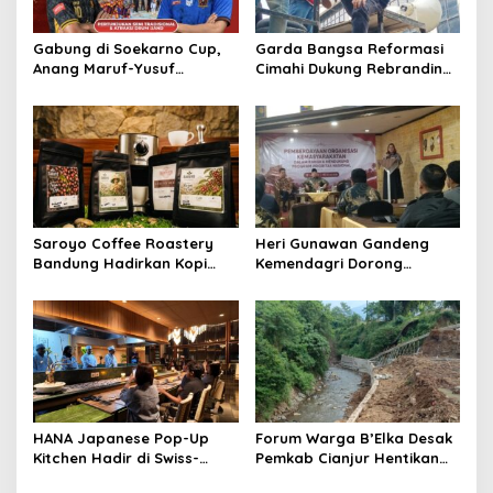
Gabung di Soekarno Cup,
Garda Bangsa Reformasi
Anang Maruf-Yusuf
Cimahi Dukung Rebranding
Ekodono: Wadahi Talenta
RSUD Cibabat, Tegaskan
Muda dari Pelosok Tanah
Harus Diikuti Reformasi
Air
Pelayanan
Saroyo Coffee Roastery
Heri Gunawan Gandeng
Bandung Hadirkan Kopi
Kemendagri Dorong
Lokal Premium dengan Cita
Pemberdayaan Ormas di
Rasa Khas Nusantara
Sukabumi
HANA Japanese Pop-Up
Forum Warga B’Elka Desak
Kitchen Hadir di Swiss-
Pemkab Cianjur Hentikan
Belresort Dago Heritage
Total Pembangunan Hotel