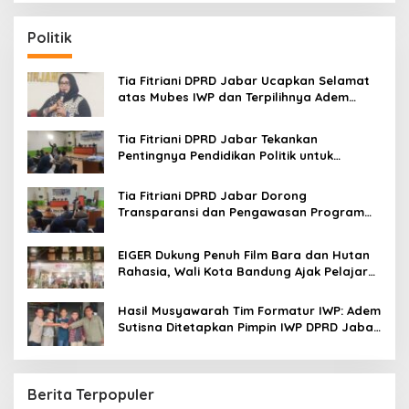
r
c
Politik
h
f
o
Tia Fitriani DPRD Jabar Ucapkan Selamat
r
atas Mubes IWP dan Terpilihnya Adem
:
Sutisna sebagai Ketua IWP Jabar
Tia Fitriani DPRD Jabar Tekankan
Pentingnya Pendidikan Politik untuk
Perkuat Kader NasDem di Kabupaten
Bandung
Tia Fitriani DPRD Jabar Dorong
Transparansi dan Pengawasan Program
Pemprov Jabar hingga Tingkat Desa
EIGER Dukung Penuh Film Bara dan Hutan
Rahasia, Wali Kota Bandung Ajak Pelajar
Menonton
Hasil Musyawarah Tim Formatur IWP: Adem
Sutisna Ditetapkan Pimpin IWP DPRD Jabar
Periode 2026–2028
Berita Terpopuler