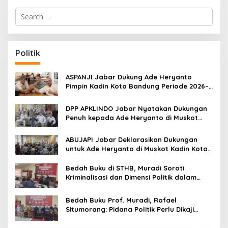
S
e
a
r
c
Politik
h
f
o
ASPANJI Jabar Dukung Ade Heryanto
r
Pimpin Kadin Kota Bandung Periode 2026–
:
2031
DPP APKLINDO Jabar Nyatakan Dukungan
Penuh kepada Ade Heryanto di Muskot
Kadin Kota Bandung
ABUJAPI Jabar Deklarasikan Dukungan
untuk Ade Heryanto di Muskot Kadin Kota
Bandung
Bedah Buku di STHB, Muradi Soroti
Kriminalisasi dan Dimensi Politik dalam
Penegakan Hukum
Bedah Buku Prof. Muradi, Rafael
Situmorang: Pidana Politik Perlu Dikaji
Secara Objektif