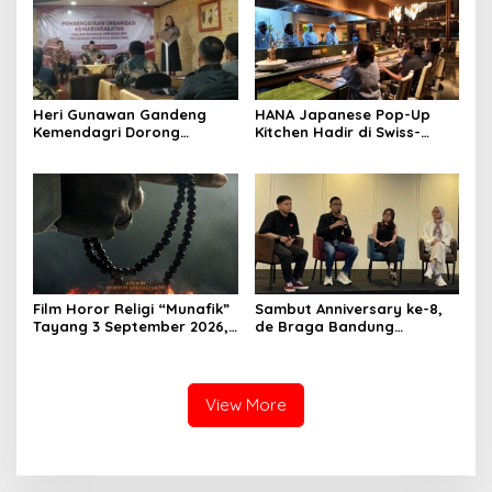
Heri Gunawan Gandeng
HANA Japanese Pop-Up
Kemendagri Dorong
Kitchen Hadir di Swiss-
Pemberdayaan Ormas di
Belresort Dago Heritage
Sukabumi
Bandung, Tawarkan
Pengalaman Omakase
Eksklusif
Film Horor Religi “Munafik”
Sambut Anniversary ke-8,
Tayang 3 September 2026,
de Braga Bandung
Arya Saloka Perankan
Hadirkan Pameran Seni
Ustadz Ahli Ruqyah
“Studio di Jam 3.30”
View More