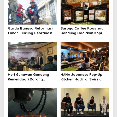
Garda Bangsa Reformasi
Saroyo Coffee Roastery
Cimahi Dukung Rebranding
Bandung Hadirkan Kopi
RSUD Cibabat, Tegaskan
Lokal Premium dengan Cita
Harus Diikuti Reformasi
Rasa Khas Nusantara
Pelayanan
Heri Gunawan Gandeng
HANA Japanese Pop-Up
Kemendagri Dorong
Kitchen Hadir di Swiss-
Pemberdayaan Ormas di
Belresort Dago Heritage
Sukabumi
Bandung, Tawarkan
Pengalaman Omakase
Eksklusif