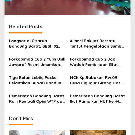
Related Posts
Longsor di Cisarua
Aliansi Rakyat Bersatu
Bandung Barat, SBSI ’92
Tuntut Pengelolaan Sumber
Turun Langsung Salurkan
Air Diserahkan ke Pemkab
Bantuan
Bandung Barat
Forkopimda Cup 2 “Ulin Usik
Forkopimda Cup 2 Jadi
Jawara” Resmi Umumkan
Wadah Pembinaan Silat
Para Juara , 265 Pendekar
dan Pelestarian Budaya
Silat Tampil Gemilang di
Lokal di Bandung Barat
Tiga Bulan Lebih, Paska
MCK Kp.Babakan RW.09
Bandung Barat
Pelantikan Bupati Bandung
Desa Cigugur Girang Hasil
Barat Jeje Richie Ismail
Swadaya Tim Dubrig
diresmikan kang Jeje No.2
Pemerintah Bandung Barat
Pemerintah Bandung Barat
Calon Bupati Bandung
Raih Kembali Opini WTP dari
Ikut Ramaikan HUT ke 44
Barat
BPK RI Tahun Anggaran
Dekranas di Kota Solo
2023
Don't Miss