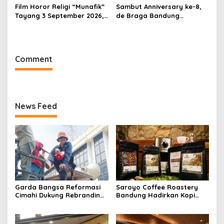
Film Horor Religi “Munafik”
Sambut Anniversary ke-8,
Tayang 3 September 2026,
de Braga Bandung
Arya Saloka Perankan
Hadirkan Pameran Seni
Ustadz Ahli Ruqyah
“Studio di Jam 3.30”
Comment
News Feed
Garda Bangsa Reformasi
Saroyo Coffee Roastery
Cimahi Dukung Rebranding
Bandung Hadirkan Kopi
RSUD Cibabat, Tegaskan
Lokal Premium dengan Cita
Harus Diikuti Reformasi
Rasa Khas Nusantara
Pelayanan