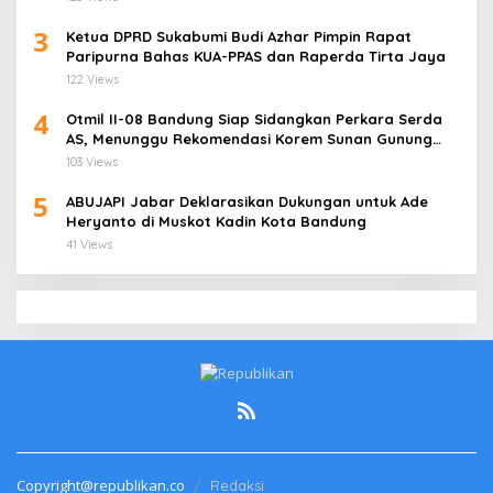
3
Ketua DPRD Sukabumi Budi Azhar Pimpin Rapat
Paripurna Bahas KUA-PPAS dan Raperda Tirta Jaya
122 Views
4
Otmil II-08 Bandung Siap Sidangkan Perkara Serda
AS, Menunggu Rekomendasi Korem Sunan Gunung
Jati Cirebon
103 Views
5
ABUJAPI Jabar Deklarasikan Dukungan untuk Ade
Heryanto di Muskot Kadin Kota Bandung
41 Views
Copyright@republikan.co
Redaksi