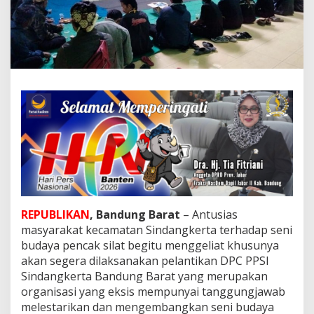
P
e
n
g
u
r
u
s
D
P
C
P
P
S
I
S
i
REPUBLIKAN
, Bandung Barat
– Antusias
n
masyarakat kecamatan Sindangkerta terhadap seni
d
budaya pencak silat begitu menggeliat khusunya
a
n
akan segera dilaksanakan pelantikan DPC PPSI
g
Sindangkerta Bandung Barat yang merupakan
k
organisasi yang eksis mempunyai tanggungjawab
e
melestarikan dan mengembangkan seni budaya
r