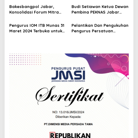
t
Meneguhkan Konsolidasi
Bakesbangpol Jabar,
Budi Setiawan Ketua Dewan
Organisasi
i
Konsolidasi Forum Mitra
Pembina PEKNAS Jabar
Strategis Dalam
Menghadiri Rapat
o
Mendukung Pelaksanaan
Konsolidasi di Bandung
Pengurus IOM ITB Munas 31
Pelantikan Dan Pengukuhan
n
Pilkada 2024
Maret 2024 Terbuka untuk
Pengurus Persatuan
Jalin Komunikasi
Gateball Seluruh Indonesia
Tingkat Kabupaten oleh
Bupati Cianjur