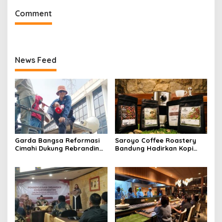
Comment
News Feed
Garda Bangsa Reformasi
Saroyo Coffee Roastery
Cimahi Dukung Rebranding
Bandung Hadirkan Kopi
RSUD Cibabat, Tegaskan
Lokal Premium dengan Cita
Harus Diikuti Reformasi
Rasa Khas Nusantara
Pelayanan