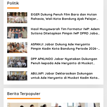
c
Politik
h
f
o
EIGER Dukung Penuh Film Bara dan Hutan
r
Rahasia, Wali Kota Bandung Ajak Pelajar
:
Menonton
Hasil Musyawarah Tim Formatur IWP: Adem
Sutisna Ditetapkan Pimpin IWP DPRD Jabar
Periode 2026–2028
ASPANJI Jabar Dukung Ade Heryanto
Pimpin Kadin Kota Bandung Periode 2026–
2031
DPP APKLINDO Jabar Nyatakan Dukungan
Penuh kepada Ade Heryanto di Muskot
Kadin Kota Bandung
ABUJAPI Jabar Deklarasikan Dukungan
untuk Ade Heryanto di Muskot Kadin Kota
Bandung
Berita Terpopuler