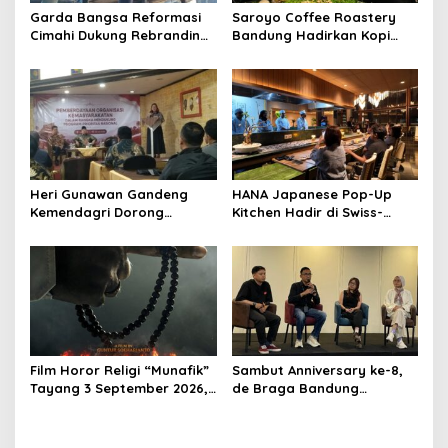
Garda Bangsa Reformasi
Saroyo Coffee Roastery
Cimahi Dukung Rebranding
Bandung Hadirkan Kopi
RSUD Cibabat, Tegaskan
Lokal Premium dengan Cita
Harus Diikuti Reformasi
Rasa Khas Nusantara
Pelayanan
Heri Gunawan Gandeng
HANA Japanese Pop-Up
Kemendagri Dorong
Kitchen Hadir di Swiss-
Pemberdayaan Ormas di
Belresort Dago Heritage
Sukabumi
Bandung, Tawarkan
Pengalaman Omakase
Eksklusif
Film Horor Religi “Munafik”
Sambut Anniversary ke-8,
Tayang 3 September 2026,
de Braga Bandung
Arya Saloka Perankan
Hadirkan Pameran Seni
Ustadz Ahli Ruqyah
“Studio di Jam 3.30”