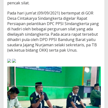
pencak silat.
t
a
G
Pada hari jum’at (09/09/2021) bertempat di GOR
e
Desa Cintakarya Sindangkerta digelar Rapat
l
Persiapan pelantikan DPC PPSI Sindangkerta yang
a
di hadiri oleh bebagai perguruan silat yang ada
r
K
diwilayah sindangkerta. Pada acara rapat tersebut
o
dihadiri pula oleh DPD PPSI Bandung Barat yaitu
n
saudara Jajang Nurjaman selaki sekretaris, pa TB
s
(wk.ketua bidang OKK) serta pak Unus.
o
l
i
d
a
s
i