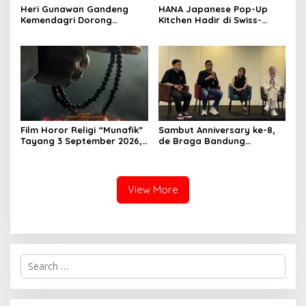
Heri Gunawan Gandeng
HANA Japanese Pop-Up
Kemendagri Dorong
Kitchen Hadir di Swiss-
Pemberdayaan Ormas di
Belresort Dago Heritage
Sukabumi
Bandung, Tawarkan
Pengalaman Omakase
Eksklusif
Film Horor Religi “Munafik”
Sambut Anniversary ke-8,
Tayang 3 September 2026,
de Braga Bandung
Arya Saloka Perankan
Hadirkan Pameran Seni
Ustadz Ahli Ruqyah
“Studio di Jam 3.30”
View More
S
e
a
r