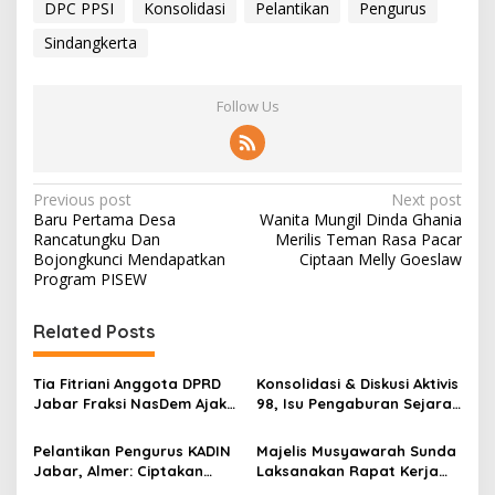
DPC PPSI
Konsolidasi
Pelantikan
Pengurus
Sindangkerta
Follow Us
P
Previous post
Next post
Baru Pertama Desa
Wanita Mungil Dinda Ghania
o
Rancatungku Dan
Merilis Teman Rasa Pacar
s
Bojongkunci Mendapatkan
Ciptaan Melly Goeslaw
Program PISEW
t
n
Related Posts
a
v
Tia Fitriani Anggota DPRD
Konsolidasi & Diskusi Aktivis
Jabar Fraksi NasDem Ajak
98, Isu Pengaburan Sejarah
i
Relawan Perkuat
1998: Aktivis Perempuan
g
Konsolidasi dan Dekat
Serukan Penguatan
Pelantikan Pengurus KADIN
Majelis Musyawarah Sunda
dengan Masyarakat
Ingatan Kolektif
Jabar, Almer: Ciptakan
Laksanakan Rapat Kerja
a
Iklim Usaha Yang Kondusif
Dengan Agenda