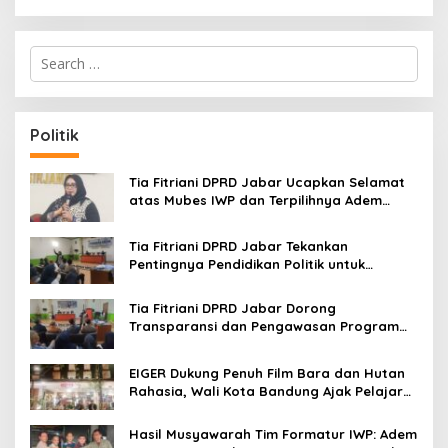
S
e
a
r
c
Politik
h
f
o
Tia Fitriani DPRD Jabar Ucapkan Selamat
r
atas Mubes IWP dan Terpilihnya Adem
:
Sutisna sebagai Ketua IWP Jabar
Tia Fitriani DPRD Jabar Tekankan
Pentingnya Pendidikan Politik untuk
Perkuat Kader NasDem di Kabupaten
Bandung
Tia Fitriani DPRD Jabar Dorong
Transparansi dan Pengawasan Program
Pemprov Jabar hingga Tingkat Desa
EIGER Dukung Penuh Film Bara dan Hutan
Rahasia, Wali Kota Bandung Ajak Pelajar
Menonton
Hasil Musyawarah Tim Formatur IWP: Adem