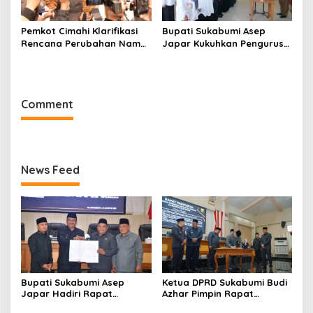
Pemkot Cimahi Klarifikasi
Bupati Sukabumi Asep
Rencana Perubahan Nama
Japar Kukuhkan Pengurus
RSUD Cibabat Menjadi
LKKS Periode 2026-2029
RSUD Wijaya Mulya
Comment
News Feed
Bupati Sukabumi Asep
Ketua DPRD Sukabumi Budi
Japar Hadiri Rapat
Azhar Pimpin Rapat
Paripurna DPRD Bahas KUA-
Paripurna Bahas KUA-PPAS