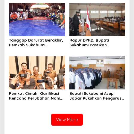
PPAS dan Raperda
dan Raperda Tirta Jaya
Disabilitas
Tanggap Darurat Berakhir,
Rapur DPRD, Bupati
Pemkab Sukabumi
Sukabumi Pastikan
Pemulihan Cipta Mulya
Raperda APBD 2025 Siap
Dimulai
Jadi Perda
Pemkot Cimahi Klarifikasi
Bupati Sukabumi Asep
Rencana Perubahan Nama
Japar Kukuhkan Pengurus
RSUD Cibabat Menjadi
LKKS Periode 2026-2029
RSUD Wijaya Mulya
View More