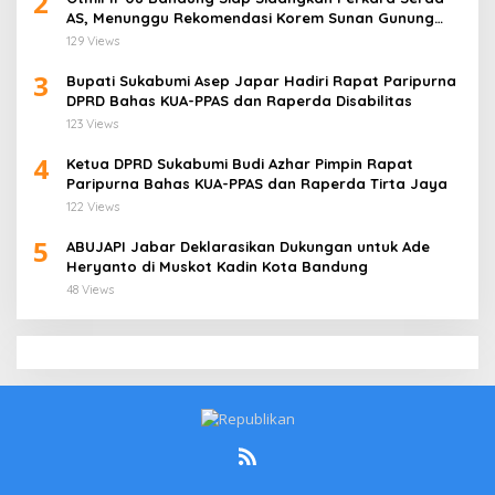
2
AS, Menunggu Rekomendasi Korem Sunan Gunung
Jati Cirebon
129 Views
3
Bupati Sukabumi Asep Japar Hadiri Rapat Paripurna
DPRD Bahas KUA-PPAS dan Raperda Disabilitas
123 Views
4
Ketua DPRD Sukabumi Budi Azhar Pimpin Rapat
Paripurna Bahas KUA-PPAS dan Raperda Tirta Jaya
122 Views
5
ABUJAPI Jabar Deklarasikan Dukungan untuk Ade
Heryanto di Muskot Kadin Kota Bandung
48 Views