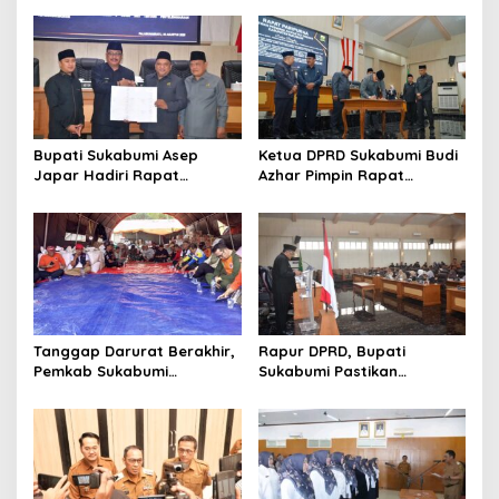
Bupati Sukabumi Asep
Ketua DPRD Sukabumi Budi
Japar Hadiri Rapat
Azhar Pimpin Rapat
Paripurna DPRD Bahas KUA-
Paripurna Bahas KUA-PPAS
PPAS dan Raperda
dan Raperda Tirta Jaya
Disabilitas
Tanggap Darurat Berakhir,
Rapur DPRD, Bupati
Pemkab Sukabumi
Sukabumi Pastikan
Pemulihan Cipta Mulya
Raperda APBD 2025 Siap
Dimulai
Jadi Perda