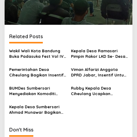
Related Posts
Wakil Wali Kota Bandung
Kepala Desa Ramasari
Buka Padasuka Fest Vol IV,
Pimpin Rakor LKD Se- Desa
RW Dapat Insentif Rp200
Ramasari
Juta
Pemerintahan Desa
Viman Alfarizi Anggota
Ciheulang Bagikan Insentif
DPRD Jabar, Insentif Untuk
Para Kader Posyandu
RT RW Perlu Diperhatikan
BUMDes Sumbersari
Rubby Kepala Desa
Menyediakan Komoditi
Ciheulang Ucapkan
BPNT Kemensos
Selamat HPN ke 76
Kepala Desa Sumbersari
Ahmad Munawar Bagikan
Uang Insentif RT dan RW
Don't Miss