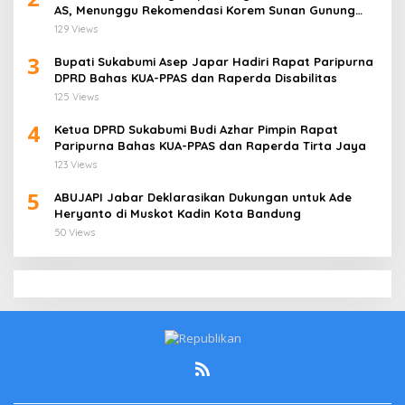
AS, Menunggu Rekomendasi Korem Sunan Gunung
Jati Cirebon
129 Views
3
Bupati Sukabumi Asep Japar Hadiri Rapat Paripurna
DPRD Bahas KUA-PPAS dan Raperda Disabilitas
125 Views
4
Ketua DPRD Sukabumi Budi Azhar Pimpin Rapat
Paripurna Bahas KUA-PPAS dan Raperda Tirta Jaya
123 Views
5
ABUJAPI Jabar Deklarasikan Dukungan untuk Ade
Heryanto di Muskot Kadin Kota Bandung
50 Views