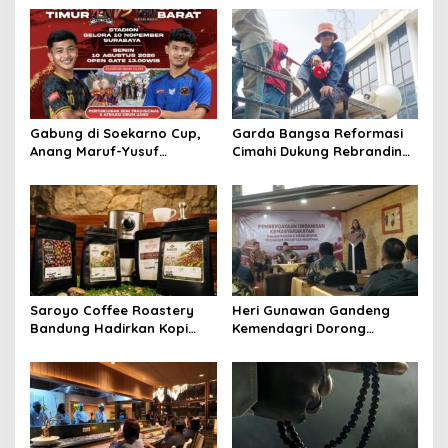
Gabung di Soekarno Cup,
Garda Bangsa Reformasi
Anang Maruf-Yusuf
Cimahi Dukung Rebranding
Ekodono: Wadahi Talenta
RSUD Cibabat, Tegaskan
Muda dari Pelosok Tanah
Harus Diikuti Reformasi
Air
Pelayanan
Saroyo Coffee Roastery
Heri Gunawan Gandeng
Bandung Hadirkan Kopi
Kemendagri Dorong
Lokal Premium dengan Cita
Pemberdayaan Ormas di
Rasa Khas Nusantara
Sukabumi