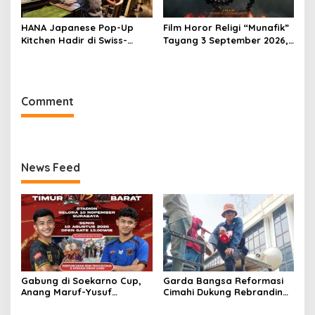
HANA Japanese Pop-Up
Film Horor Religi “Munafik”
Kitchen Hadir di Swiss-
Tayang 3 September 2026,
Belresort Dago Heritage
Arya Saloka Perankan
Bandung, Tawarkan
Ustadz Ahli Ruqyah
Pengalaman Omakase
Eksklusif
Comment
News Feed
Gabung di Soekarno Cup,
Garda Bangsa Reformasi
Anang Maruf-Yusuf
Cimahi Dukung Rebranding
Ekodono: Wadahi Talenta
RSUD Cibabat, Tegaskan
Muda dari Pelosok Tanah
Harus Diikuti Reformasi