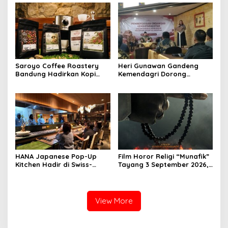
Air
Pelayanan
Saroyo Coffee Roastery
Heri Gunawan Gandeng
Bandung Hadirkan Kopi
Kemendagri Dorong
Lokal Premium dengan Cita
Pemberdayaan Ormas di
Rasa Khas Nusantara
Sukabumi
HANA Japanese Pop-Up
Film Horor Religi “Munafik”
Kitchen Hadir di Swiss-
Tayang 3 September 2026,
Belresort Dago Heritage
Arya Saloka Perankan
Bandung, Tawarkan
Ustadz Ahli Ruqyah
Pengalaman Omakase
Eksklusif
View More