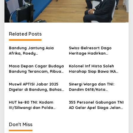
Related Posts
Bandung Jantung Asia
Swiss-Belresort Dago
Afrika, Roedy
Heritage Hadirkan
Wiranatakusumah Serukan
“Ramadan Nights of
Kesadaran Kolektif
Persia”, Sensasi Bukber
Masa Depan Cagar Budaya
Kolonel Inf Hista Soleh
Bernuansa Timur Tengah di
Bandung Terancam, Ribuan
Harahap Siap Bawa IKA
Dago Atas Bandung
Objek Kehilangan Status
SMA Negeri 9 Bandung
Akibat Perda Baru
Lebih Solid dan Modern
Muswil APTISI Jabar 2025
Sinergi Warga dan TNI:
Digelar di Bandung, Bahas
Dandim 0618/Kota
Penguatan PTS
Bandung Ajak Semua
Elemen Bangun Kota
HUT ke-80 TNI: Kodam
355 Personel Gabungan TNI
Bandung yang Kondusif
III/Siliwangi dan Polda
AD Gelar Apel Siaga Jelang
Jabar Gelar Aksi Baksos
Unras di Bandung
Masif di Bandung
Don't Miss