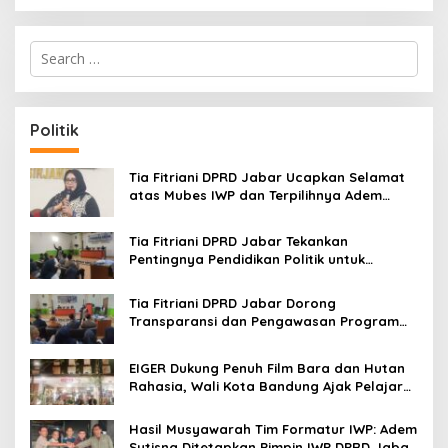
S
e
a
r
c
Politik
h
f
o
Tia Fitriani DPRD Jabar Ucapkan Selamat
r
atas Mubes IWP dan Terpilihnya Adem
:
Sutisna sebagai Ketua IWP Jabar
Tia Fitriani DPRD Jabar Tekankan
Pentingnya Pendidikan Politik untuk
Perkuat Kader NasDem di Kabupaten
Bandung
Tia Fitriani DPRD Jabar Dorong
Transparansi dan Pengawasan Program
Pemprov Jabar hingga Tingkat Desa
EIGER Dukung Penuh Film Bara dan Hutan
Rahasia, Wali Kota Bandung Ajak Pelajar
Menonton
Hasil Musyawarah Tim Formatur IWP: Adem
Sutisna Ditetapkan Pimpin IWP DPRD Jabar